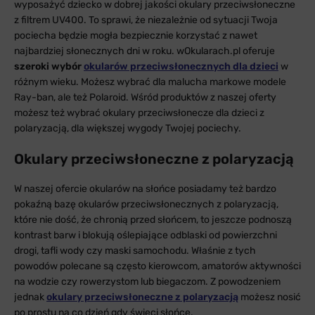
wyposażyć dziecko w dobrej jakości okulary przeciwsłoneczne
z filtrem UV400. To sprawi, że niezależnie od sytuacji Twoja
pociecha będzie mogła bezpiecznie korzystać z nawet
najbardziej słonecznych dni w roku. wOkularach.pl oferuje
szeroki wybór
okularów przeciwsłonecznych dla dzieci
w
różnym wieku. Możesz wybrać dla malucha markowe modele
Ray-ban, ale też Polaroid. Wśród produktów z naszej oferty
możesz też wybrać okulary przeciwsłonecze dla dzieci z
polaryzacją, dla większej wygody Twojej pociechy.
Okulary przeciwsłoneczne z polaryzacją
W naszej ofercie okularów na słońce posiadamy też bardzo
pokaźną bazę okularów przeciwsłonecznych z polaryzacją,
które nie dość, że chronią przed słońcem, to jeszcze podnoszą
kontrast barw i blokują oślepiające odblaski od powierzchni
drogi, tafli wody czy maski samochodu. Właśnie z tych
powodów polecane są często kierowcom, amatorów aktywności
na wodzie czy rowerzystom lub biegaczom. Z powodzeniem
jednak
okulary przeciwsłoneczne z polaryzacją
możesz nosić
po prostu na co dzień gdy świeci słońce.