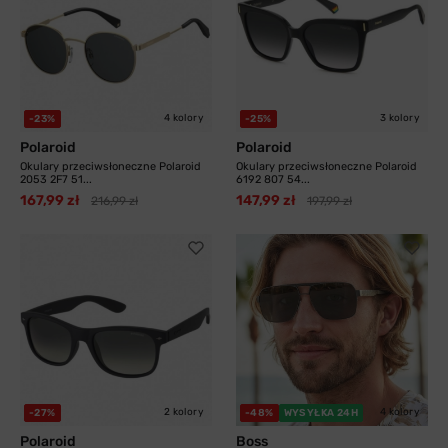
4 kolory
3 kolory
-23%
-25%
Polaroid
Polaroid
Okulary przeciwsłoneczne Polaroid
Okulary przeciwsłoneczne Polaroid
2053 2F7 51...
6192 807 54...
167,99 zł
147,99 zł
216,99 zł
197,99 zł
2 kolory
4 kolory
-27%
-48%
WYSYŁKA 24H
Polaroid
Boss