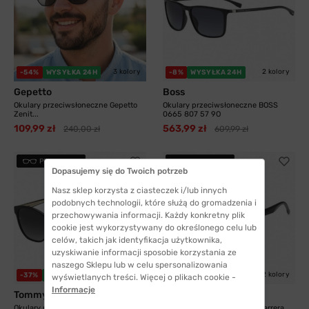
3 kolory
2 kolory
-54%
WYSYŁKA 24H
-8%
WYSYŁKA 24H
Gepetto
Boss
Okulary przeciwsłoneczne Gepetto
Okulary przeciwsłoneczne BOSS
Zenit...
0665 807 57 9O
109,99 zł
563,99 zł
240,00 zł
609,99 zł
PRZYMIERZ
PRZYMIERZ
Dopasujemy się do Twoich potrzeb
Nasz sklep korzysta z ciasteczek i/lub innych
podobnych technologii, które służą do gromadzenia i
przechowywania informacji. Każdy konkretny plik
cookie jest wykorzystywany do określonego celu lub
celów, takich jak identyfikacja użytkownika,
uzyskiwanie informacji sposobie korzystania ze
naszego Sklepu lub w celu spersonalizowania
2 kolory
2 kolory
-37%
WYSYŁKA 24H
-21%
WYSYŁKA 24H
wyświetlanych treści. Więcej o plikach cookie -
Informacje
Tommy Hilfiger
Carrera
Okulary przeciwsłoneczne Tommy
Okulary przeciwsłoneczne Carrera