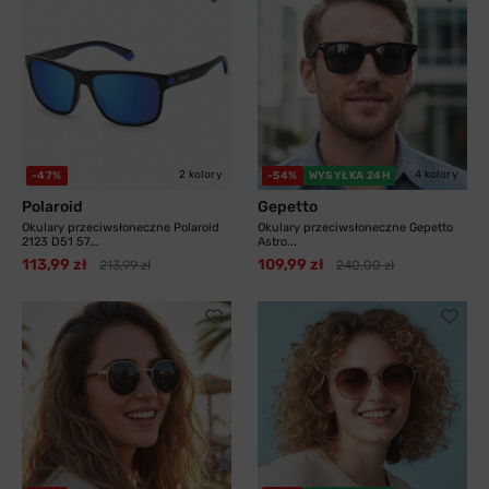
2 kolory
4 kolory
-47%
-54%
WYSYŁKA 24H
Polaroid
Gepetto
Okulary przeciwsłoneczne Polaroid
Okulary przeciwsłoneczne Gepetto
2123 D51 57...
Astro...
113,99 zł
109,99 zł
213,99 zł
240,00 zł