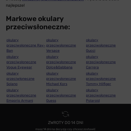
najlepsze!
Markowe okulary
przeciwsłoneczne:
okulary
okulary
okulary
przeciwsłoneczne Ray-
przeciwsłoneczne
przeciwsłoneczne
Ban
Versace
Gucci
okulary
okulary
okulary
przeciwsłoneczne
przeciwsłoneczne
przeciwsłoneczne
Vogue Eyewear
Dolce&Gabbana
Carrera
okulary
okulary
okulary
przeciwłoneczne
przeciwsłoneczne
przeciwsłoneczne
Solano
Michael Kors
Tommy Hilfiger
okulary
okulary
okulary
przeciwsłoneczne
przeciwsłoneczne
przeciwsłoneczne
Emporio Armani
Guess
Polaroid
ZWROTY DO 14 DNI
masz 14 dni na decyzję czy chcesz zostawić