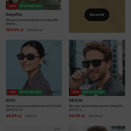
6 kolorów
-54%
WYSYŁKA 24H
Gepetto
Sprawdź
Okulary przeciwsłoneczne Gepetto
Orbita...
109,99 zł
240,00 zł
2 kolory
-50%
WYSYŁKA 24H
-59%
WYSYŁKA 24H
SIYU
SENJA
Okulary przeciwsłoneczne SIYU SUN
Okulary przeciwsłoneczne Senja PL
3593 C1 51
417 C1 z...
49,99 zł
94,99 zł
99,99 zł
229,99 zł