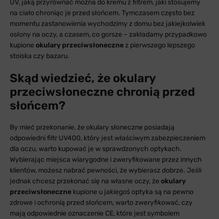
UV, jaką przyrównać można do kremu z filtrem, jaki stosujemy
na ciało chroniąc je przed słońcem. Tymczasem często bez
momentu zastanowienia wychodzimy z domu bez jakiejkolwiek
osłony na oczy, a czasem, co gorsze – zakładamy przypadkowo
kupione
okulary przeciwsłoneczne
z pierwszego lepszego
stoiska czy bazaru.
Skąd wiedzieć, że okulary
przeciwsłoneczne chronią przed
słońcem?
By mieć przekonanie, że okulary słoneczne posiadają
odpowiedni filtr UV400, który jest właściwym zabezpieczeniem
dla oczu, warto kupować je w sprawdzonych optykach.
Wybierając miejsca wiarygodne i zweryfikowane przez innych
klientów, możesz nabrać pewności, że wybierasz dobrze. Jeśli
jednak chcesz przekonać się na własne oczy, że
okulary
przeciwsłoneczne
kupione u jakiegoś optyka są na pewno
zdrowe i ochronią przed słońcem, warto zweryfikować, czy
mają odpowiednie oznaczenie CE, które jest symbolem