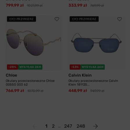
799,99 zł
333,99 zł
1021,99 zł
769,99 zł
PRZYMIERZ
PRZYMIERZ
-28%
WYSYŁKA 24H
-53%
WYSYŁKA 24H
Chloe
Calvin Klein
Okulary przeciwsłoneczne Chloe
Okulary przeciwsłoneczne Calvin
0055S 003 62
Klein 18112S...
766,99 zł
448,99 zł
1070,99 zł
949,99 zł
1
2
247
248