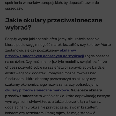
spełnienia warunków europejskich, by dopuścić towar do
sprzedaży.
Jakie okulary przeciwsłoneczne
wybrać?
Bogaty wybór jaki obecnie oferujemy, nie ułatwia zadania,
biorąc pod uwagę mnogość marek, kształtów czy kolorów. Warto
zastanowić się czy poszukujemy
okularów
przeciwsłonecznych dobranych do stylizacji
i będą noszone
na co dzień. Czy może masz już tyle modeli w swojej szafie, że
chcesz pozwolić sobie na szaleństwo i sprawić sobie bardziej
ekstrawagancki dodatek. Pomyśleć można również nad
funduszami, które chcemy przeznaczyć na okulary, czy
szukamy ekonomicznego rozwiązania, czy potrzebujemy
okulary przeciwsłoneczne markowe
.
Najlepsze okulary
przeciwsłoneczne
to właśnie takie, które odpowiadają naszym
wymaganiom, stylowi życia, a także dobrze leżą na twarzy,
dodając nam uroku a nie przytłaczając swoim kształtem,
kolorem czy rozmiarem. Pamiętajmy, że mają stanowić