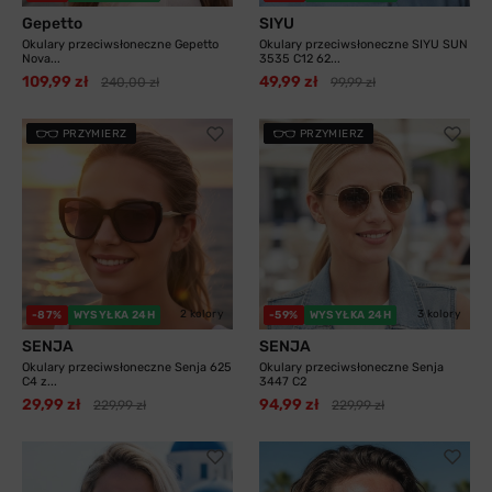
Gepetto
SIYU
Okulary przeciwsłoneczne Gepetto
Okulary przeciwsłoneczne SIYU SUN
Nova...
3535 C12 62...
109,99 zł
49,99 zł
240,00 zł
99,99 zł
PRZYMIERZ
PRZYMIERZ
2 kolory
3 kolory
-87%
WYSYŁKA 24H
-59%
WYSYŁKA 24H
SENJA
SENJA
Okulary przeciwsłoneczne Senja 625
Okulary przeciwsłoneczne Senja
C4 z...
3447 C2
29,99 zł
94,99 zł
229,99 zł
229,99 zł