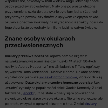
współczesne, powstały w XVIII wieku w Anglii i chroniły chore
osoby przed światłowstrętem. Miały one po prostu włożone
przyciemnione szkła do oprawy, nie było tam jednak żadnych
przydatnych powłok, czy filtrów. Z upływem kolejnych dekad,
okulary słoneczne zyskiwały na użyteczności i atrakcyjności, do
tego stopnia, że pokochały je miliony ludzi na całym świecie.
Znane osoby w okularach
przeciwsłonecznych
Okulary przeciwsłoneczne
kojarzą nam się często z
największymi gwiazdami kina czy muzyki. W latach 50-tych
nosiły je Audrey Hepburn z filmu „Śniadanie u Tiffany’ego”, czy
największa ikona kobiecości - Marilyn Monroe. Dekadę później
wynaleziono pierwsze
soczewki fotochromowe
, które do dziś są
użytkowane.
Duże okulary przeciwsłoneczne oversize
, tzw.
„muchy” zyskały na popularności dzięki Jackie Kennedy. Z kolei
tak zwane „
lenonki
” już na stałe wpisały się w powszechne
słownictwo określające okrągłe okulary. Nie tylko słoneczne, ale
po prostu wszystkie oprawki o kształcie koła. Z kolei
okulary