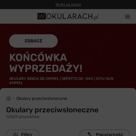
Gwarancja 100% zwrotu
ZOBACZ
KOŃCÓWKA
WYPRZEDAŻY!
OKULARY SENJA OD 29,99ZŁ | GEPETTO DO -54% | SIYU SUN
49,99ZŁ
Okulary przeciwsłoneczne
Okulary przeciwsłoneczne
12609 produktów
Filtry
Popularność