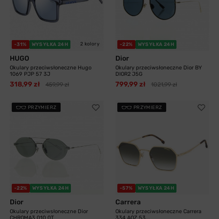
2 kolory
-31%
WYSYŁKA 24H
-22%
WYSYŁKA 24H
HUGO
Dior
Okulary przeciwsłoneczne Hugo
Okulary przeciwsłoneczne Dior BY
1069 PJP 57 3J
DIOR2 J5G
318,99 zł
799,99 zł
459,99 zł
1021,99 zł
PRZYMIERZ
PRZYMIERZ
-22%
WYSYŁKA 24H
-57%
WYSYŁKA 24H
Dior
Carrera
Okulary przeciwsłoneczne Dior
Okulary przeciwsłoneczne Carrera
CHROMA3 010 0T
334 AOZ 53...