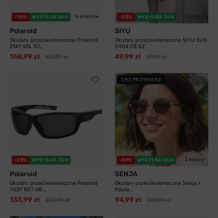
6 kolorów
3 kolory
-18%
WYSYŁKA 24H
-50%
WYSYŁKA 24H
Polaroid
SIYU
Okulary przeciwsłoneczne Polaroid
Okulary przeciwsłoneczne SIYU SUN
2141 VGL 57...
3404 C3 62
158,99 zł
49,99 zł
192,99 zł
99,99 zł
PRZYMIERZ
2 kolory
-39%
WYSYŁKA 24H
-59%
WYSYŁKA 24H
Polaroid
SENJA
Okulary przeciwsłoneczne Polaroid
Okulary przeciwsłoneczne Senja x
7029 807 68...
Paula...
133,99 zł
94,99 zł
220,99 zł
229,99 zł