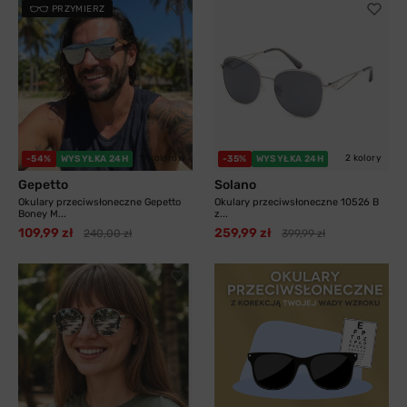
PRZYMIERZ
11 kolorów
2 kolory
-54%
WYSYŁKA 24H
-35%
WYSYŁKA 24H
Gepetto
Solano
Okulary przeciwsłoneczne Gepetto
Okulary przeciwsłoneczne 10526 B
Boney M...
z...
109,99 zł
259,99 zł
240,00 zł
399,99 zł