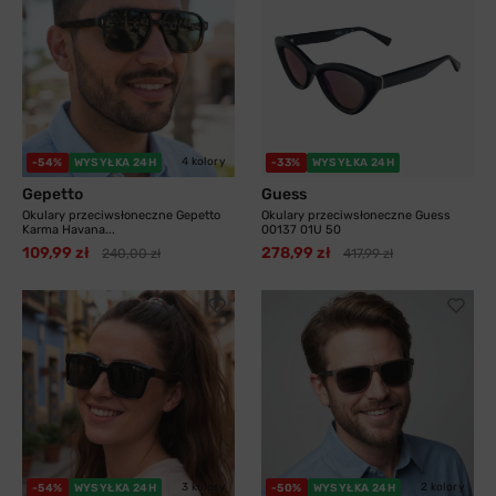
4 kolory
-54%
WYSYŁKA 24H
-33%
WYSYŁKA 24H
Gepetto
Guess
Okulary przeciwsłoneczne Gepetto
Okulary przeciwsłoneczne Guess
Karma Havana...
00137 01U 50
109,99 zł
278,99 zł
240,00 zł
417,99 zł
3 kolory
2 kolory
-54%
WYSYŁKA 24H
-50%
WYSYŁKA 24H