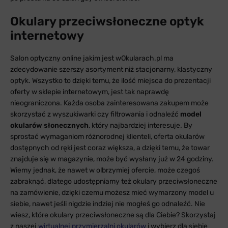
Okulary przeciwsłoneczne optyk
internetowy
Salon optyczny online jakim jest wOkularach.pl ma
zdecydowanie szerszy asortyment niż stacjonarny, klastyczny
optyk. Wszystko to dzięki temu, że ilość miejsca do prezentacji
oferty w sklepie internetowym, jest tak naprawdę
nieograniczona. Każda osoba zainteresowana zakupem może
skorzystać z wyszukiwarki czy filtrowania i odnaleźć
model
okularów słonecznych
, który najbardziej interesuje. By
sprostać wymaganiom różnorodnej klienteli, oferta okularów
dostępnych od ręki jest coraz większa, a dzięki temu, że towar
znajduje się w magazynie, może być wysłany już w 24 godziny.
Wiemy jednak, że nawet w olbrzymiej ofercie, może czegoś
zabraknąć, dlatego udostępniamy też okulary przeciwsłoneczne
na zamówienie, dzięki czemu możesz mieć wymarzony model u
siebie, nawet jeśli nigdzie indziej nie mogłeś go odnaleźć. Nie
wiesz, które okulary przeciwsłoneczne są dla Ciebie? Skorzystaj
z naszej
wirtualnej przymierzalni okularów
i wybierz dla siebie