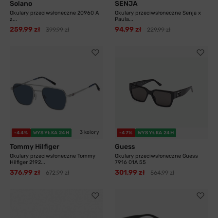
Solano
SENJA
Okulary przeciwsłoneczne 20960 A
Okulary przeciwsłoneczne Senja x
z...
Paula...
259,99 zł
94,99 zł
399,99 zł
229,99 zł
3 kolory
-44%
WYSYŁKA 24H
-47%
WYSYŁKA 24H
Tommy Hilfiger
Guess
Okulary przeciwsłoneczne Tommy
Okulary przeciwsłoneczne Guess
Hilfiger 2192...
7916 01A 55
376,99 zł
301,99 zł
672,99 zł
564,99 zł