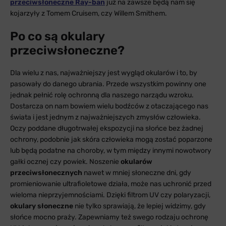
przeciwsłoneczne Ray-ban
już na zawsze będą nam się
kojarzyły z Tomem Cruisem, czy Willem Smithem.
Po co są okulary
przeciwsłoneczne?
Dla wielu z nas, najważniejszy jest wygląd okularów i to, by
pasowały do danego ubrania. Przede wszystkim powinny one
jednak pełnić rolę ochronną dla naszego narządu wzroku.
Dostarcza on nam bowiem wielu bodźców z otaczającego nas
świata i jest jednym z najważniejszych zmysłów człowieka.
Oczy poddane długotrwałej ekspozycji na słońce bez żadnej
ochrony, podobnie jak skóra człowieka mogą zostać poparzone
lub będą podatne na choroby, w tym między innymi nowotwory
gałki ocznej czy powiek. Noszenie
okularów
przeciwsłonecznych
nawet w mniej słoneczne dni, gdy
promieniowanie ultrafioletowe działa, może nas uchronić przed
wieloma nieprzyjemnościami. Dzięki filtrom UV czy polaryzacji,
okulary słoneczne
nie tylko sprawiają, że lepiej widzimy, gdy
słońce mocno praży. Zapewniamy też swego rodzaju ochronę