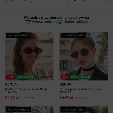
Wirtualna przymierzalnia jest
aktywna
Wyłącz podgląd
Zmień zdjęcie
PRZYMIERZ
PRZYMIERZ
2 kolory
3 kolory
-59%
WYSYŁKA 24H
-59%
WYSYŁKA 24H
SENJA
SENJA
Okulary przeciwsłoneczne Senja
Okulary przeciwsłoneczne Senja
1124 C3 z...
25021 C1
94,99 zł
94,99 zł
229,99 zł
229,99 zł
PRZYMIERZ
PRZYMIERZ