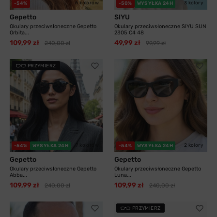
6 kolorów
3 kolory
-54%
-50%
WYSYŁKA 24H
Gepetto
SIYU
Okulary przeciwsłoneczne Gepetto
Okulary przeciwsłoneczne SIYU SUN
Orbita...
2305 C4 48
109,99 zł
49,99 zł
240,00 zł
99,99 zł
PRZYMIERZ
7 kolorów
2 kolory
-54%
WYSYŁKA 24H
-54%
WYSYŁKA 24H
Gepetto
Gepetto
Okulary przeciwsłoneczne Gepetto
Okulary przeciwsłoneczne Gepetto
Abba...
Luna...
109,99 zł
109,99 zł
240,00 zł
240,00 zł
PRZYMIERZ