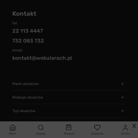
Kontakt
tel.
22 113 4447
732 083 732
email:
kontakt@wokularach.pl
Marki okularów
Rodzaje okularów
Typ okularów
Informacje
X
Start
Szukaj
Koszyk
Ulubione
Konto
Jak zamawiać