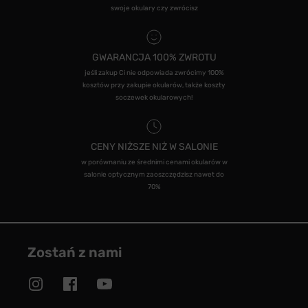
swoje okulary czy zwrócisz
GWARANCJA 100% ZWROTU
jeśli zakup Ci nie odpowiada zwrócimy 100%
kosztów przy zakupie okularów, także koszty
soczewek okularowych!
CENY NIŻSZE NIŻ W SALONIE
w porównaniu ze średnimi cenami okularów w
salonie optycznym zaoszczędzisz nawet do
70%
Zostań z nami