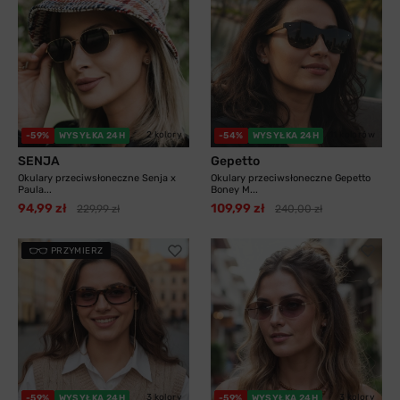
2 kolory
11 kolorów
-59%
WYSYŁKA 24H
-54%
WYSYŁKA 24H
SENJA
Gepetto
Okulary przeciwsłoneczne Senja x
Okulary przeciwsłoneczne Gepetto
Paula...
Boney M...
94,99 zł
109,99 zł
229,99 zł
240,00 zł
PRZYMIERZ
3 kolory
3 kolory
-59%
WYSYŁKA 24H
-59%
WYSYŁKA 24H