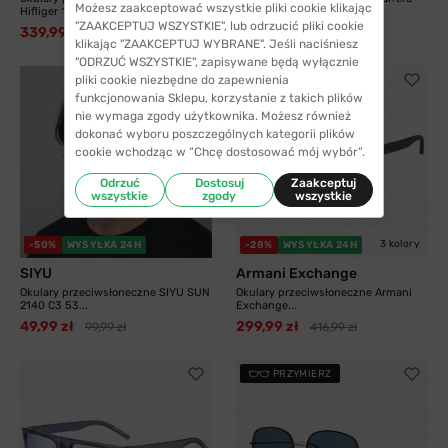
Możesz zaakceptować wszystkie pliki cookie klikając
Hifliger 1811...
8055 003 58...
"ZAAKCEPTUJ WSZYSTKIE", lub odrzucić pliki cookie
339,99 zł
325,99 zł
538,99 zł
413,99 zł
klikając "ZAAKCEPTUJ WYBRANE". Jeśli naciśniesz
"ODRZUĆ WSZYSTKIE", zapisywane będą wyłącznie
pliki cookie niezbędne do zapewnienia
funkcjonowania Sklepu, korzystanie z takich plików
nie wymaga zgody użytkownika. Możesz również
dokonać wyboru poszczególnych kategorii plików
cookie wchodząc w “Chcę dostosować mój wybór”.
Odrzuć
Dostosuj
Zaakceptuj
wszystkie
zgody
wszystkie
4 kolory
3 kolory
-50%
WYSYŁKA 24H
-28%
WYSYŁKA 24H
SIYU
Armani Exchange
Okulary przeciwsłoneczne SIYU SUN
Okulary przeciwsłoneczne Armani
2140 C3 53...
Exchange...
49,99 zł
299,99 zł
99,99 zł
416,99 zł
PRZYMIERZ