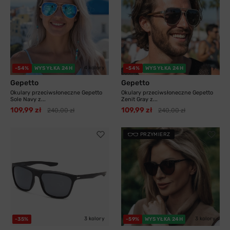
4 kolory
3 kolory
-54%
WYSYŁKA 24H
-54%
WYSYŁKA 24H
Gepetto
Gepetto
Okulary przeciwsłoneczne Gepetto
Okulary przeciwsłoneczne Gepetto
Sole Navy z...
Zenit Gray z...
109,99 zł
109,99 zł
240,00 zł
240,00 zł
PRZYMIERZ
3 kolory
3 kolory
-35%
-59%
WYSYŁKA 24H