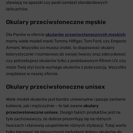
stawiają na apaszki czy paski zamiast standardowych
łańcuchów.
Okulary przeciwsłoneczne męskie
Dla Panów w ofercie
okularów przeciwsłonecznych męskich
mamy wiele modeli marki Tommy Hilfiger, Tom Ford, czy Emporio
Armani. Wszystko co musisz zrobić, to dopasować okulary
kolorystycznie i rozmiarowo do swojej twarzy oraz zdecydować
czy potrzebujesz okularów tylko z podstawowym filtrem UV, czy
może Twój styl życia wymaga okularów z polaryzacją. Wszystko
znajdziesz w naszej ofercie.
Okulary przeciwsłoneczne unisex
Wiele modeli okularów jest bardzo uniwersalna i pasuje zarówno
kobiecie, jak i mężczyźnie – to tak zwane
okulary
przeciwsłoneczne unisex
. Design takich produktów jest na
tyle zachowawczy, że dobrze prezentują się na różnych
twarzach i stanowią uzupełnienie różnych stylizacji. Tutaj warto
tylko kierować się klasycznymi metodami doboru okularów do