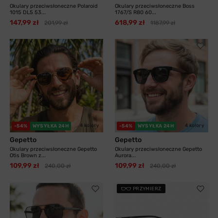
Okulary przeciwsłoneczne Polaroid
Okulary przeciwsłoneczne Boss
1015 DL5 53...
1767/S R80 60...
147,99 zł
618,99 zł
201,99 zł
1187,99 zł
4 kolory
4 kolory
-54%
WYSYŁKA 24H
-54%
WYSYŁKA 24H
Gepetto
Gepetto
Okulary przeciwsłoneczne Gepetto
Okulary przeciwsłoneczne Gepetto
Otis Brown z...
Aurora...
109,99 zł
109,99 zł
240,00 zł
240,00 zł
PRZYMIERZ