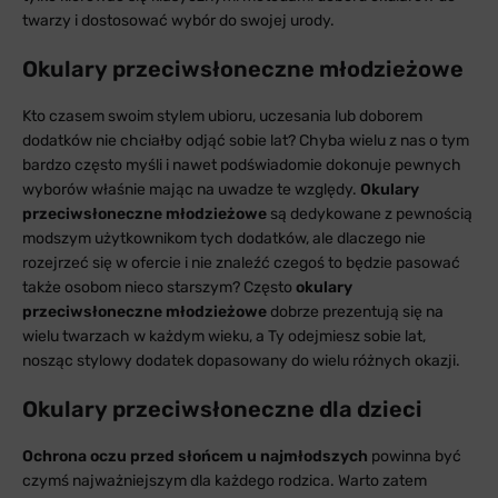
twarzy i dostosować wybór do swojej urody.
Okulary przeciwsłoneczne młodzieżowe
Kto czasem swoim stylem ubioru, uczesania lub doborem
dodatków nie chciałby odjąć sobie lat? Chyba wielu z nas o tym
bardzo często myśli i nawet podświadomie dokonuje pewnych
wyborów właśnie mając na uwadze te względy.
Okulary
przeciwsłoneczne młodzieżowe
są dedykowane z pewnością
modszym użytkownikom tych dodatków, ale dlaczego nie
rozejrzeć się w ofercie i nie znaleźć czegoś to będzie pasować
także osobom nieco starszym? Często
okulary
przeciwsłoneczne młodzieżowe
dobrze prezentują się na
wielu twarzach w każdym wieku, a Ty odejmiesz sobie lat,
nosząc stylowy dodatek dopasowany do wielu różnych okazji.
Okulary przeciwsłoneczne dla dzieci
Ochrona oczu przed słońcem u najmłodszych
powinna być
czymś najważniejszym dla każdego rodzica. Warto zatem