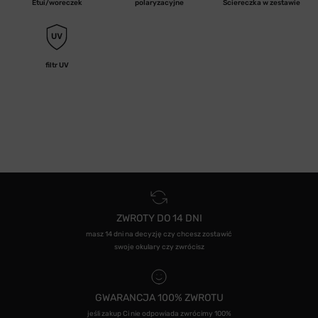
Etui/woreczek
polaryzacyjne
Ściereczka w zestawie
filtr UV
ZWROTY DO 14 DNI
masz 14 dni na decyzję czy chcesz zostawić
swoje okulary czy zwrócisz
GWARANCJA 100% ZWROTU
jeśli zakup Ci nie odpowiada zwrócimy 100%