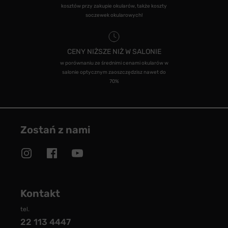
kosztów przy zakupie okularów, także koszty
soczewek okularowych!
CENY NIŻSZE NIŻ W SALONIE
w porównaniu ze średnimi cenami okularów w
salonie optycznym zaoszczędzisz nawet do
70%
Zostań z nami
Kontakt
tel.
22 113 4447