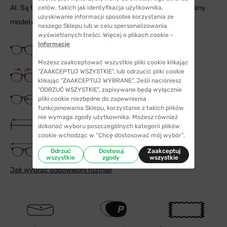
AI. Są to zdjęcia poglądowe, aby móc dobrze ocenić jak dany
celów, takich jak identyfikacja użytkownika,
uzyskiwanie informacji sposobie korzystania ze
model okularów wygląda na twarzy.
naszego Sklepu lub w celu spersonalizowania
wyświetlanych treści. Więcej o plikach cookie -
Informacje
Wysokość soczewki
46 mm
Możesz zaakceptować wszystkie pliki cookie klikając
Szerokość mostka
"ZAAKCEPTUJ WSZYSTKIE", lub odrzucić pliki cookie
18 mm
klikając "ZAAKCEPTUJ WYBRANE". Jeśli naciśniesz
"ODRZUĆ WSZYSTKIE", zapisywane będą wyłącznie
Szerokość szkła
pliki cookie niezbędne do zapewnienia
62 mm
funkcjonowania Sklepu, korzystanie z takich plików
nie wymaga zgody użytkownika. Możesz również
Długość zauszników
dokonać wyboru poszczególnych kategorii plików
143 mm
cookie wchodząc w “Chcę dostosować mój wybór”.
Szerokość oprawki
Odrzuć
Dostosuj
Zaakceptuj
143 mm
wszystkie
zgody
wszystkie
Jak wybrać odpowiedni rozmiar