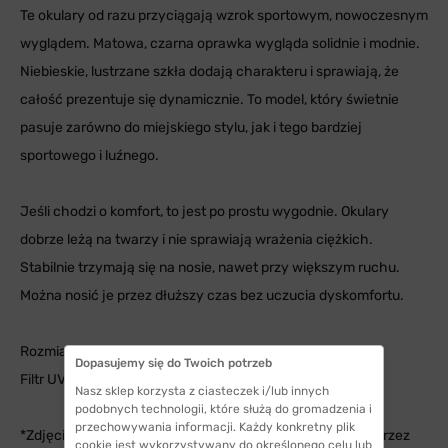
Te okulary od razu przyciągają wzrok sportowym, nowoczesnym
wyglądem. Matowa, czarna oprawka wygląda solidnie i modnie.
Niebieskie, lustrzane szkła dodają charakteru i sprawiają, że
całość prezentuje się dynamicznie. To model, który świetnie
pasuje zarówno do miejskiego stylu, jak i tego bardziej
sportowego i luźnego.
Jeśli chodzi o komfort, to jest po prostu wygodnie. Okulary
dobrze leżą na twarzy i nie sprawiają wrażenia ciężkich.
Stabilnie trzymają się na nosie, nawet przy większym ruchu.
Można nosić je przez dłuższy czas bez uczucia dyskomfortu.
Rozmiar: 62
Dopasujemy się do Twoich potrzeb
Filtr UV400
Nasz sklep korzysta z ciasteczek i/lub innych
podobnych technologii, które służą do gromadzenia i
przechowywania informacji. Każdy konkretny plik
*Zdjęcia okularów na modelach zostały wygenerowane przez
cookie jest wykorzystywany do określonego celu lub