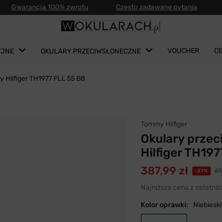
Gwarancja 100% zwrotu
Często zadawane pytania
VOUCHER
C
YJNE
OKULARY PRZECIWSŁONECZNE
 Hilfiger TH1977 FLL 55 B8
Tommy Hilfiger
Okulary prze
Hilfiger TH19
387,99 zł
61
-37%
Najniższa cena z ostatnic
Kolor oprawki:
Niebieski