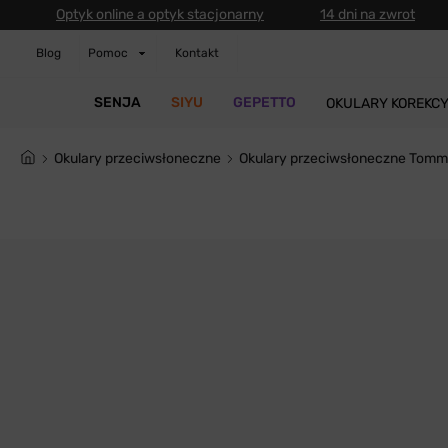
Optyk online a optyk stacjonarny
14 dni na zwrot
Blog
Pomoc
Kontakt
SENJA
SIYU
GEPETTO
OKULARY KOREKC
Okulary przeciwsłoneczne
Okulary przeciwsłoneczne Tommy