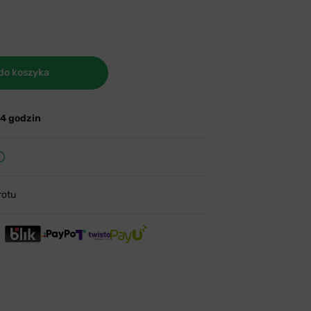
do koszyka
24 godzin
rotu