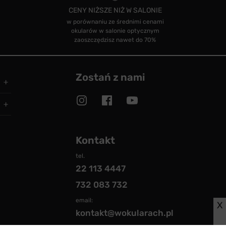
CENY NIŻSZE NIŻ W SALONIE
w porównaniu ze średnimi cenami
okularów w salonie optycznym
zaoszczędzisz nawet do 70%
Zostań z nami
Kontakt
tel.
22 113 4447
732 083 732
email:
X
kontakt@wokularach.pl