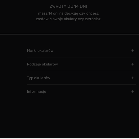
ZWROTY DO 14 DNI
masz 14 dni na decyzję czy chcesz
zostawić swoje okulary czy zwrócisz
Marki okularów
Rodzaje okularów
Typ okularów
Informacje