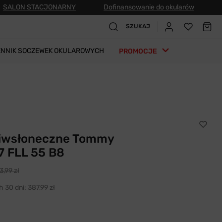
SALON STACJONARNY
Dofinansowanie do okularów
SZUKAJ
ENNIK SOCZEWEK OKULAROWYCH
PROMOCJE
ciwsłoneczne Tommy
77 FLL 55 B8
3,99 zł
h 30 dni:
387,99 zł