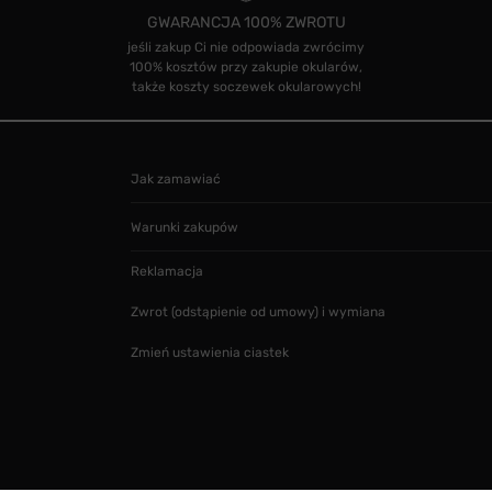
GWARANCJA 100% ZWROTU
jeśli zakup Ci nie odpowiada zwrócimy
100% kosztów przy zakupie okularów,
także koszty soczewek okularowych!
Jak zamawiać
Warunki zakupów
Reklamacja
Zwrot (odstąpienie od umowy) i wymiana
Zmień ustawienia ciastek