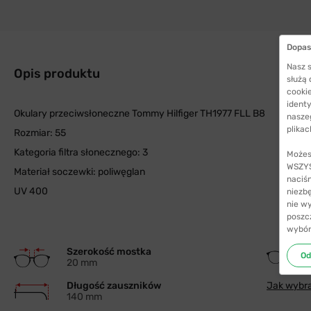
Dopas
Nasz s
Opis produktu
służą
cookie
identy
Okulary przeciwsłoneczne Tommy Hilfiger TH1977 FLL B8
nasze
plikac
Rozmiar: 55
Kategoria filtra słonecznego: 3
Możes
WSZYST
Materiał soczewki: poliwęglan
naciś
UV 400
niezb
nie w
poszc
wybór
Szerokość mostka
Od
20 mm
Długość zauszników
Jak wybra
140 mm