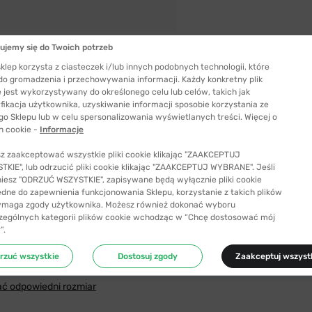
ujemy się do Twoich potrzeb
klep korzysta z ciasteczek i/lub innych podobnych technologii, które
 do gromadzenia i przechowywania informacji. Każdy konkretny plik
 jest wykorzystywany do określonego celu lub celów, takich jak
fikacja użytkownika, uzyskiwanie informacji sposobie korzystania ze
go Sklepu lub w celu spersonalizowania wyświetlanych treści. Więcej o
h cookie -
Informacje
z zaakceptować wszystkie pliki cookie klikając "ZAAKCEPTUJ
KIE", lub odrzucić pliki cookie klikając "ZAAKCEPTUJ WYBRANE". Jeśli
niesz "ODRZUĆ WSZYSTKIE", zapisywane będą wyłącznie pliki cookie
ędne do zapewnienia funkcjonowania Sklepu, korzystanie z takich plików
ymaga zgody użytkownika. Możesz również dokonać wyboru
zególnych kategorii plików cookie wchodząc w “Chcę dostosować mój
”.
Szerokość szkła
rzuć wszystkie
Dostosuj zgody
Zaakceptuj wszyst
55 mm
ć odpowiedni rozmiar