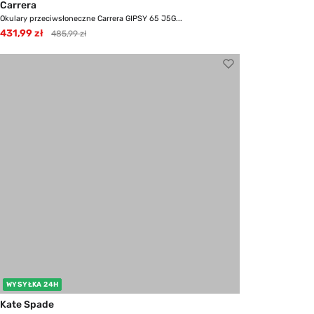
Carrera
Okulary przeciwsłoneczne Carrera GIPSY 65 J5G...
431,99 zł
485,99 zł
WYSYŁKA 24H
Kate Spade