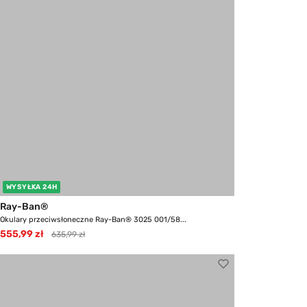
WYSYŁKA 24H
Ray-Ban®
Okulary przeciwsłoneczne Ray-Ban® 3025 001/58...
555,99 zł
635,99 zł