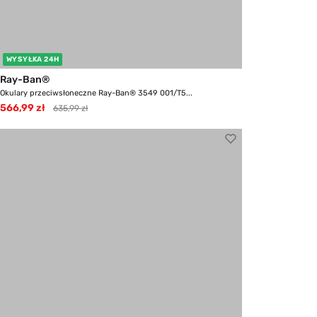
WYSYŁKA 24H
Ray-Ban®
Okulary przeciwsłoneczne Ray-Ban® 3549 001/T5...
566,99 zł
635,99 zł