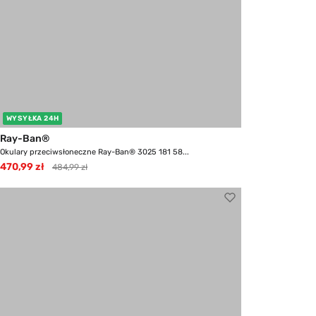
WYSYŁKA 24H
Ray-Ban®
Okulary przeciwsłoneczne Ray-Ban® 3025 181 58...
470,99 zł
484,99 zł