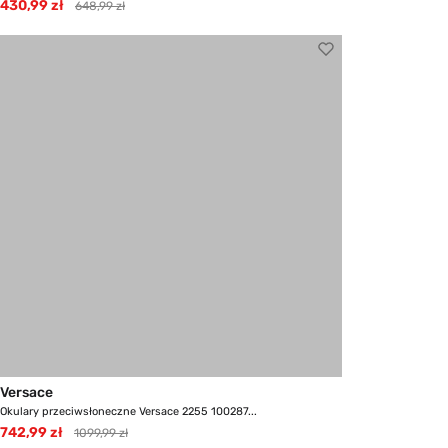
430,99 zł
648,99 zł
Versace
Okulary przeciwsłoneczne Versace 2255 100287...
742,99 zł
1099,99 zł