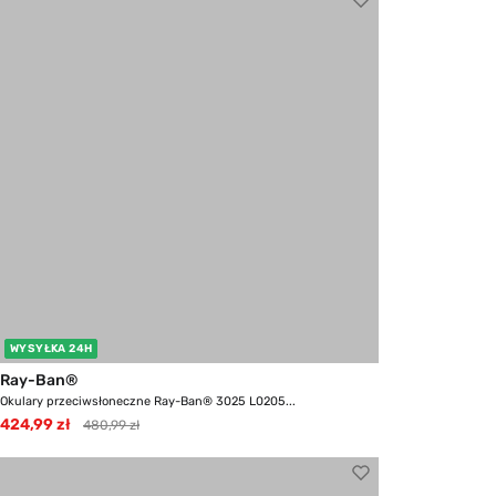
WYSYŁKA 24H
Ray-Ban®
Okulary przeciwsłoneczne Ray-Ban® 3025 L0205...
424,99 zł
480,99 zł