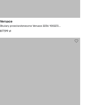
Versace
Okulary przeciwsłoneczne Versace 2236 1002Z3...
877,99 zł