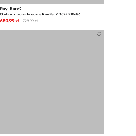
Ray-Ban®
Okulary przeciwsłoneczne Ray-Ban® 3025 9196G6...
650,99 zł
728,99 zł