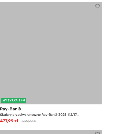
WYSYŁKA 24H
Ray-Ban®
Okulary przeciwsłoneczne Ray-Ban® 3025 112/17...
477,99 zł
536,99 zł