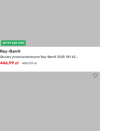
WYSYŁKA 24H
Ray-Ban®
Okulary przeciwsłoneczne Ray-Ban® 3025 181 62...
446,99 zł
480,99 zł