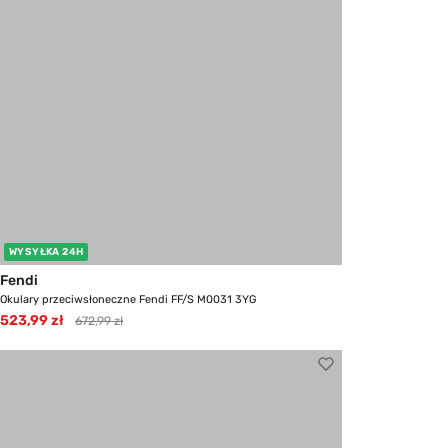
WYSYŁKA 24H
Fendi
Okulary przeciwsłoneczne Fendi FF/S M0031 3YG
523,99 zł
672,99 zł