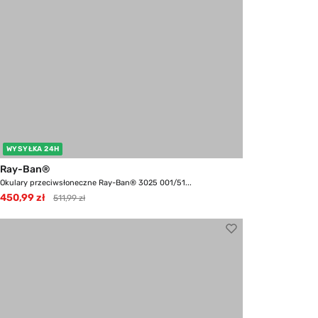
WYSYŁKA 24H
Ray-Ban®
Okulary przeciwsłoneczne Ray-Ban® 3025 001/51...
450,99 zł
511,99 zł