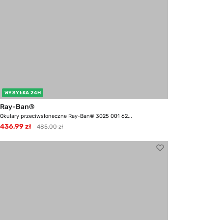
WYSYŁKA 24H
Ray-Ban®
Okulary przeciwsłoneczne Ray-Ban® 3025 001 62...
436,99 zł
485,00 zł