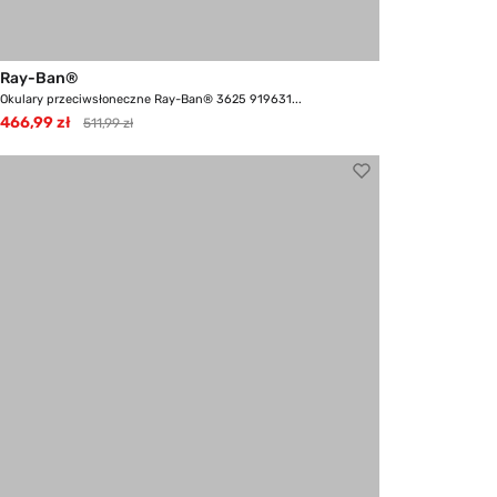
Ray-Ban®
Okulary przeciwsłoneczne Ray-Ban® 3625 919631...
466,99 zł
511,99 zł