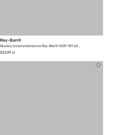
Ray-Ban®
Okulary przeciwsłoneczne Ray-Ban® 3029 181 62...
523,99 zł