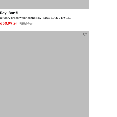
Ray-Ban®
Okulary przeciwsłoneczne Ray-Ban® 3025 9196G3...
650,99 zł
728,99 zł