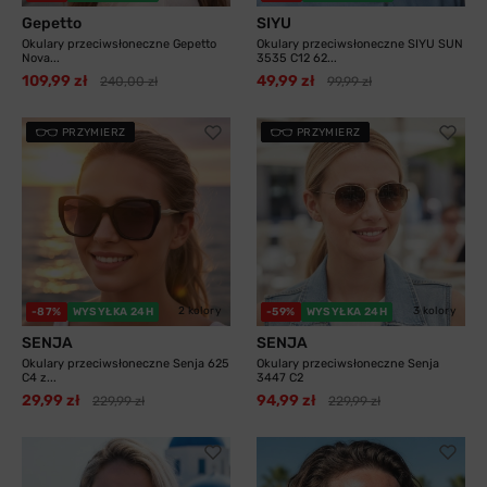
Gepetto
SIYU
Okulary przeciwsłoneczne Gepetto
Okulary przeciwsłoneczne SIYU SUN
Nova...
3535 C12 62...
109,99 zł
49,99 zł
240,00 zł
99,99 zł
PRZYMIERZ
PRZYMIERZ
2 kolory
3 kolory
-87%
WYSYŁKA 24H
-59%
WYSYŁKA 24H
SENJA
SENJA
Okulary przeciwsłoneczne Senja 625
Okulary przeciwsłoneczne Senja
C4 z...
3447 C2
29,99 zł
94,99 zł
229,99 zł
229,99 zł