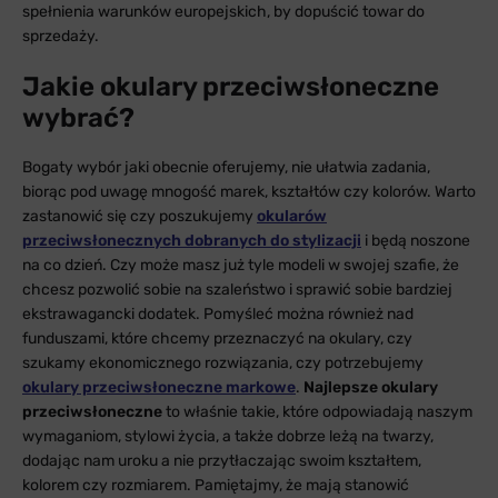
spełnienia warunków europejskich, by dopuścić towar do
sprzedaży.
Jakie okulary przeciwsłoneczne
wybrać?
Bogaty wybór jaki obecnie oferujemy, nie ułatwia zadania,
biorąc pod uwagę mnogość marek, kształtów czy kolorów. Warto
zastanowić się czy poszukujemy
okularów
przeciwsłonecznych dobranych do stylizacji
i będą noszone
na co dzień. Czy może masz już tyle modeli w swojej szafie, że
chcesz pozwolić sobie na szaleństwo i sprawić sobie bardziej
ekstrawagancki dodatek. Pomyśleć można również nad
funduszami, które chcemy przeznaczyć na okulary, czy
szukamy ekonomicznego rozwiązania, czy potrzebujemy
okulary przeciwsłoneczne markowe
.
Najlepsze okulary
przeciwsłoneczne
to właśnie takie, które odpowiadają naszym
wymaganiom, stylowi życia, a także dobrze leżą na twarzy,
dodając nam uroku a nie przytłaczając swoim kształtem,
kolorem czy rozmiarem. Pamiętajmy, że mają stanowić