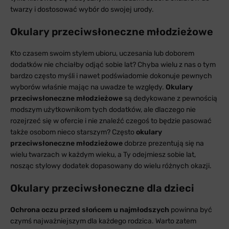
twarzy i dostosować wybór do swojej urody.
Okulary przeciwsłoneczne młodzieżowe
Kto czasem swoim stylem ubioru, uczesania lub doborem
dodatków nie chciałby odjąć sobie lat? Chyba wielu z nas o tym
bardzo często myśli i nawet podświadomie dokonuje pewnych
wyborów właśnie mając na uwadze te względy.
Okulary
przeciwsłoneczne młodzieżowe
są dedykowane z pewnością
modszym użytkownikom tych dodatków, ale dlaczego nie
rozejrzeć się w ofercie i nie znaleźć czegoś to będzie pasować
także osobom nieco starszym? Często
okulary
przeciwsłoneczne młodzieżowe
dobrze prezentują się na
wielu twarzach w każdym wieku, a Ty odejmiesz sobie lat,
nosząc stylowy dodatek dopasowany do wielu różnych okazji.
Okulary przeciwsłoneczne dla dzieci
Ochrona oczu przed słońcem u najmłodszych
powinna być
czymś najważniejszym dla każdego rodzica. Warto zatem