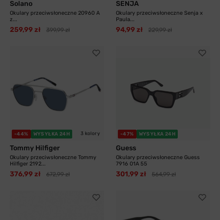
Solano
SENJA
Okulary przeciwsłoneczne 20960 A
Okulary przeciwsłoneczne Senja x
z...
Paula...
259,99 zł
94,99 zł
399,99 zł
229,99 zł
3 kolory
-44%
WYSYŁKA 24H
-47%
WYSYŁKA 24H
Tommy Hilfiger
Guess
Okulary przeciwsłoneczne Tommy
Okulary przeciwsłoneczne Guess
Hilfiger 2192...
7916 01A 55
376,99 zł
301,99 zł
672,99 zł
564,99 zł