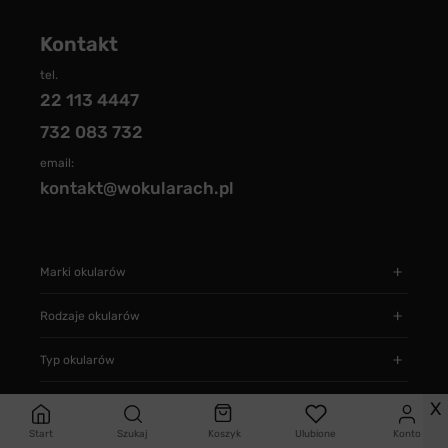
Kontakt
tel.
22 113 4447
732 083 732
email:
kontakt@wokularach.pl
Marki okularów
Rodzaje okularów
Typ okularów
Informacje
X
Start
Szukaj
Koszyk
Ulubione
Konto
Jak zamawiać