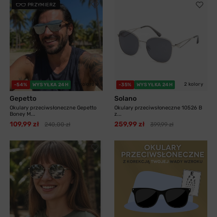
PRZYMIERZ
11 kolorów
2 kolory
-54%
WYSYŁKA 24H
-35%
WYSYŁKA 24H
Gepetto
Solano
Okulary przeciwsłoneczne Gepetto
Okulary przeciwsłoneczne 10526 B
Boney M...
z...
109,99 zł
259,99 zł
240,00 zł
399,99 zł