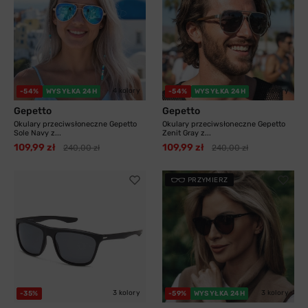
4 kolory
3 kolory
-54%
WYSYŁKA 24H
-54%
WYSYŁKA 24H
Gepetto
Gepetto
Okulary przeciwsłoneczne Gepetto
Okulary przeciwsłoneczne Gepetto
Sole Navy z...
Zenit Gray z...
109,99 zł
109,99 zł
240,00 zł
240,00 zł
PRZYMIERZ
3 kolory
3 kolory
-35%
-59%
WYSYŁKA 24H