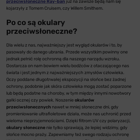
przeciwsłoneczne Ray-ban
już na zawsze będą nam się
kojarzyły z Tomem Cruisem, czy Willem Smithem.
Po co są okulary
przeciwsłoneczne?
Dla wielu z nas, najważniejszy jest wygląd okularów i to, by
pasowały do danego ubrania. Przede wszystkim powinny one
jednak pełnić rolę ochronną dla naszego narządu wzroku.
Dostarcza on nam bowiem wielu bodźców z otaczającego nas
świata i jest jednym z najważniejszych zmysłów człowieka.
Oczy poddane długotrwałej ekspozycji na słońce bez żadnej
ochrony, podobnie jak skóra człowieka mogą zostać poparzone
lub będą podatne na choroby, w tym między innymi nowotwory
gałki ocznej czy powiek. Noszenie
okularów
przeciwsłonecznych
nawet w mniej słoneczne dni, gdy
promieniowanie ultrafioletowe działa, może nas uchronić przed
wieloma nieprzyjemnościami. Dzięki filtrom UV czy polaryzacji,
okulary słoneczne
nie tylko sprawiają, że lepiej widzimy, gdy
słońce mocno praży. Zapewniamy też swego rodzaju ochronę