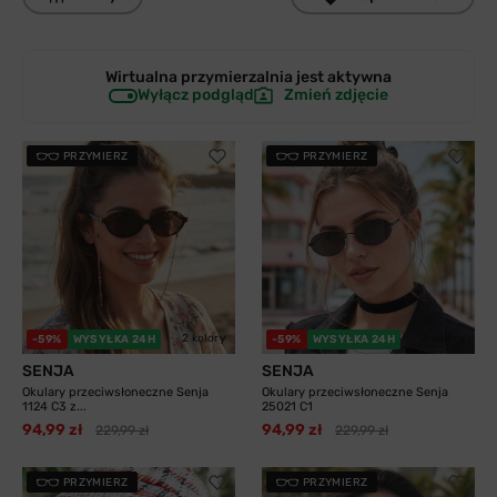
Wirtualna przymierzalnia jest
aktywna
Wyłącz podgląd
Zmień zdjęcie
PRZYMIERZ
PRZYMIERZ
2 kolory
3 kolory
-59%
WYSYŁKA 24H
-59%
WYSYŁKA 24H
SENJA
SENJA
Okulary przeciwsłoneczne Senja
Okulary przeciwsłoneczne Senja
1124 C3 z...
25021 C1
94,99 zł
94,99 zł
229,99 zł
229,99 zł
PRZYMIERZ
PRZYMIERZ