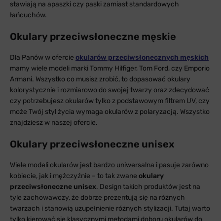
stawiają na apaszki czy paski zamiast standardowych
łańcuchów.
Okulary przeciwsłoneczne męskie
Dla Panów w ofercie
okularów przeciwsłonecznych męskich
mamy wiele modeli marki Tommy Hilfiger, Tom Ford, czy Emporio
Armani. Wszystko co musisz zrobić, to dopasować okulary
kolorystycznie i rozmiarowo do swojej twarzy oraz zdecydować
czy potrzebujesz okularów tylko z podstawowym filtrem UV, czy
może Twój styl życia wymaga okularów z polaryzacją. Wszystko
znajdziesz w naszej ofercie.
Okulary przeciwsłoneczne unisex
Wiele modeli okularów jest bardzo uniwersalna i pasuje zarówno
kobiecie, jak i mężczyźnie – to tak zwane
okulary
przeciwsłoneczne unisex
. Design takich produktów jest na
tyle zachowawczy, że dobrze prezentują się na różnych
twarzach i stanowią uzupełnienie różnych stylizacji. Tutaj warto
tylko kierować się klasycznymi metodami doboru okularów do