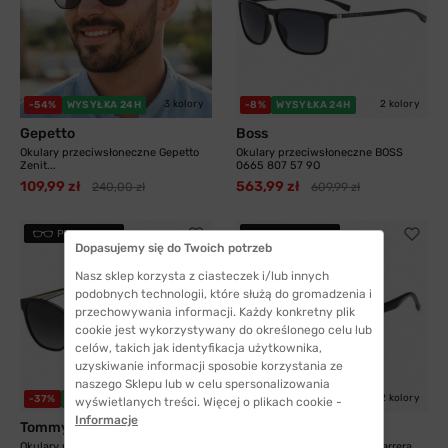
3 kolory
2 kolory
-54%
WYSYŁKA 24H
-8%
WYSYŁKA 24H
Gepetto
Boss
Okulary przeciwsłoneczne Gepetto
Okulary przeciwsłoneczne BOSS
Zenit...
0665 807 57 9O
109,99 zł
563,99 zł
240,00 zł
609,99 zł
PRZYMIERZ
PRZYMIERZ
Dopasujemy się do Twoich potrzeb
Nasz sklep korzysta z ciasteczek i/lub innych
podobnych technologii, które służą do gromadzenia i
przechowywania informacji. Każdy konkretny plik
cookie jest wykorzystywany do określonego celu lub
celów, takich jak identyfikacja użytkownika,
uzyskiwanie informacji sposobie korzystania ze
naszego Sklepu lub w celu spersonalizowania
2 kolory
2 kolory
-37%
WYSYŁKA 24H
-21%
WYSYŁKA 24H
wyświetlanych treści. Więcej o plikach cookie -
Informacje
Tommy Hilfiger
Carrera
Okulary przeciwsłoneczne Tommy
Okulary przeciwsłoneczne Carrera