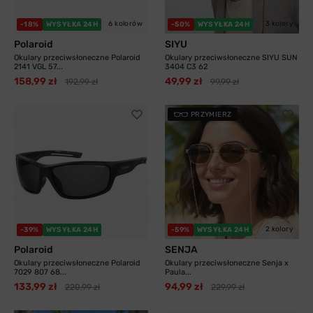
6 kolorów
3 kolory
-18%
WYSYŁKA 24H
-50%
WYSYŁKA 24H
Polaroid
SIYU
Okulary przeciwsłoneczne Polaroid
Okulary przeciwsłoneczne SIYU SUN
2141 VGL 57...
3404 C3 62
158,99 zł
49,99 zł
192,99 zł
99,99 zł
PRZYMIERZ
2 kolory
-39%
WYSYŁKA 24H
-59%
WYSYŁKA 24H
Polaroid
SENJA
Okulary przeciwsłoneczne Polaroid
Okulary przeciwsłoneczne Senja x
7029 807 68...
Paula...
133,99 zł
94,99 zł
220,99 zł
229,99 zł