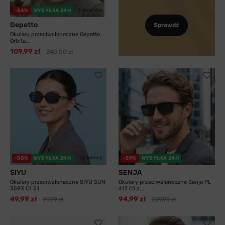
6 kolorów
-54%
WYSYŁKA 24H
Gepetto
Sprawdź
Okulary przeciwsłoneczne Gepetto
Orbita...
109,99 zł
240,00 zł
2 kolory
-50%
WYSYŁKA 24H
-59%
WYSYŁKA 24H
SIYU
SENJA
Okulary przeciwsłoneczne SIYU SUN
Okulary przeciwsłoneczne Senja PL
3593 C1 51
417 C1 z...
49,99 zł
94,99 zł
99,99 zł
229,99 zł