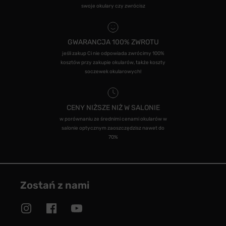
swoje okulary czy zwrócisz
GWARANCJA 100% ZWROTU
jeśli zakup Ci nie odpowiada zwrócimy 100%
kosztów przy zakupie okularów, także koszty
soczewek okularowych!
CENY NIŻSZE NIŻ W SALONIE
w porównaniu ze średnimi cenami okularów w
salonie optycznym zaoszczędzisz nawet do
70%
Zostań z nami