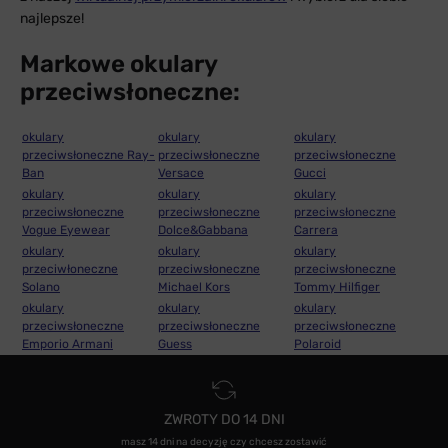
najlepsze!
Markowe okulary
przeciwsłoneczne:
okulary
okulary
okulary
przeciwsłoneczne Ray-
przeciwsłoneczne
przeciwsłoneczne
Ban
Versace
Gucci
okulary
okulary
okulary
przeciwsłoneczne
przeciwsłoneczne
przeciwsłoneczne
Vogue Eyewear
Dolce&Gabbana
Carrera
okulary
okulary
okulary
przeciwłoneczne
przeciwsłoneczne
przeciwsłoneczne
Solano
Michael Kors
Tommy Hilfiger
okulary
okulary
okulary
przeciwsłoneczne
przeciwsłoneczne
przeciwsłoneczne
Emporio Armani
Guess
Polaroid
ZWROTY DO 14 DNI
masz 14 dni na decyzję czy chcesz zostawić