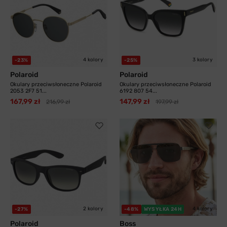
4 kolory
3 kolory
-23%
-25%
Polaroid
Polaroid
Okulary przeciwsłoneczne Polaroid
Okulary przeciwsłoneczne Polaroid
2053 2F7 51...
6192 807 54...
167,99 zł
147,99 zł
216,99 zł
197,99 zł
2 kolory
4 kolory
-27%
-48%
WYSYŁKA 24H
Polaroid
Boss