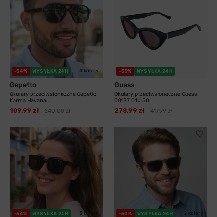
4 kolory
-54%
WYSYŁKA 24H
-33%
WYSYŁKA 24H
Gepetto
Guess
Okulary przeciwsłoneczne Gepetto
Okulary przeciwsłoneczne Guess
Karma Havana...
00137 01U 50
109,99 zł
278,99 zł
240,00 zł
417,99 zł
3 kolory
2 kolory
-54%
WYSYŁKA 24H
-50%
WYSYŁKA 24H