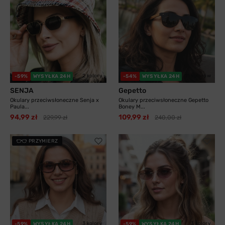
2 kolory
11 kolorów
-59%
WYSYŁKA 24H
-54%
WYSYŁKA 24H
SENJA
Gepetto
Okulary przeciwsłoneczne Senja x
Okulary przeciwsłoneczne Gepetto
Paula...
Boney M...
94,99 zł
109,99 zł
229,99 zł
240,00 zł
PRZYMIERZ
3 kolory
3 kolory
-59%
WYSYŁKA 24H
-59%
WYSYŁKA 24H