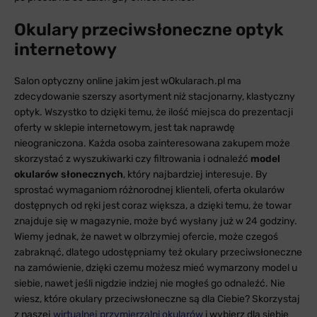
Okulary przeciwsłoneczne optyk
internetowy
Salon optyczny online jakim jest wOkularach.pl ma
zdecydowanie szerszy asortyment niż stacjonarny, klastyczny
optyk. Wszystko to dzięki temu, że ilość miejsca do prezentacji
oferty w sklepie internetowym, jest tak naprawdę
nieograniczona. Każda osoba zainteresowana zakupem może
skorzystać z wyszukiwarki czy filtrowania i odnaleźć
model
okularów słonecznych
, który najbardziej interesuje. By
sprostać wymaganiom różnorodnej klienteli, oferta okularów
dostępnych od ręki jest coraz większa, a dzięki temu, że towar
znajduje się w magazynie, może być wysłany już w 24 godziny.
Wiemy jednak, że nawet w olbrzymiej ofercie, może czegoś
zabraknąć, dlatego udostępniamy też okulary przeciwsłoneczne
na zamówienie, dzięki czemu możesz mieć wymarzony model u
siebie, nawet jeśli nigdzie indziej nie mogłeś go odnaleźć. Nie
wiesz, które okulary przeciwsłoneczne są dla Ciebie? Skorzystaj
z naszej
wirtualnej przymierzalni okularów
i wybierz dla siebie