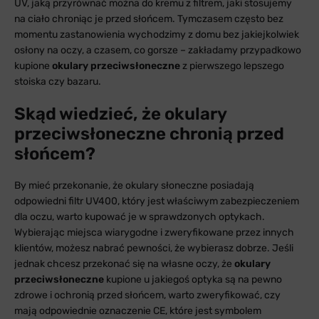
UV, jaką przyrównać można do kremu z filtrem, jaki stosujemy
na ciało chroniąc je przed słońcem. Tymczasem często bez
momentu zastanowienia wychodzimy z domu bez jakiejkolwiek
osłony na oczy, a czasem, co gorsze – zakładamy przypadkowo
kupione
okulary przeciwsłoneczne
z pierwszego lepszego
stoiska czy bazaru.
Skąd wiedzieć, że okulary
przeciwsłoneczne chronią przed
słońcem?
By mieć przekonanie, że okulary słoneczne posiadają
odpowiedni filtr UV400, który jest właściwym zabezpieczeniem
dla oczu, warto kupować je w sprawdzonych optykach.
Wybierając miejsca wiarygodne i zweryfikowane przez innych
klientów, możesz nabrać pewności, że wybierasz dobrze. Jeśli
jednak chcesz przekonać się na własne oczy, że
okulary
przeciwsłoneczne
kupione u jakiegoś optyka są na pewno
zdrowe i ochronią przed słońcem, warto zweryfikować, czy
mają odpowiednie oznaczenie CE, które jest symbolem