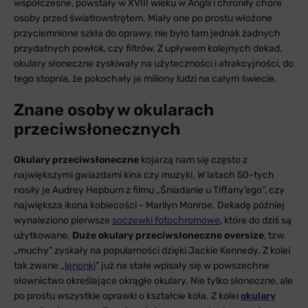
współczesne, powstały w XVIII wieku w Anglii i chroniły chore
osoby przed światłowstrętem. Miały one po prostu włożone
przyciemnione szkła do oprawy, nie było tam jednak żadnych
przydatnych powłok, czy filtrów. Z upływem kolejnych dekad,
okulary słoneczne zyskiwały na użyteczności i atrakcyjności, do
tego stopnia, że pokochały je miliony ludzi na całym świecie.
Znane osoby w okularach
przeciwsłonecznych
Okulary przeciwsłoneczne
kojarzą nam się często z
największymi gwiazdami kina czy muzyki. W latach 50-tych
nosiły je Audrey Hepburn z filmu „Śniadanie u Tiffany’ego”, czy
największa ikona kobiecości - Marilyn Monroe. Dekadę później
wynaleziono pierwsze
soczewki fotochromowe
, które do dziś są
użytkowane.
Duże okulary przeciwsłoneczne oversize
, tzw.
„muchy” zyskały na popularności dzięki Jackie Kennedy. Z kolei
tak zwane „
lenonki
” już na stałe wpisały się w powszechne
słownictwo określające okrągłe okulary. Nie tylko słoneczne, ale
po prostu wszystkie oprawki o kształcie koła. Z kolei
okulary