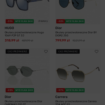
2 kolory
-31%
WYSYŁKA 24H
-22%
WYSYŁKA 24H
HUGO
Dior
Okulary przeciwsłoneczne Hugo
Okulary przeciwsłoneczne Dior BY
1069 PJP 57 3J
DIOR2 J5G
318,99 zł
799,99 zł
459,99 zł
1021,99 zł
PRZYMIERZ
PRZYMIERZ
-22%
WYSYŁKA 24H
-57%
WYSYŁKA 24H
Dior
Carrera
Okulary przeciwsłoneczne Dior
Okulary przeciwsłoneczne Carrera
CHROMA3 010 0T
334 AOZ 53...