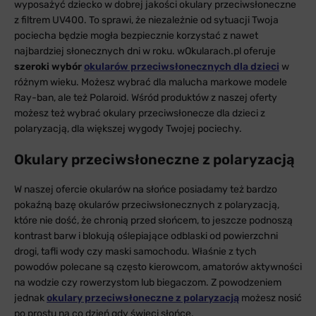
wyposażyć dziecko w dobrej jakości okulary przeciwsłoneczne
z filtrem UV400. To sprawi, że niezależnie od sytuacji Twoja
pociecha będzie mogła bezpiecznie korzystać z nawet
najbardziej słonecznych dni w roku. wOkularach.pl oferuje
szeroki wybór
okularów przeciwsłonecznych dla dzieci
w
różnym wieku. Możesz wybrać dla malucha markowe modele
Ray-ban, ale też Polaroid. Wśród produktów z naszej oferty
możesz też wybrać okulary przeciwsłonecze dla dzieci z
polaryzacją, dla większej wygody Twojej pociechy.
Okulary przeciwsłoneczne z polaryzacją
W naszej ofercie okularów na słońce posiadamy też bardzo
pokaźną bazę okularów przeciwsłonecznych z polaryzacją,
które nie dość, że chronią przed słońcem, to jeszcze podnoszą
kontrast barw i blokują oślepiające odblaski od powierzchni
drogi, tafli wody czy maski samochodu. Właśnie z tych
powodów polecane są często kierowcom, amatorów aktywności
na wodzie czy rowerzystom lub biegaczom. Z powodzeniem
jednak
okulary przeciwsłoneczne z polaryzacją
możesz nosić
po prostu na co dzień gdy świeci słońce.