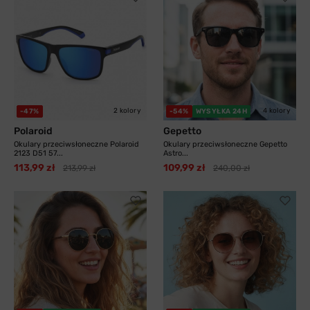
2 kolory
4 kolory
-47%
-54%
WYSYŁKA 24H
Polaroid
Gepetto
Okulary przeciwsłoneczne Polaroid
Okulary przeciwsłoneczne Gepetto
2123 D51 57...
Astro...
113,99 zł
109,99 zł
213,99 zł
240,00 zł