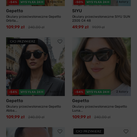
6 kolorów
3 kolory
-54%
WYSYŁKA 24H
-50%
WYSYŁKA 24H
Gepetto
SIYU
Okulary przeciwsłoneczne Gepetto
Okulary przeciwsłoneczne SIYU SUN
Orbita...
2305 C4 48
109,99 zł
49,99 zł
240,00 zł
99,99 zł
PRZYMIERZ
7 kolorów
2 kolory
-54%
WYSYŁKA 24H
-54%
WYSYŁKA 24H
Gepetto
Gepetto
Okulary przeciwsłoneczne Gepetto
Okulary przeciwsłoneczne Gepetto
Abba...
Luna...
109,99 zł
109,99 zł
240,00 zł
240,00 zł
PRZYMIERZ