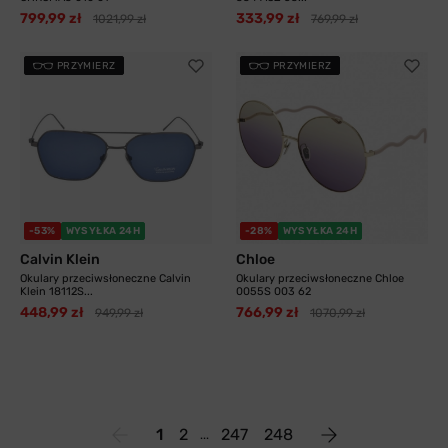
799,99 zł
333,99 zł
1021,99 zł
769,99 zł
PRZYMIERZ
PRZYMIERZ
-53%
WYSYŁKA 24H
-28%
WYSYŁKA 24H
Calvin Klein
Chloe
Okulary przeciwsłoneczne Calvin
Okulary przeciwsłoneczne Chloe
Klein 18112S...
0055S 003 62
448,99 zł
766,99 zł
949,99 zł
1070,99 zł
1
2
247
248