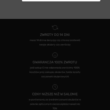
ZWROTY DO 14 DNI
masz 14 dni na decyzję czy chcesz zostawić
swoje okulary czy zwrócisz
GWARANCJA 100% ZWROTU
jeśli zakup Ci nie odpowiada zwrócimy 100%
kosztów przy zakupie okularów, także koszty
soczewek okularowych!
CENY NIŻSZE NIŻ W SALONIE
w porównaniu ze średnimi cenami okularów w
salonie optycznym zaoszczędzisz nawet do
70%