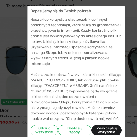
Te modele mogą Cię zainteresować
Dopasujemy się do Twoich potrzeb
Nasz sklep korzysta z ciasteczek i/lub innych
podobnych technologii, które służą do gromadzenia i
przechowywania informacji. Każdy konkretny plik
cookie jest wykorzystywany do określonego celu lub
celów, takich jak identyfikacja użytkownika,
uzyskiwanie informacji sposobie korzystania ze
naszego Sklepu lub w celu spersonalizowania
wyświetlanych treści. Więcej o plikach cookie -
Informacje
Możesz zaakceptować wszystkie pliki cookie klikając
"ZAAKCEPTUJ WSZYSTKIE", lub odrzucić pliki cookie
klikając "ZAAKCEPTUJ WYBRANE". Jeśli naciśniesz
"ODRZUĆ WSZYSTKIE", zapisywane będą wyłącznie
pliki cookie niezbędne do zapewnienia
funkcjonowania Sklepu, korzystanie z takich plików
WYSYŁKA 24H
WYSYŁKA 24H
nie wymaga zgody użytkownika. Możesz również
Dior
Dior
dokonać wyboru poszczególnych kategorii plików
Okulary przeciwsłoneczne Dior Stellaire6 J5G
Okulary przeciwsłoneczn
cookie wchodząc w “Chcę dostosować mój wybór”.
799,99 zł
799,99 zł
961,99 zł
1021,99 zł
Odrzuć
Dostosuj
Zaakceptuj
wszystkie
zgody
wszystkie