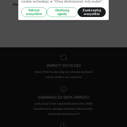
cookie wchodząc w “Chcę dostosować mój wybór”.
Etui/woreczek
Odrzuć
Dostosuj
Zaakceptuj
wszystkie
zgody
wszystkie
ZWROTY DO 14 DNI
masz 14 dni na decyzję czy chcesz zostawić
swoje okulary czy zwrócisz
GWARANCJA 100% ZWROTU
jeśli zakup Ci nie odpowiada zwrócimy 100%
kosztów przy zakupie okularów, także koszty
soczewek okularowych!