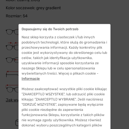
Kolor soczewek: grey gradient
Rozmiar: 54
Dopasujemy się do Twoich potrzeb
Wysokość soczewki
47 mm
Nasz sklep korzysta z ciasteczek i/lub innych
podobnych technologii, które służą do gromadzenia i
Szerokość mostka
przechowywania informacji. Każdy konkretny plik
21 mm
cookie jest wykorzystywany do określonego celu lub
Szerokość szkła
celów, takich jak identyfikacja użytkownika,
54 mm
uzyskiwanie informacji sposobie korzystania ze
naszego Sklepu lub w celu spersonalizowania
Długość zauszników
wyświetlanych treści. Więcej o plikach cookie -
140 mm
Informacje
Szerokość oprawki
Możesz zaakceptować wszystkie pliki cookie klikając
141 mm
"ZAAKCEPTUJ WSZYSTKIE", lub odrzucić pliki cookie
klikając "ZAAKCEPTUJ WYBRANE". Jeśli naciśniesz
Jak wybrać odpowiedni rozmiar
"ODRZUĆ WSZYSTKIE", zapisywane będą wyłącznie
pliki cookie niezbędne do zapewnienia
funkcjonowania Sklepu, korzystanie z takich plików
nie wymaga zgody użytkownika. Możesz również
dokonać wyboru poszczególnych kategorii plików