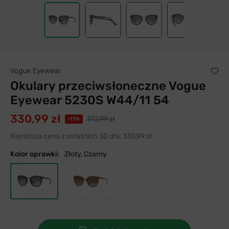
36
Vogue Eyewear
Okulary przeciwsłoneczne Vogue
Eyewear 5230S W44/11 54
330,99 zł
372,99 zł
-11%
Najniższa cena z ostatnich 30 dni:
330,99 zł
Kolor oprawki:
Złoty, Czarny