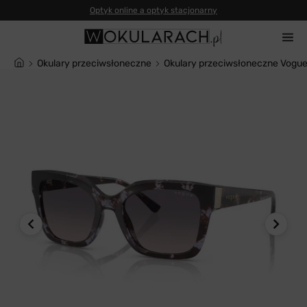
Optyk online a optyk stacjonarny
Okulary przeciwsłoneczne
Okulary przeciwsłoneczne Vog