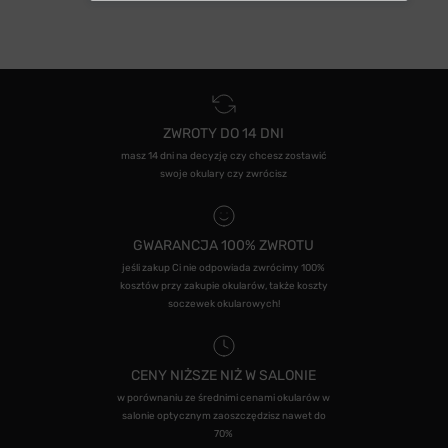
ZWROTY DO 14 DNI
masz 14 dni na decyzję czy chcesz zostawić
swoje okulary czy zwrócisz
GWARANCJA 100% ZWROTU
jeśli zakup Ci nie odpowiada zwrócimy 100%
kosztów przy zakupie okularów, także koszty
soczewek okularowych!
CENY NIŻSZE NIŻ W SALONIE
w porównaniu ze średnimi cenami okularów w
salonie optycznym zaoszczędzisz nawet do
70%