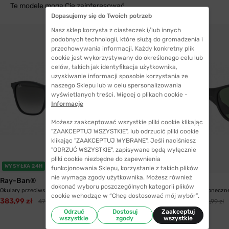
Te modele mogą Cię zainteresować
Dopasujemy się do Twoich potrzeb
Nasz sklep korzysta z ciasteczek i/lub innych
podobnych technologii, które służą do gromadzenia i
przechowywania informacji. Każdy konkretny plik
cookie jest wykorzystywany do określonego celu lub
celów, takich jak identyfikacja użytkownika,
uzyskiwanie informacji sposobie korzystania ze
naszego Sklepu lub w celu spersonalizowania
wyświetlanych treści. Więcej o plikach cookie -
Informacje
Możesz zaakceptować wszystkie pliki cookie klikając
"ZAAKCEPTUJ WSZYSTKIE", lub odrzucić pliki cookie
klikając "ZAAKCEPTUJ WYBRANE". Jeśli naciśniesz
"ODRZUĆ WSZYSTKIE", zapisywane będą wyłącznie
pliki cookie niezbędne do zapewnienia
WYSYŁKA 24H
WYSYŁKA 24H
funkcjonowania Sklepu, korzystanie z takich plików
nie wymaga zgody użytkownika. Możesz również
Ray-Ban®
Ray-Ban®
dokonać wyboru poszczególnych kategorii plików
Okulary przeciwsłoneczne Ray-Ban® 4187 622/8G...
Okulary przeciwsłoneczn
cookie wchodząc w “Chcę dostosować mój wybór”.
383,99 zł
357,99 zł
471,99 zł
402,99 zł
Odrzuć
Dostosuj
Zaakceptuj
wszystkie
zgody
wszystkie