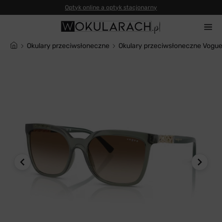
Optyk online a optyk stacjonarny
Okulary przeciwsłoneczne
Okulary przeciwsłoneczne Vog