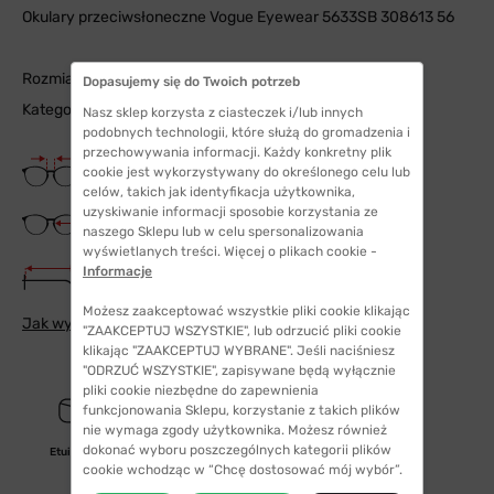
Okulary przeciwsłoneczne Vogue Eyewear 5633SB 308613 56
Rozmiar: 56
Dopasujemy się do Twoich potrzeb
Kategoria filtra: 3n
Nasz sklep korzysta z ciasteczek i/lub innych
podobnych technologii, które służą do gromadzenia i
przechowywania informacji. Każdy konkretny plik
Szerokość mostka
cookie jest wykorzystywany do określonego celu lub
18 mm
celów, takich jak identyfikacja użytkownika,
uzyskiwanie informacji sposobie korzystania ze
Szerokość szkła
naszego Sklepu lub w celu spersonalizowania
56 mm
wyświetlanych treści. Więcej o plikach cookie -
Długość zauszników
Informacje
140 mm
Możesz zaakceptować wszystkie pliki cookie klikając
Jak wybrać odpowiedni rozmiar
"ZAAKCEPTUJ WSZYSTKIE", lub odrzucić pliki cookie
klikając "ZAAKCEPTUJ WYBRANE". Jeśli naciśniesz
"ODRZUĆ WSZYSTKIE", zapisywane będą wyłącznie
pliki cookie niezbędne do zapewnienia
funkcjonowania Sklepu, korzystanie z takich plików
nie wymaga zgody użytkownika. Możesz również
dokonać wyboru poszczególnych kategorii plików
Etui/woreczek
cookie wchodząc w “Chcę dostosować mój wybór”.