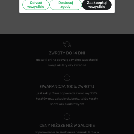
Odrzuć
Dostosuj
Zaakceptuj
wszystkie
zgody
wszystkie
ZWROTY DO 14 DNI
masz 14 dni na decyzję czy chcesz zostawić
swoje okulary czy zwrócisz
GWARANCJA 100% ZWROTU
jeśli zakup Ci nie odpowiada zwrócimy 100%
kosztów przy zakupie okularów, także koszty
soczewek okularowych!
CENY NIŻSZE NIŻ W SALONIE
w porównaniu ze średnimi cenami okularów w