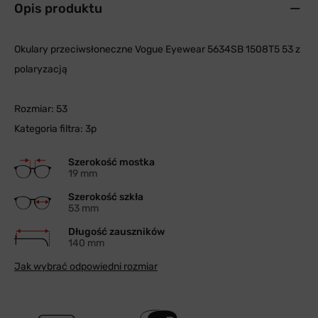
Opis produktu
Okulary przeciwsłoneczne Vogue Eyewear 5634SB 1508T5 53 z
polaryzacją
Rozmiar: 53
Kategoria filtra: 3p
Szerokość mostka
19 mm
Szerokość szkła
53 mm
Długość zauszników
140 mm
Jak wybrać odpowiedni rozmiar