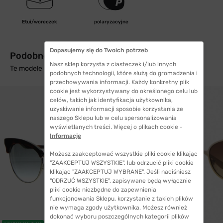
Etui/woreczek
polaryzacyjne
Dopasujemy się do Twoich potrzeb
Podobne produkty z wysyłką w 24h
Nasz sklep korzysta z ciasteczek i/lub innych
Te modele mogą Cię zainteresować
podobnych technologii, które służą do gromadzenia i
przechowywania informacji. Każdy konkretny plik
cookie jest wykorzystywany do określonego celu lub
celów, takich jak identyfikacja użytkownika,
uzyskiwanie informacji sposobie korzystania ze
naszego Sklepu lub w celu spersonalizowania
wyświetlanych treści. Więcej o plikach cookie -
Informacje
Możesz zaakceptować wszystkie pliki cookie klikając
"ZAAKCEPTUJ WSZYSTKIE", lub odrzucić pliki cookie
klikając "ZAAKCEPTUJ WYBRANE". Jeśli naciśniesz
"ODRZUĆ WSZYSTKIE", zapisywane będą wyłącznie
pliki cookie niezbędne do zapewnienia
funkcjonowania Sklepu, korzystanie z takich plików
nie wymaga zgody użytkownika. Możesz również
dokonać wyboru poszczególnych kategorii plików