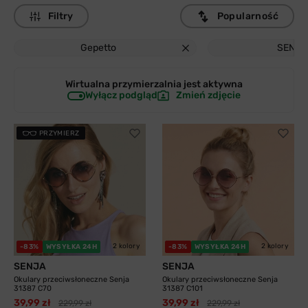
Filtry
Popularność
Gepetto
SENJA
Wirtualna przymierzalnia jest
aktywna
Wyłącz podgląd
Zmień zdjęcie
PRZYMIERZ
2 kolory
2 kolory
-83%
WYSYŁKA 24H
-83%
WYSYŁKA 24H
SENJA
SENJA
Okulary przeciwsłoneczne Senja
Okulary przeciwsłoneczne Senja
31387 C70
31387 C101
39,99 zł
39,99 zł
229,99 zł
229,99 zł