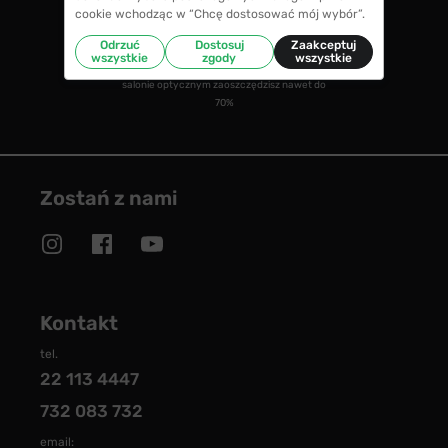
cookie wchodząc w “Chcę dostosować mój wybór”.
CENY NIŻSZE NIŻ W SALONIE
Odrzuć
Dostosuj
Zaakceptuj
wszystkie
zgody
wszystkie
w porównaniu ze średnimi cenami okularów w
salonie optycznym zaoszczędzisz nawet do
70%
Zostań z nami
Kontakt
tel.
22 113 4447
732 083 732
email: