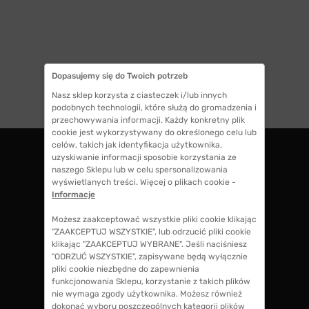
Dopasujemy się do Twoich potrzeb
1
Nasz sklep korzysta z ciasteczek i/lub innych
podobnych technologii, które służą do gromadzenia i
przechowywania informacji. Każdy konkretny plik
cookie jest wykorzystywany do określonego celu lub
celów, takich jak identyfikacja użytkownika,
uzyskiwanie informacji sposobie korzystania ze
naszego Sklepu lub w celu spersonalizowania
ZWROTY DO 14 DNI
wyświetlanych treści. Więcej o plikach cookie -
masz 14 dni na decyzję czy chcesz zostawić
Informacje
swoje okulary czy zwrócisz
Możesz zaakceptować wszystkie pliki cookie klikając
"ZAAKCEPTUJ WSZYSTKIE", lub odrzucić pliki cookie
klikając "ZAAKCEPTUJ WYBRANE". Jeśli naciśniesz
GWARANCJA 100% ZWROTU
"ODRZUĆ WSZYSTKIE", zapisywane będą wyłącznie
jeśli zakup Ci nie odpowiada zwrócimy 100%
pliki cookie niezbędne do zapewnienia
kosztów przy zakupie okularów, także koszty
funkcjonowania Sklepu, korzystanie z takich plików
soczewek okularowych!
nie wymaga zgody użytkownika. Możesz również
dokonać wyboru poszczególnych kategorii plików