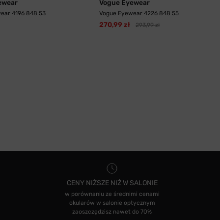
ewear
Vogue Eyewear
ear 4196 848 53
Vogue Eyewear 4226 848 55
270,99 zł
293,99 zł
CENY NIŻSZE NIŻ W SALONIE
w porównaniu ze średnimi cenami
okularów w salonie optycznym
zaoszczędzisz nawet do 70%