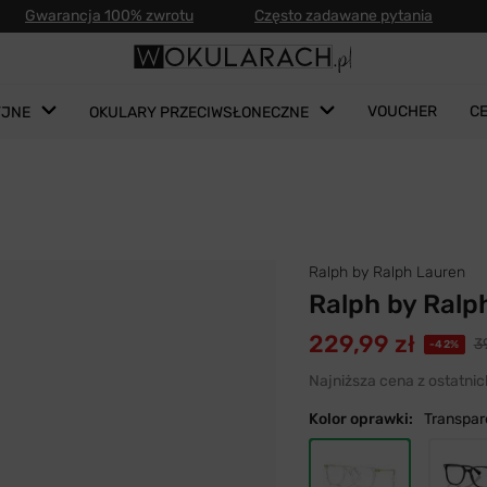
Gwarancja 100% zwrotu
Często zadawane pytania
VOUCHER
C
YJNE
OKULARY PRZECIWSŁONECZNE
Ralph by Ralph Lauren
Ralph by Ralp
229,99 zł
3
-42%
Najniższa cena z ostatnic
Kolor oprawki:
Transpar