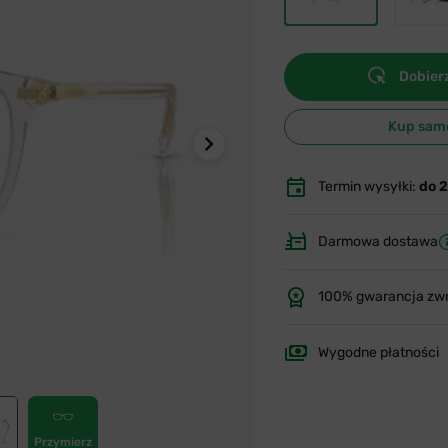
Dobierz
Kup sam
Termin wysyłki:
do 
Darmowa dostawa
100% gwarancja zw
Wygodne płatności
Przymierz