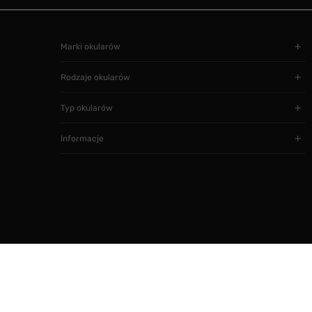
Marki okularów
Rodzaje okularów
Typ okularów
Informacje