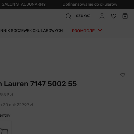
SALON STACJONARNY
Dofinansowanie do okularów
SZUKAJ
ENNIK SOCZEWEK OKULAROWYCH
PROMOCJE
h Lauren 7147 5002 55
95,99 zł
h 30 dni:
229,99 zł
entny