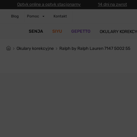
Optyk online a optyk stacjonarny
14 dni na zwrot
Blog
Pomoc
Kontakt
SENJA
SIYU
GEPETTO
OKULARY KOREKC
Okulary korekcyjne
Ralph by Ralph Lauren 7147 5002 55