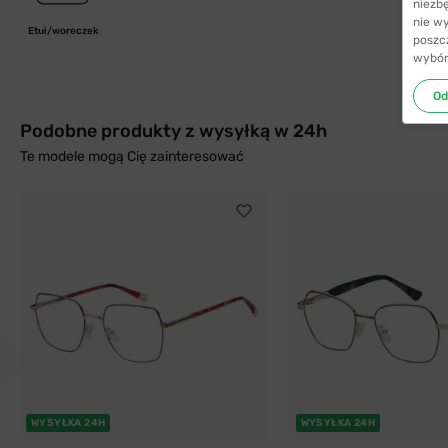
niezb
nie w
Etui/woreczek
poszc
wybór
Od
Podobne produkty z wysyłką w 24h
Te modele mogą Cię zainteresować
WYSYŁKA 24H
WYSYŁKA 24H