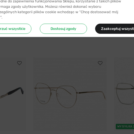
ędne do zapewnienia funkcjonowania Sklepu, korzystanie z takich plików
ymaga zgody użytkownika. Możesz również dokonać wyboru
zególnych kategorii plików cookie wchodząc w “Chcę dostosować mój
”.
rzuć wszystkie
Dostosuj zgody
Zaakceptuj wszyst
WYSYŁKA 