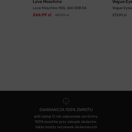
Love Moschino
Vogue Ey
Love Moschino MOL 560 DDB 54
Vogue Eyew
266,99 zł
459,99 zł
273,99 zł
GWARANCJA 100% ZWROTU
jeśli zakup Ci nie odpowiada zwrócimy
100% kosztów przy zakupie okularów,
także koszty soczewek okularowych!