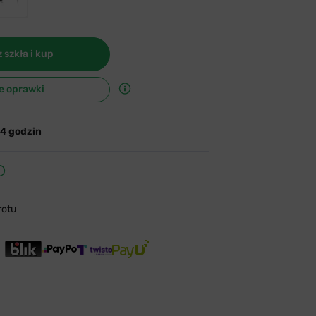
 szkła i kup
e oprawki
24 godzin
rotu