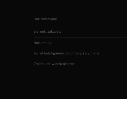
Jak zamawiać
Warunki zakupów
Reklamacja
Zwrot (odstąpienie od umowy) i wymiana
Zmień ustawienia ciastek
Projekt i realizacja
SMARTMAGE