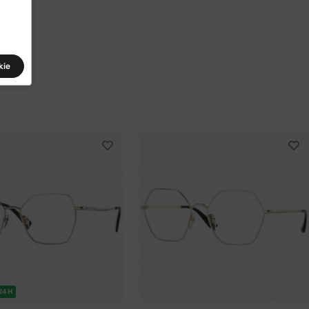
kie
24H