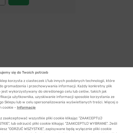
ujemy się do Twoich potrzeb
klep korzysta z ciasteczek i/lub innych podobnych technologii, które
Szerokość szkła
 do gromadzenia i przechowywania informacji. Każdy konkretny plik
55 mm
 jest wykorzystywany do określonego celu lub celów, takich jak
ć odpowiedni rozmiar
fikacja użytkownika, uzyskiwanie informacji sposobie korzystania ze
go Sklepu lub w celu spersonalizowania wyświetlanych treści. Więcej o
h cookie -
Informacje
z zaakceptować wszystkie pliki cookie klikając "ZAAKCEPTUJ
KIE", lub odrzucić pliki cookie klikając "ZAAKCEPTUJ WYBRANE". Jeśli
niesz "ODRZUĆ WSZYSTKIE", zapisywane będą wyłącznie pliki cookie