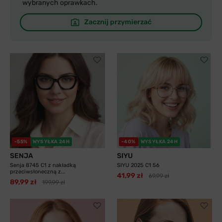
wybranych oprawkach.
Zacznij przymierzać
-55%
WYSYŁKA 24H
-40%
WYSYŁKA 24H
SENJA
SIYU
Senja 8745 C1 z nakładką
SIYU 2025 C1 56
przeciwsłoneczną z...
41,99 zł
69,99 zł
89,99 zł
199,99 zł