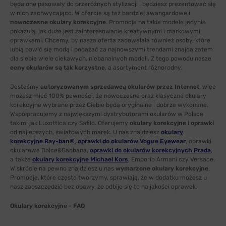
będą one pasowały do przeróżnych stylizacji i będziesz prezentować się
w nich zachwycająco. W ofercie są też bardziej awangardowe i
nowoczesne okulary korekcyjne
. Promocje na takie modele jedynie
pokazują, jak duże jest zainteresowanie kreatywnymi i markowymi
oprawkami. Chcemy, by nasza oferta zadowalała również osoby, które
lubią bawić się modą i podążać za najnowszymi trendami znajdą zatem
dla siebie wiele ciekawych, niebanalnych modeli. Z tego powodu nasze
ceny okularów są tak korzystne
, a asortyment różnorodny.
Jesteśmy
autoryzowanym sprzedawcą okularów przez Internet
, więc
możesz mieć 100% pewności, że nowoczesne oraz klasyczne okulary
korekcyjne wybrane przez Ciebie będą oryginalne i dobrze wykonane.
Współpracujemy z największymi dystrybutorami okularów w Polsce
takimi jak Luxottica czy Safilo. Oferujemy
okulary korekcyjne i oprawki
od najlepszych, światowych marek. U nas znajdziesz
okulary
korekcyjne Ray-ban®
,
oprawki do okularów Vogue Eyewear
, oprawki
okularowe Dolce&Gabbana,
oprawki do okularów korekcyjnych Prada
,
a także
okulary korekcyjne Michael Kors
, Emporio Armani czy Versace.
W skrócie na pewno znajdziesz u nas
wymarzone okulary korekcyjne
.
Promocje, które często tworzymy, sprawiają, że w dodatku możesz u
nasz zaoszczędzić bez obawy, że odbije się to na jakości oprawek.
Okulary korekcyjne - FAQ