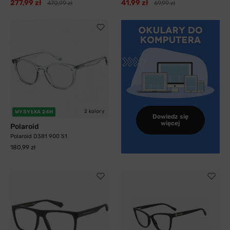
277,99 zł
41,99 zł
470,99 zł
69,99 zł
2 kolory
WYSYŁKA 24H
Dowiedz się
więcej
Polaroid
Polaroid D381 900 51
180,99 zł