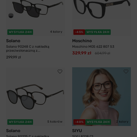
4 kolory
WYSYŁKA 24H
-45%
WYSYŁKA 24H
Solano
Moschino
Solano 90248 C z nakładką
Moschino MOS 622 807 53
przeciwsłonaczną z...
329,99 zł
604,99 zł
299,99 zł
5 kolorów
2 kolory
WYSYŁKA 24H
-40%
WYSYŁKA 24H
Solano
SIYU
Solano 90225 C z nakładką
SIYU 8318 C1