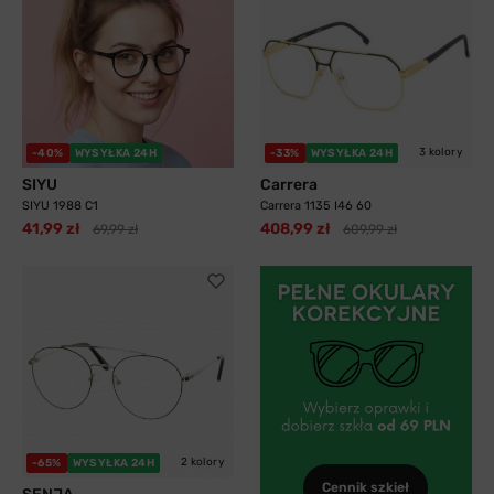
3 kolory
-40%
WYSYŁKA 24H
-33%
WYSYŁKA 24H
SIYU
Carrera
SIYU 1988 C1
Carrera 1135 I46 60
41,99 zł
408,99 zł
69,99 zł
609,99 zł
2 kolory
-65%
WYSYŁKA 24H
Cennik szkieł