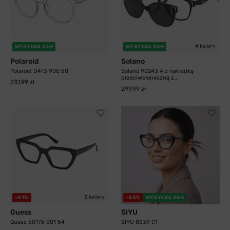
4 kolory
WYSYŁKA 24H
WYSYŁKA 24H
Polaroid
Solano
Polaroid D413 900 50
Solano 90243 A z nakładką
przeciwsłoneczną z...
231,99 zł
299,99 zł
3 kolory
-41%
-40%
WYSYŁKA 24H
Guess
SIYU
Guess 50176 001 54
SIYU 8339 C1