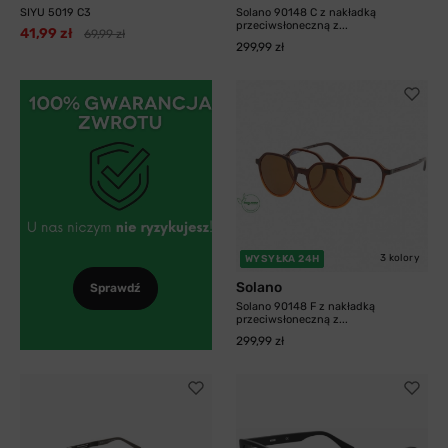
SIYU 5019 C3
Solano 90148 C z nakładką
przeciwsłoneczną z...
41,99 zł
69,99 zł
299,99 zł
3 kolory
WYSYŁKA 24H
Solano
Sprawdź
Solano 90148 F z nakładką
przeciwsłoneczną z...
299,99 zł