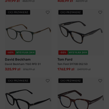
319,99 zł
408,99 zł
458,99 zł
469,99 zł
PRZYMIERZ
PRZYMIERZ
-60%
WYSYŁKA 24H
-50%
WYSYŁKA 24H
David Beckham
Tom Ford
David Beckham 1160 RFD 51
Tom Ford 5970B 052 50
325,99 zł
1762,99 zł
816,99 zł
3499,99 zł
PRZYMIERZ
PRZYMIERZ