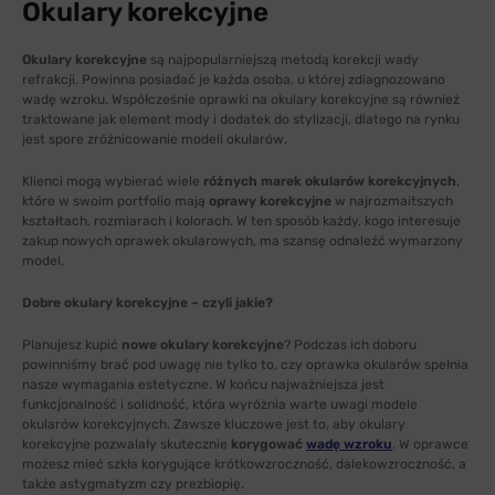
Okulary korekcyjne
Okulary korekcyjne
są najpopularniejszą metodą korekcji wady
refrakcji. Powinna posiadać je każda osoba, u której zdiagnozowano
wadę wzroku. Współcześnie oprawki na okulary korekcyjne są również
traktowane jak element mody i dodatek do stylizacji, dlatego na rynku
jest spore zróżnicowanie modeli okularów.
Klienci mogą wybierać wiele
różnych marek okularów korekcyjnych
,
które w swoim portfolio mają
oprawy korekcyjne
w najrozmaitszych
kształtach, rozmiarach i kolorach. W ten sposób każdy, kogo interesuje
zakup nowych oprawek okularowych, ma szansę odnaleźć wymarzony
model.
Dobre okulary korekcyjne – czyli jakie?
Planujesz kupić
nowe okulary korekcyjne
? Podczas ich doboru
powinniśmy brać pod uwagę nie tylko to, czy oprawka okularów spełnia
nasze wymagania estetyczne. W końcu najważniejsza jest
funkcjonalność i solidność, która wyróżnia warte uwagi modele
okularów korekcyjnych. Zawsze kluczowe jest to, aby okulary
korekcyjne pozwalały skutecznie
korygować
wadę wzroku
. W oprawce
możesz mieć szkła korygujące krótkowzroczność, dalekowzroczność, a
także astygmatyzm czy prezbiopię.