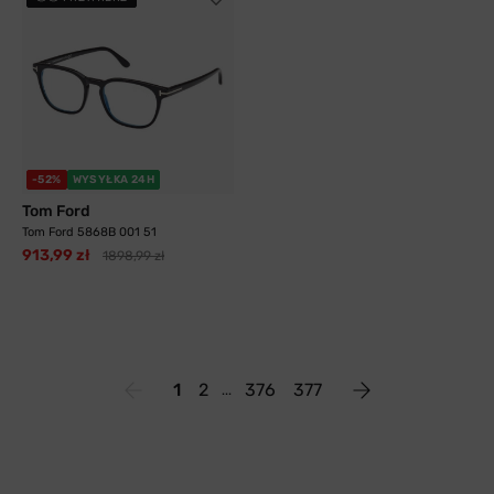
-52%
WYSYŁKA 24H
Tom Ford
Tom Ford 5868B 001 51
913,99 zł
1898,99 zł
1
2
376
377