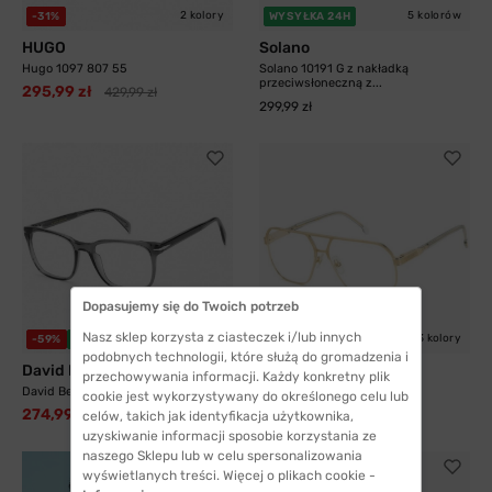
2 kolory
5 kolorów
-31%
WYSYŁKA 24H
HUGO
Solano
Hugo 1097 807 55
Solano 10191 G z nakładką
przeciwsłoneczną z...
295,99 zł
429,99 zł
299,99 zł
Dopasujemy się do Twoich potrzeb
Nasz sklep korzysta z ciasteczek i/lub innych
3 kolory
-59%
WYSYŁKA 24H
-30%
WYSYŁKA 24H
podobnych technologii, które służą do gromadzenia i
David Beckham
Carrera
przechowywania informacji. Każdy konkretny plik
David Beckham 1083 KB7 52
Carrera 1135 J5G 60
cookie jest wykorzystywany do określonego celu lub
274,99 zł
429,99 zł
676,99 zł
609,99 zł
celów, takich jak identyfikacja użytkownika,
uzyskiwanie informacji sposobie korzystania ze
naszego Sklepu lub w celu spersonalizowania
wyświetlanych treści. Więcej o plikach cookie -