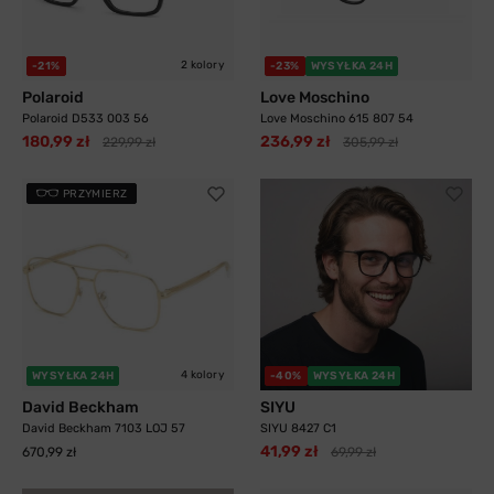
2 kolory
-21%
-23%
WYSYŁKA 24H
Polaroid
Love Moschino
Polaroid D533 003 56
Love Moschino 615 807 54
180,99 zł
236,99 zł
229,99 zł
305,99 zł
PRZYMIERZ
4 kolory
WYSYŁKA 24H
-40%
WYSYŁKA 24H
David Beckham
SIYU
David Beckham 7103 LOJ 57
SIYU 8427 C1
41,99 zł
670,99 zł
69,99 zł