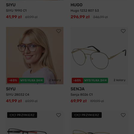
SIYU
HUGO
SIYU 1990 C1
Hugo 1232 807 53
41,99 zł
296,99 zł
69,99 zł
346,99 zł
2 kolory
2 kolory
-40%
WYSYŁKA 24H
-65%
WYSYŁKA 24H
SIYU
SENJA
SIYU 28032 C4
Senja 8026 C1
41,99 zł
69,99 zł
69,99 zł
199,99 zł
PRZYMIERZ
PRZYMIERZ