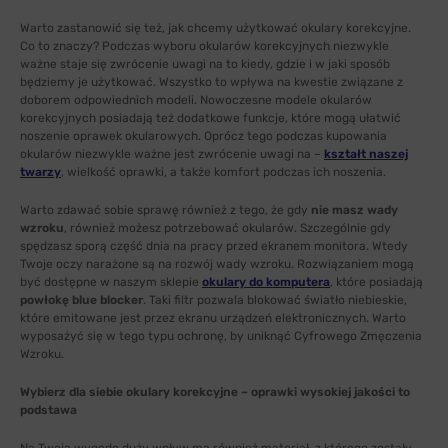
Warto zastanowić się też, jak chcemy użytkować okulary korekcyjne.
Co to znaczy? Podczas wyboru okularów korekcyjnych niezwykle
ważne staje się zwrócenie uwagi na to kiedy, gdzie i w jaki sposób
będziemy je użytkować. Wszystko to wpływa na kwestie związane z
doborem odpowiednich modeli. Nowoczesne modele okularów
korekcyjnych posiadają też dodatkowe funkcje, które mogą ułatwić
noszenie oprawek okularowych. Oprócz tego podczas kupowania
okularów niezwykle ważne jest zwrócenie uwagi na –
kształt naszej
twarzy
, wielkość oprawki, a także komfort podczas ich noszenia.
Warto zdawać sobie sprawę również z tego, że gdy
nie masz wady
wzroku
, również możesz potrzebować okularów. Szczególnie gdy
spędzasz sporą część dnia na pracy przed ekranem monitora. Wtedy
Twoje oczy narażone są na rozwój wady wzroku. Rozwiązaniem mogą
być dostępne w naszym sklepie
okulary do komputera
, które posiadają
powłokę blue blocker
. Taki filtr pozwala blokować światło niebieskie,
które emitowane jest przez ekranu urządzeń elektronicznych. Warto
wyposażyć się w tego typu ochronę, by uniknąć Cyfrowego Zmęczenia
Wzroku.
Wybierz dla siebie okulary korekcyjne – oprawki wysokiej jakości to
podstawa