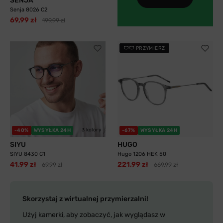
SENJA
Senja 8026 C2
69,99 zł
199,99 zł
PRZYMIERZ
3 kolory
-40%
WYSYŁKA 24H
-67%
WYSYŁKA 24H
SIYU
HUGO
SIYU 8430 C1
Hugo 1206 HEK 50
41,99 zł
221,99 zł
69,99 zł
669,99 zł
Skorzystaj z wirtualnej przymierzalni!
Użyj kamerki, aby zobaczyć, jak wyglądasz w