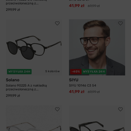
przeciwsłoneczną z...
41,99 zł
69,99 zł
299,99 zł
5 kolorów
WYSYŁKA 24H
-40%
WYSYŁKA 24H
Solano
SIYU
Solano 90225 A z nakładką
SIYU 10146 C3 54
przeciwsłoneczną z...
41,99 zł
69,99 zł
299,99 zł