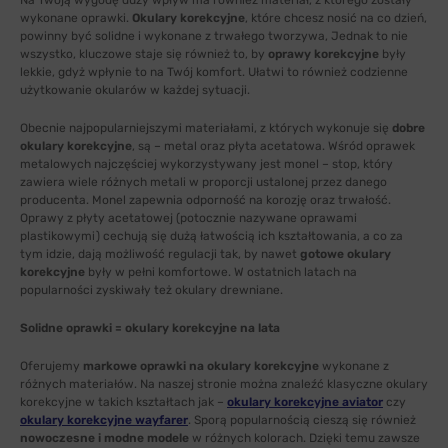
Na Twoją wygodę duży wpływ ma również materiał, z którego zostały
wykonane oprawki.
Okulary korekcyjne
, które chcesz nosić na co dzień,
powinny być solidne i wykonane z trwałego tworzywa, Jednak to nie
wszystko, kluczowe staje się również to, by
oprawy korekcyjne
były
lekkie, gdyż wpłynie to na Twój komfort. Ułatwi to również codzienne
użytkowanie okularów w każdej sytuacji.
Obecnie najpopularniejszymi materiałami, z których wykonuje się
dobre
okulary korekcyjne
, są – metal oraz płyta acetatowa. Wśród oprawek
metalowych najczęściej wykorzystywany jest monel – stop, który
zawiera wiele różnych metali w proporcji ustalonej przez danego
producenta. Monel zapewnia odporność na korozję oraz trwałość.
Oprawy z płyty acetatowej (potocznie nazywane oprawami
plastikowymi) cechują się dużą łatwością ich kształtowania, a co za
tym idzie, dają możliwość regulacji tak, by nawet
gotowe okulary
korekcyjne
były w pełni komfortowe. W ostatnich latach na
popularności zyskiwały też okulary drewniane.
Solidne oprawki = okulary korekcyjne na lata
Oferujemy
markowe oprawki na okulary korekcyjne
wykonane z
różnych materiałów. Na naszej stronie można znaleźć klasyczne okulary
korekcyjne w takich kształtach jak –
okulary korekcyjne aviator
czy
okulary korekcyjne wayfarer
. Sporą popularnością cieszą się również
nowoczesne i modne modele
w różnych kolorach. Dzięki temu zawsze