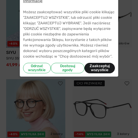
Informacje
Możesz zaakceptować wszystkie pliki cookie klikając
"ZAAKCEPTUJ WSZYSTKIE", lub odrzucić pliki cookie
klikając "ZAAKCEPTUJ WYBRANE". Jeśli naciśniesz
"ODRZUĆ WSZYSTKIE", zapisywane będą wyłącznie
pliki cookie niezbędne do zapewnienia
funkcjonowania Sklepu, korzystanie z takich plików
2 kolory
5 kolorów
-40%
WYSYŁKA 24H
WYSYŁKA 24H
nie wymaga zgody użytkownika. Możesz również
dokonać wyboru poszczególnych kategorii plików
SIYU
Solano
cookie wchodząc w “Chcę dostosować mój wybór”.
SIYU 35117 C9
Solano 10204 B z nakładką
przeciwsłoneczną z...
41,99 zł
69,99 zł
Odrzuć
Dostosuj
Zaakceptuj
299,99 zł
wszystkie
zgody
wszystkie
PRZYMIERZ
2 kolory
3 kolory
-40%
WYSYŁKA 24H
-14%
WYSYŁKA 24H