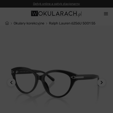
Optyk online a optyk stacjonarny
Okulary korekcyjne
Ralph Lauren 6256U 5001 55