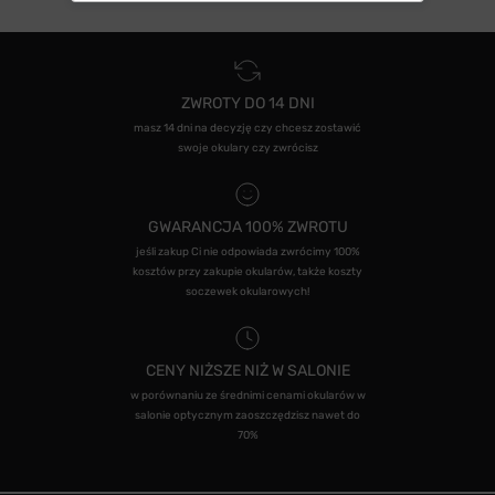
ZWROTY DO 14 DNI
masz 14 dni na decyzję czy chcesz zostawić
swoje okulary czy zwrócisz
GWARANCJA 100% ZWROTU
jeśli zakup Ci nie odpowiada zwrócimy 100%
kosztów przy zakupie okularów, także koszty
soczewek okularowych!
CENY NIŻSZE NIŻ W SALONIE
w porównaniu ze średnimi cenami okularów w
salonie optycznym zaoszczędzisz nawet do
70%