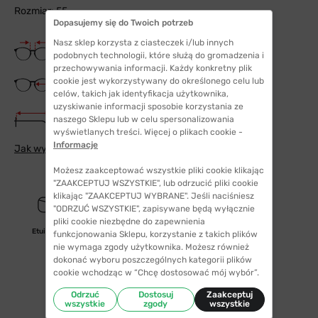
Rozmiar: 55
Dopasujemy się do Twoich potrzeb
Nasz sklep korzysta z ciasteczek i/lub innych
Szerokość mostka
17 mm
podobnych technologii, które służą do gromadzenia i
przechowywania informacji. Każdy konkretny plik
Szerokość szkła
cookie jest wykorzystywany do określonego celu lub
55 mm
celów, takich jak identyfikacja użytkownika,
uzyskiwanie informacji sposobie korzystania ze
Długość zauszników
naszego Sklepu lub w celu spersonalizowania
145 mm
wyświetlanych treści. Więcej o plikach cookie -
Informacje
Jak wybrać odpowiedni rozmiar
Możesz zaakceptować wszystkie pliki cookie klikając
"ZAAKCEPTUJ WSZYSTKIE", lub odrzucić pliki cookie
klikając "ZAAKCEPTUJ WYBRANE". Jeśli naciśniesz
"ODRZUĆ WSZYSTKIE", zapisywane będą wyłącznie
pliki cookie niezbędne do zapewnienia
Etui/woreczek
funkcjonowania Sklepu, korzystanie z takich plików
nie wymaga zgody użytkownika. Możesz również
dokonać wyboru poszczególnych kategorii plików
cookie wchodząc w “Chcę dostosować mój wybór”.
Odrzuć
Dostosuj
Zaakceptuj
wszystkie
zgody
wszystkie