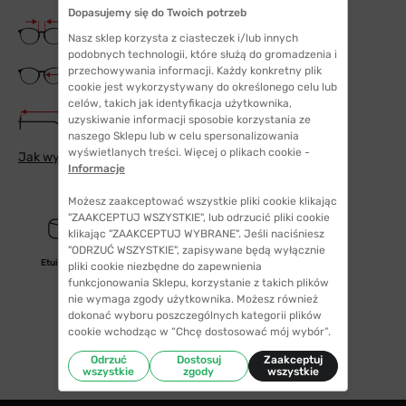
Dopasujemy się do Twoich potrzeb
Szerokość mostka
16 mm
Nasz sklep korzysta z ciasteczek i/lub innych
podobnych technologii, które służą do gromadzenia i
Szerokość szkła
przechowywania informacji. Każdy konkretny plik
46 mm
cookie jest wykorzystywany do określonego celu lub
celów, takich jak identyfikacja użytkownika,
Długość zauszników
uzyskiwanie informacji sposobie korzystania ze
125 mm
naszego Sklepu lub w celu spersonalizowania
wyświetlanych treści. Więcej o plikach cookie -
Jak wybrać odpowiedni rozmiar
Informacje
Możesz zaakceptować wszystkie pliki cookie klikając
"ZAAKCEPTUJ WSZYSTKIE", lub odrzucić pliki cookie
klikając "ZAAKCEPTUJ WYBRANE". Jeśli naciśniesz
"ODRZUĆ WSZYSTKIE", zapisywane będą wyłącznie
Etui/woreczek
pliki cookie niezbędne do zapewnienia
funkcjonowania Sklepu, korzystanie z takich plików
nie wymaga zgody użytkownika. Możesz również
dokonać wyboru poszczególnych kategorii plików
cookie wchodząc w “Chcę dostosować mój wybór”.
Odrzuć
Dostosuj
Zaakceptuj
wszystkie
zgody
wszystkie