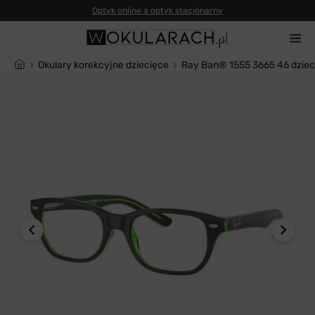
Optyk online a optyk stacjonarny
Okulary korekcyjne dziecięce
Ray Ban® 1555 3665 46 dzie