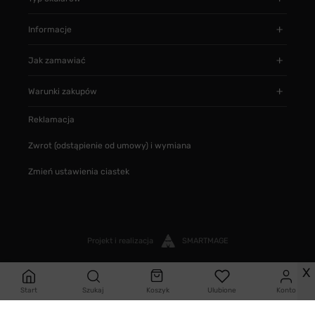
Informacje
Jak zamawiać
Warunki zakupów
Reklamacja
Zwrot (odstąpienie od umowy) i wymiana
Zmień ustawienia ciastek
Projekt i realizacja
SMARTMAGE
X
Start
Szukaj
Koszyk
Ulubione
Konto