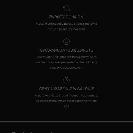
ZWROTY DO 14 DNI
masz 14 dni na decyzję czy chcesz zostawić
swoje okulary czy zwrócisz
GWARANCJA 100% ZWROTU
jeśli zakup Ci nie odpowiada zwrócimy 100%
kosztów przy zakupie okularów, także koszty
soczewek okularowych!
CENY NIŻSZE NIŻ W SALONIE
w porównaniu ze średnimi cenami okularów w
salonie optycznym zaoszczędzisz nawet do
70%