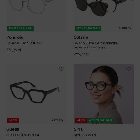
4 kolory
WYSYŁKA 24H
WYSYŁKA 24H
Polaroid
Solano
Polaroid D413 900 50
Solano 90243 A z nakładką
przeciwsłoneczną z...
231,99 zł
299,99 zł
3 kolory
-41%
-40%
WYSYŁKA 24H
Guess
SIYU
Guess 50176 001 54
SIYU 8339 C1