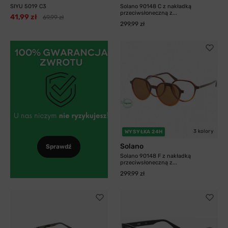
SIYU 5019 C3
Solano 90148 C z nakładką
przeciwsłoneczną z...
41,99 zł
69,99 zł
299,99 zł
3 kolory
WYSYŁKA 24H
Solano
Sprawdź
Solano 90148 F z nakładką
przeciwsłoneczną z...
299,99 zł