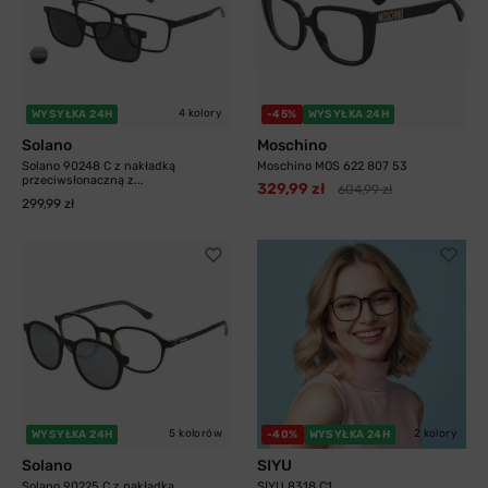
4 kolory
WYSYŁKA 24H
-45%
WYSYŁKA 24H
Solano
Moschino
Solano 90248 C z nakładką
Moschino MOS 622 807 53
przeciwsłonaczną z...
329,99 zł
604,99 zł
299,99 zł
5 kolorów
2 kolory
WYSYŁKA 24H
-40%
WYSYŁKA 24H
Solano
SIYU
Solano 90225 C z nakładką
SIYU 8318 C1