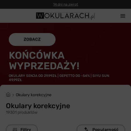
14 dni na zwrot
ZOBACZ
KOŃCÓWKA
WYPRZEDAŻY!
OKULARY SENJA OD 29,99ZŁ | GEPETTO DO -54% | SIYU SUN
49,99ZŁ
Okulary korekcyjne
Okulary korekcyjne
19301 produktów
Filtry
Popularność