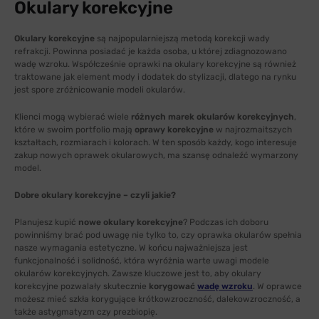
Okulary korekcyjne
Okulary korekcyjne
są najpopularniejszą metodą korekcji wady
refrakcji. Powinna posiadać je każda osoba, u której zdiagnozowano
wadę wzroku. Współcześnie oprawki na okulary korekcyjne są również
traktowane jak element mody i dodatek do stylizacji, dlatego na rynku
jest spore zróżnicowanie modeli okularów.
Klienci mogą wybierać wiele
różnych marek okularów korekcyjnych
,
które w swoim portfolio mają
oprawy korekcyjne
w najrozmaitszych
kształtach, rozmiarach i kolorach. W ten sposób każdy, kogo interesuje
zakup nowych oprawek okularowych, ma szansę odnaleźć wymarzony
model.
Dobre okulary korekcyjne – czyli jakie?
Planujesz kupić
nowe okulary korekcyjne
? Podczas ich doboru
powinniśmy brać pod uwagę nie tylko to, czy oprawka okularów spełnia
nasze wymagania estetyczne. W końcu najważniejsza jest
funkcjonalność i solidność, która wyróżnia warte uwagi modele
okularów korekcyjnych. Zawsze kluczowe jest to, aby okulary
korekcyjne pozwalały skutecznie
korygować
wadę wzroku
. W oprawce
możesz mieć szkła korygujące krótkowzroczność, dalekowzroczność, a
także astygmatyzm czy prezbiopię.