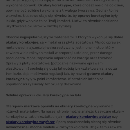
Na Twoją wygodę duży wpływ ma również materiał, z którego zostały
wykonane oprawki.
Okulary korekcyjne
, które chcesz nosić na co dzień,
powinny być solidne i wykonane z trwałego tworzywa, Jednak to nie
wszystko, kluczowe staje się również to, by
oprawy korekcyjne
były
lekkie, gdyż wpłynie to na Twój komfort. Ułatwi to również codzienne
użytkowanie okularów w każdej sytuacji.
Obecnie najpopularniejszymi materiałami, z których wykonuje się
dobre
okulary korekcyjne
, są – metal oraz płyta acetatowa. Wśród oprawek
metalowych najczęściej wykorzystywany jest monel – stop, który
zawiera wiele różnych metali w proporcji ustalonej przez danego
producenta. Monel zapewnia odporność na korozję oraz trwałość.
Oprawy z płyty acetatowej (potocznie nazywane oprawami
plastikowymi) cechują się dużą łatwością ich kształtowania, a co za
tym idzie, dają możliwość regulacji tak, by nawet
gotowe okulary
korekcyjne
były w pełni komfortowe. W ostatnich latach na
popularności zyskiwały też okulary drewniane.
Solidne oprawki = okulary korekcyjne na lata
Oferujemy
markowe oprawki na okulary korekcyjne
wykonane z
różnych materiałów. Na naszej stronie można znaleźć klasyczne okulary
korekcyjne w takich kształtach jak –
okulary korekcyjne aviator
czy
okulary korekcyjne wayfarer
. Sporą popularnością cieszą się również
nowoczesne i modne modele
w różnych kolorach. Dzięki temu zawsze