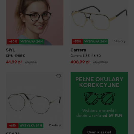
3 kolory
-40%
WYSYŁKA 24H
-33%
WYSYŁKA 24H
SIYU
Carrera
SIYU 1988 C1
Carrera 1135 I46 60
41,99 zł
408,99 zł
69,99 zł
609,99 zł
2 kolory
-65%
WYSYŁKA 24H
Cennik szkieł