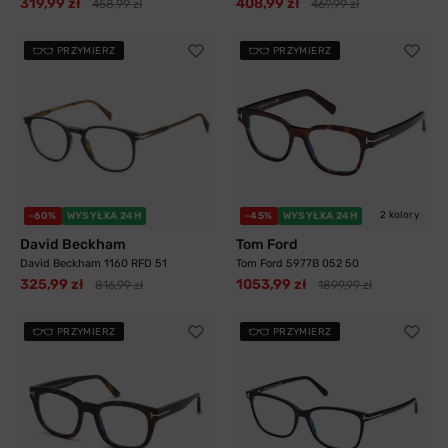
319,99 zł
408,99 zł
458,99 zł
469,99 zł
PRZYMIERZ
PRZYMIERZ
2 kolory
-60%
WYSYŁKA 24H
-45%
WYSYŁKA 24H
David Beckham
Tom Ford
David Beckham 1160 RFD 51
Tom Ford 5977B 052 50
325,99 zł
1053,99 zł
816,99 zł
1899,99 zł
PRZYMIERZ
PRZYMIERZ