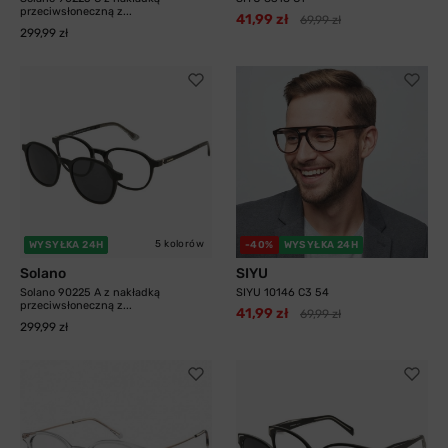
przeciwsłoneczną z...
41,99 zł
69,99 zł
299,99 zł
5 kolorów
WYSYŁKA 24H
-40%
WYSYŁKA 24H
Solano
SIYU
Solano 90225 A z nakładką
SIYU 10146 C3 54
przeciwsłoneczną z...
41,99 zł
69,99 zł
299,99 zł