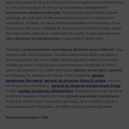
będą one pasowały do przeróżnych stylizacji i będziesz prezentować się
w nich zachwycająco. W ofercie są też bardziej awangardowe i
nowoczesne okulary korekcyjne
. Promocje na takie modele jedynie
pokazują, jak duże jest zainteresowanie kreatywnymi i markowymi
oprawkami. Chcemy, by nasza oferta zadowalała również osoby, które
lubią bawić się modą i podążać za najnowszymi trendami znajdą zatem
dla siebie wiele ciekawych, niebanalnych modeli. Z tego powodu nasze
ceny okularów są tak korzystne
, a asortyment różnorodny.
Jesteśmy
autoryzowanym sprzedawcą okularów przez Internet
, więc
możesz mieć 100% pewności, że nowoczesne oraz klasyczne okulary
korekcyjne wybrane przez Ciebie będą oryginalne i dobrze wykonane.
Współpracujemy z największymi dystrybutorami okularów w Polsce
takimi jak Luxottica czy Safilo. Oferujemy
okulary korekcyjne i oprawki
od najlepszych, światowych marek. U nas znajdziesz
okulary
korekcyjne Ray-ban®
,
oprawki do okularów Vogue Eyewear
, oprawki
okularowe Dolce&Gabbana,
oprawki do okularów korekcyjnych Prada
,
a także
okulary korekcyjne Michael Kors
, Emporio Armani czy Versace.
W skrócie na pewno znajdziesz u nas
wymarzone okulary korekcyjne
.
Promocje, które często tworzymy, sprawiają, że w dodatku możesz u
nasz zaoszczędzić bez obawy, że odbije się to na jakości oprawek.
Okulary korekcyjne - FAQ