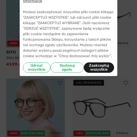
Informacje
Możesz zaakceptować wszystkie pliki cookie klikając
"ZAAKCEPTUJ WSZYSTKIE", lub odrzucić pliki cookie
klikając "ZAAKCEPTUJ WYBRANE". Jeśli naciśniesz
"ODRZUĆ WSZYSTKIE", zapisywane będą wyłącznie
pliki cookie niezbędne do zapewnienia
funkcjonowania Sklepu, korzystanie z takich plików
2 kolory
5 kolorów
-40%
WYSYŁKA 24H
WYSYŁKA 24H
nie wymaga zgody użytkownika. Możesz również
dokonać wyboru poszczególnych kategorii plików
SIYU
Solano
cookie wchodząc w “Chcę dostosować mój wybór”.
SIYU 35117 C9
Solano 10204 B z nakładką
przeciwsłoneczną z...
41,99 zł
69,99 zł
Odrzuć
Dostosuj
Zaakceptuj
299,99 zł
wszystkie
zgody
wszystkie
PRZYMIERZ
2 kolory
3 kolory
-40%
WYSYŁKA 24H
-14%
WYSYŁKA 24H