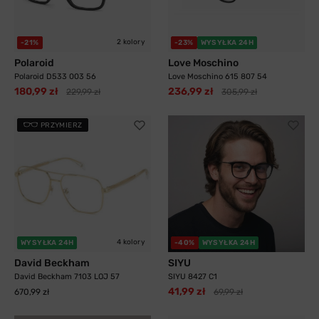
2 kolory
-21%
-23%
WYSYŁKA 24H
Polaroid
Love Moschino
Polaroid D533 003 56
Love Moschino 615 807 54
180,99 zł
236,99 zł
229,99 zł
305,99 zł
PRZYMIERZ
4 kolory
WYSYŁKA 24H
-40%
WYSYŁKA 24H
David Beckham
SIYU
David Beckham 7103 LOJ 57
SIYU 8427 C1
41,99 zł
670,99 zł
69,99 zł