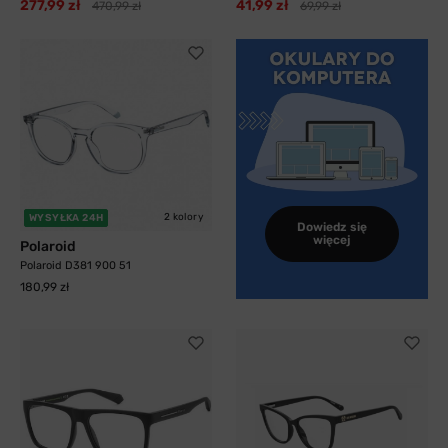
277,99 zł
41,99 zł
470,99 zł
69,99 zł
2 kolory
WYSYŁKA 24H
Dowiedz się
więcej
Polaroid
Polaroid D381 900 51
180,99 zł