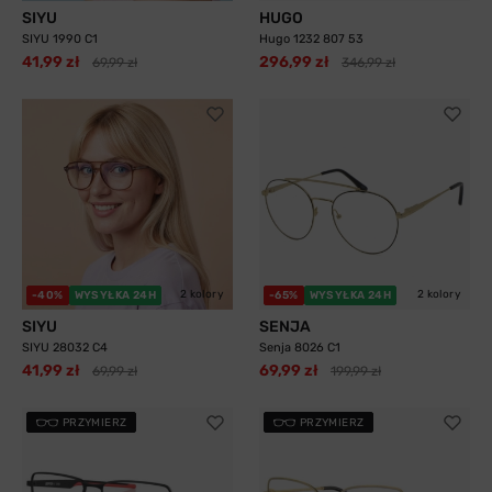
SIYU
HUGO
SIYU 1990 C1
Hugo 1232 807 53
41,99 zł
296,99 zł
69,99 zł
346,99 zł
2 kolory
2 kolory
-40%
WYSYŁKA 24H
-65%
WYSYŁKA 24H
SIYU
SENJA
SIYU 28032 C4
Senja 8026 C1
41,99 zł
69,99 zł
69,99 zł
199,99 zł
PRZYMIERZ
PRZYMIERZ