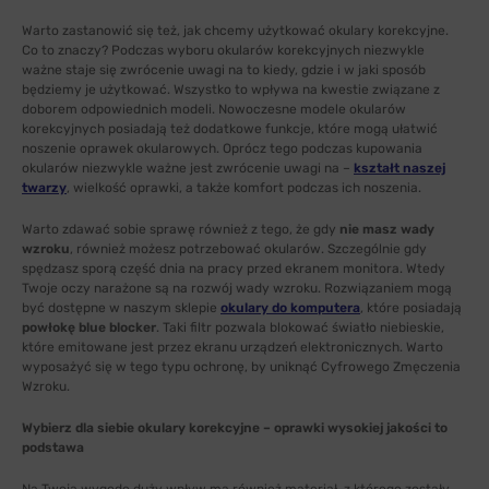
Warto zastanowić się też, jak chcemy użytkować okulary korekcyjne.
Co to znaczy? Podczas wyboru okularów korekcyjnych niezwykle
ważne staje się zwrócenie uwagi na to kiedy, gdzie i w jaki sposób
będziemy je użytkować. Wszystko to wpływa na kwestie związane z
doborem odpowiednich modeli. Nowoczesne modele okularów
korekcyjnych posiadają też dodatkowe funkcje, które mogą ułatwić
noszenie oprawek okularowych. Oprócz tego podczas kupowania
okularów niezwykle ważne jest zwrócenie uwagi na –
kształt naszej
twarzy
, wielkość oprawki, a także komfort podczas ich noszenia.
Warto zdawać sobie sprawę również z tego, że gdy
nie masz wady
wzroku
, również możesz potrzebować okularów. Szczególnie gdy
spędzasz sporą część dnia na pracy przed ekranem monitora. Wtedy
Twoje oczy narażone są na rozwój wady wzroku. Rozwiązaniem mogą
być dostępne w naszym sklepie
okulary do komputera
, które posiadają
powłokę blue blocker
. Taki filtr pozwala blokować światło niebieskie,
które emitowane jest przez ekranu urządzeń elektronicznych. Warto
wyposażyć się w tego typu ochronę, by uniknąć Cyfrowego Zmęczenia
Wzroku.
Wybierz dla siebie okulary korekcyjne – oprawki wysokiej jakości to
podstawa