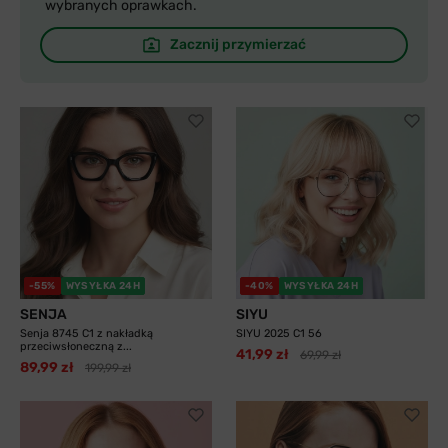
wybranych oprawkach.
Zacznij przymierzać
-55%
WYSYŁKA 24H
-40%
WYSYŁKA 24H
SENJA
SIYU
Senja 8745 C1 z nakładką
SIYU 2025 C1 56
przeciwsłoneczną z...
41,99 zł
69,99 zł
89,99 zł
199,99 zł