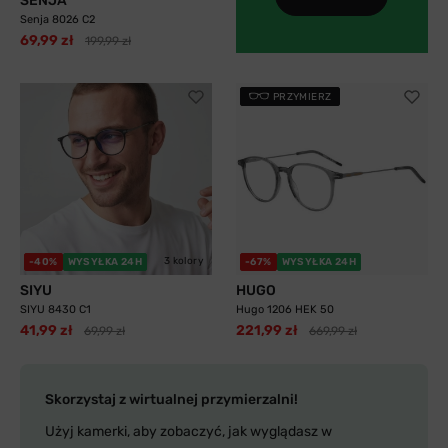
SENJA
Senja 8026 C2
69,99 zł
199,99 zł
PRZYMIERZ
3 kolory
-40%
WYSYŁKA 24H
-67%
WYSYŁKA 24H
SIYU
HUGO
SIYU 8430 C1
Hugo 1206 HEK 50
41,99 zł
221,99 zł
69,99 zł
669,99 zł
Skorzystaj z wirtualnej przymierzalni!
Użyj kamerki, aby zobaczyć, jak wyglądasz w