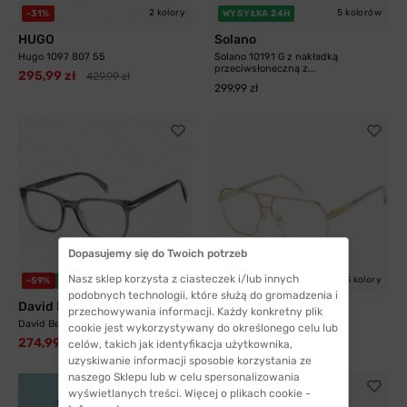
2 kolory
5 kolorów
-31%
WYSYŁKA 24H
HUGO
Solano
Hugo 1097 807 55
Solano 10191 G z nakładką
przeciwsłoneczną z...
295,99 zł
429,99 zł
299,99 zł
Dopasujemy się do Twoich potrzeb
Nasz sklep korzysta z ciasteczek i/lub innych
3 kolory
-59%
WYSYŁKA 24H
-33%
WYSYŁKA 24H
podobnych technologii, które służą do gromadzenia i
David Beckham
Carrera
przechowywania informacji. Każdy konkretny plik
David Beckham 1083 KB7 52
Carrera 1135 J5G 60
cookie jest wykorzystywany do określonego celu lub
274,99 zł
408,99 zł
676,99 zł
609,99 zł
celów, takich jak identyfikacja użytkownika,
uzyskiwanie informacji sposobie korzystania ze
naszego Sklepu lub w celu spersonalizowania
wyświetlanych treści. Więcej o plikach cookie -