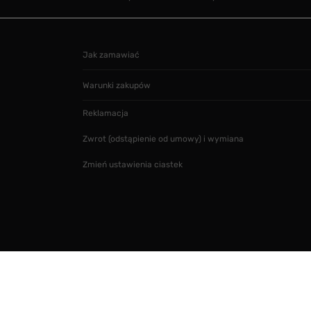
Jak zamawiać
Warunki zakupów
Reklamacja
Zwrot (odstąpienie od umowy) i wymiana
Zmień ustawienia ciastek
Projekt i realizacja
SMARTMAGE