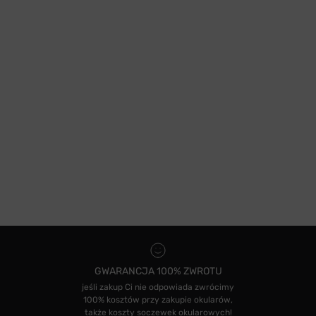
GWARANCJA 100% ZWROTU
jeśli zakup Ci nie odpowiada zwrócimy
100% kosztów przy zakupie okularów,
także koszty soczewek okularowych!