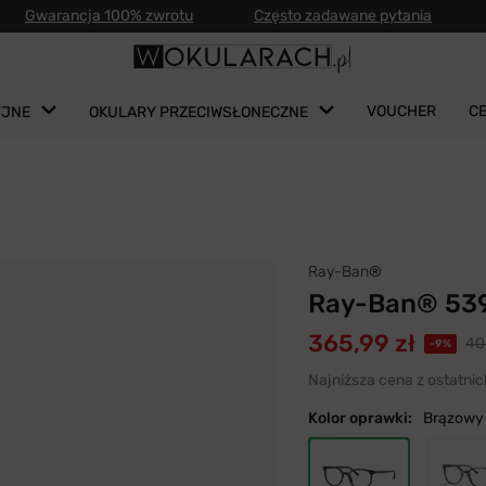
Gwarancja 100% zwrotu
Często zadawane pytania
VOUCHER
C
YJNE
OKULARY PRZECIWSŁONECZNE
Ray-Ban®
Ray-Ban® 539
365,99 zł
40
-9%
Najniższa cena z ostatnic
Kolor oprawki:
Brązowy