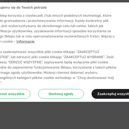
ujemy się do Twoich potrzeb
klep korzysta z ciasteczek i/lub innych podobnych technologii, które
 do gromadzenia i przechowywania informacji. Każdy konkretny plik
 jest wykorzystywany do określonego celu lub celów, takich jak
fikacja użytkownika, uzyskiwanie informacji sposobie korzystania ze
go Sklepu lub w celu spersonalizowania wyświetlanych treści. Więcej o
h cookie -
Informacje
z zaakceptować wszystkie pliki cookie klikając "ZAAKCEPTUJ
KIE", lub odrzucić pliki cookie klikając "ZAAKCEPTUJ WYBRANE". Jeśli
niesz "ODRZUĆ WSZYSTKIE", zapisywane będą wyłącznie pliki cookie
ędne do zapewnienia funkcjonowania Sklepu, korzystanie z takich plików
ymaga zgody użytkownika. Możesz również dokonać wyboru
zególnych kategorii plików cookie wchodząc w “Chcę dostosować mój
Szerokość szkła
”.
50 mm
rzuć wszystkie
Dostosuj zgody
Zaakceptuj wszyst
ć odpowiedni rozmiar