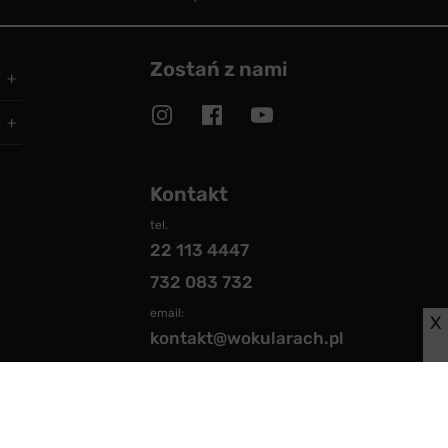
Zostań z nami
Kontakt
tel.
22 113 4447
732 083 732
email:
X
kontakt@wokularach.pl