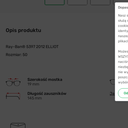
Dopas
Nasz s
służą
cookie
Opis produktu
identy
nasze
plikac
Ray-Ban® 5397 2012 ELLIOT
Możes
Rozmiar: 50
WSZYST
naciś
niezb
nie w
poszc
Szerokość mostka
wybór
19 mm
Od
Długość zauszników
Jak wybra
145 mm