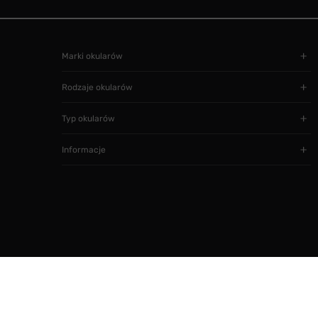
Marki okularów
Rodzaje okularów
Typ okularów
Informacje