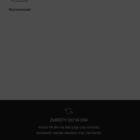
Etui/woreczek
ZWROTY DO 14 DNI
masz 14 dni na decyzję czy chcesz
zostawić swoje okulary czy zwrócisz