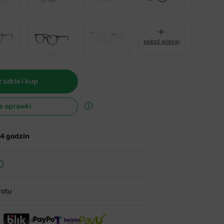
pokaż więcej
 szkła i kup
e oprawki
24 godzin
rotu