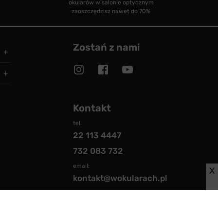
okularów w salonie optycznym
zaoszczędzisz nawet do 70%
Zostań z nami
Kontakt
tel.
22 113 4447
732 083 732
email:
X
kontakt@wokularach.pl