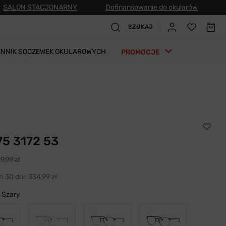
SALON STACJONARNY
Dofinansowanie do okularów
SZUKAJ
ENNIK SOCZEWEK OKULAROWYCH
PROMOCJE
5 3172 53
9,99 zł
h 30 dni:
334,99 zł
 Szary