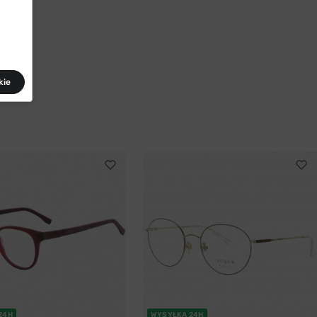
kie
24H
WYSYŁKA 24H