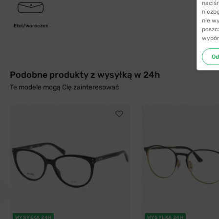
naciś
niezb
nie w
Etui/woreczek
poszc
wybór
Od
Podobne produkty z wysyłką w 24h
Te modele mogą Cię zainteresować
WYSYŁKA 24H
WYSYŁKA 24H