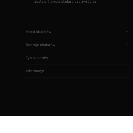
zostawić swoje okulary czy zwrócisz
Marki okularów
Rodzaje okularów
Typ okularów
Informacje