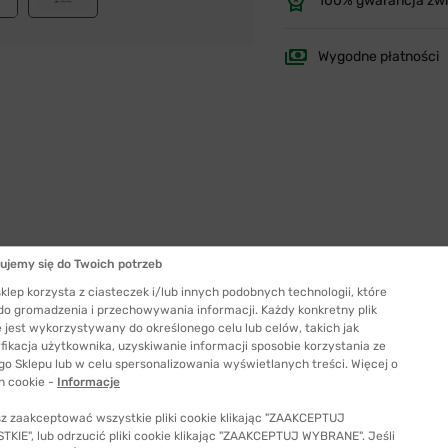
100% gwarancja zw
Wygodne płatności
ujemy się do Twoich potrzeb
klep korzysta z ciasteczek i/lub innych podobnych technologii, które
Szerokość szkła
 do gromadzenia i przechowywania informacji. Każdy konkretny plik
53 mm
 jest wykorzystywany do określonego celu lub celów, takich jak
fikacja użytkownika, uzyskiwanie informacji sposobie korzystania ze
ć odpowiedni rozmiar
go Sklepu lub w celu spersonalizowania wyświetlanych treści. Więcej o
h cookie -
Informacje
z zaakceptować wszystkie pliki cookie klikając "ZAAKCEPTUJ
KIE", lub odrzucić pliki cookie klikając "ZAAKCEPTUJ WYBRANE". Jeśli