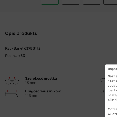
Opis produktu
Ray-Ban® 6375 3172
Rozmiar: 53
Dopas
Nasz s
Szerokość mostka
służą
18 mm
cookie
identy
Długość zauszników
Jak wybra
145 mm
nasze
plikac
Możes
WSZYST