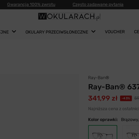
Gwarancja 100% zwrotu
Często zadawane pytania
VOUCHER
C
YJNE
OKULARY PRZECIWSŁONECZNE
Ray-Ban®
Ray-Ban® 637
341,99 zł
59
-43%
Najniższa cena z ostatnic
Kolor oprawki:
Brązowy,