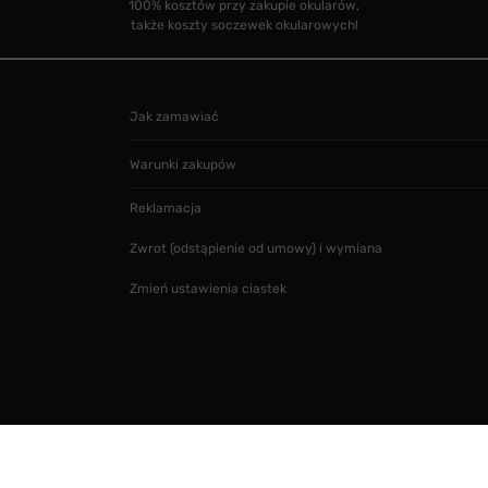
100% kosztów przy zakupie okularów,
także koszty soczewek okularowych!
Jak zamawiać
Warunki zakupów
Reklamacja
Zwrot (odstąpienie od umowy) i wymiana
Zmień ustawienia ciastek