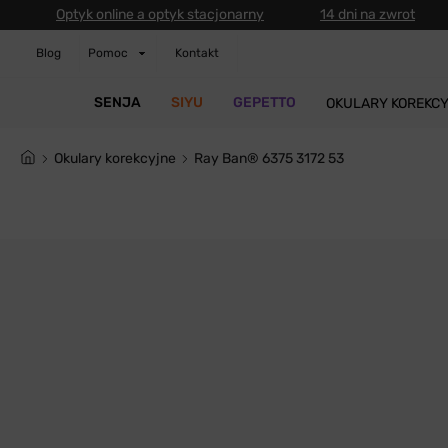
Optyk online a optyk stacjonarny
14 dni na zwrot
Blog
Pomoc
Kontakt
SENJA
SIYU
GEPETTO
OKULARY KOREKC
Okulary korekcyjne
Ray Ban® 6375 3172 53