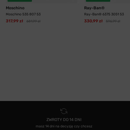
Moschino
Ray-Ban®
Moschino 535 807 53
Ray-Ban® 6375 3051 53
317,99 zł
330,99 zł
681,99 zł
596,99 zł
ZWROTY DO 14 DNI
masz 14 dni na decyzję czy chcesz