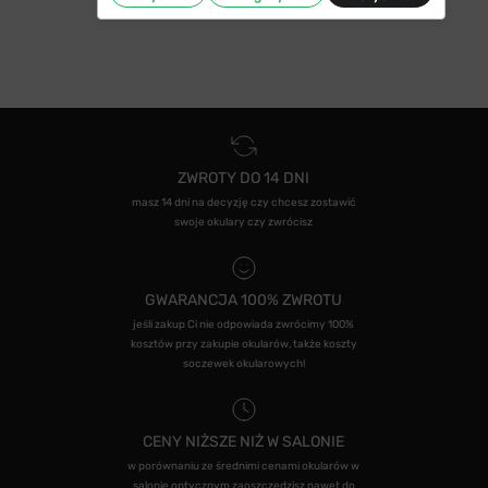
ZWROTY DO 14 DNI
masz 14 dni na decyzję czy chcesz zostawić
swoje okulary czy zwrócisz
GWARANCJA 100% ZWROTU
jeśli zakup Ci nie odpowiada zwrócimy 100%
kosztów przy zakupie okularów, także koszty
soczewek okularowych!
CENY NIŻSZE NIŻ W SALONIE
w porównaniu ze średnimi cenami okularów w
salonie optycznym zaoszczędzisz nawet do