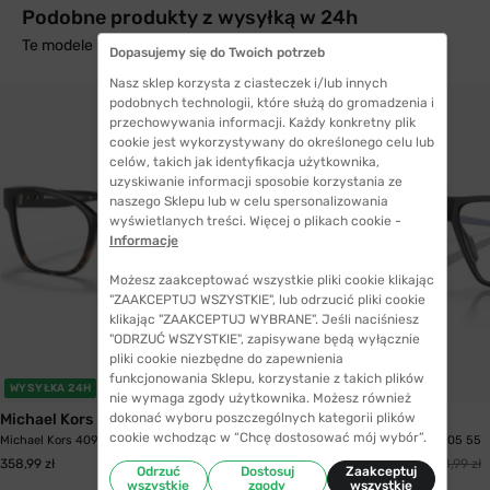
Podobne produkty z wysyłką w 24h
Te modele mogą Cię zainteresować
Dopasujemy się do Twoich potrzeb
Nasz sklep korzysta z ciasteczek i/lub innych
podobnych technologii, które służą do gromadzenia i
przechowywania informacji. Każdy konkretny plik
cookie jest wykorzystywany do określonego celu lub
celów, takich jak identyfikacja użytkownika,
uzyskiwanie informacji sposobie korzystania ze
naszego Sklepu lub w celu spersonalizowania
wyświetlanych treści. Więcej o plikach cookie -
Informacje
Możesz zaakceptować wszystkie pliki cookie klikając
"ZAAKCEPTUJ WSZYSTKIE", lub odrzucić pliki cookie
klikając "ZAAKCEPTUJ WYBRANE". Jeśli naciśniesz
"ODRZUĆ WSZYSTKIE", zapisywane będą wyłącznie
pliki cookie niezbędne do zapewnienia
funkcjonowania Sklepu, korzystanie z takich plików
WYSYŁKA 24H
nie wymaga zgody użytkownika. Możesz również
dokonać wyboru poszczególnych kategorii plików
Michael Kors
Oakley
cookie wchodząc w “Chcę dostosować mój wybór”.
Michael Kors 4094U 3912 53 KARLIE I
Oakley 8052 805205 55
392,99 zł
358,99 zł
448,99 zł
Odrzuć
Dostosuj
Zaakceptuj
wszystkie
zgody
wszystkie