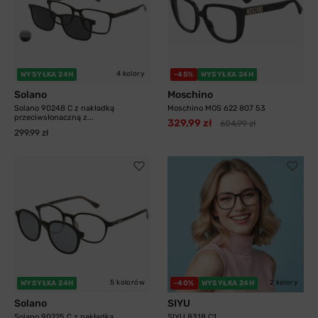
4 kolory
WYSYŁKA 24H
-45%
WYSYŁKA 24H
Solano
Moschino
Solano 90248 C z nakładką
Moschino MOS 622 807 53
przeciwsłonaczną z...
329,99 zł
604,99 zł
299,99 zł
5 kolorów
2 kolory
WYSYŁKA 24H
-40%
WYSYŁKA 24H
Solano
SIYU
Solano 90225 C z nakładką
SIYU 8318 C1