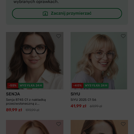
wybranych oprawkach.
Zacznij przymierzać
-55%
WYSYŁKA 24H
-40%
WYSYŁKA 24H
SENJA
SIYU
Senja 8745 C1 z nakładką
SIYU 2025 C1 56
przeciwsłoneczną z...
41,99 zł
69,99 zł
89,99 zł
199,99 zł