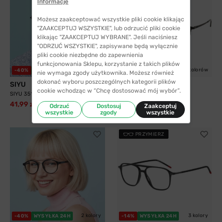
Informacje
Możesz zaakceptować wszystkie pliki cookie klikając
"ZAAKCEPTUJ WSZYSTKIE", lub odrzucić pliki cookie
klikając "ZAAKCEPTUJ WYBRANE". Jeśli naciśniesz
"ODRZUĆ WSZYSTKIE", zapisywane będą wyłącznie
pliki cookie niezbędne do zapewnienia
funkcjonowania Sklepu, korzystanie z takich plików
2 kolory
5 kolorów
-40%
WYSYŁKA 24H
WYSYŁKA 24H
nie wymaga zgody użytkownika. Możesz również
dokonać wyboru poszczególnych kategorii plików
SIYU
Solano
cookie wchodząc w “Chcę dostosować mój wybór”.
SIYU 35117 C9
Solano 10204 B z nakładką
przeciwsłoneczną z...
41,99 zł
69,99 zł
Odrzuć
Dostosuj
Zaakceptuj
299,99 zł
wszystkie
zgody
wszystkie
PRZYMIERZ
2 kolory
3 kolory
-40%
WYSYŁKA 24H
-14%
WYSYŁKA 24H