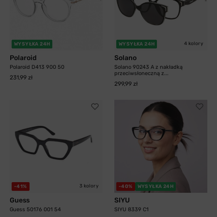
4 kolory
WYSYŁKA 24H
WYSYŁKA 24H
Polaroid
Solano
Polaroid D413 900 50
Solano 90243 A z nakładką
przeciwsłoneczną z...
231,99 zł
299,99 zł
3 kolory
-41%
-40%
WYSYŁKA 24H
Guess
SIYU
Guess 50176 001 54
SIYU 8339 C1