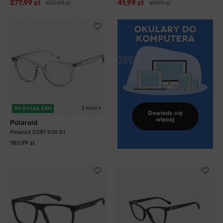
277,99 zł
41,99 zł
470,99 zł
69,99 zł
2 kolory
WYSYŁKA 24H
Dowiedz się
więcej
Polaroid
Polaroid D381 900 51
180,99 zł