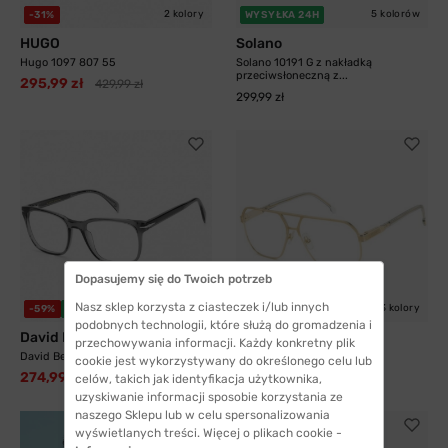
2 kolory
5 kolorów
-31%
WYSYŁKA 24H
HUGO
Solano
Hugo 1097 807 55
Solano 10191 G z nakładką
przeciwsłoneczną z...
295,99 zł
429,99 zł
299,99 zł
Dopasujemy się do Twoich potrzeb
Nasz sklep korzysta z ciasteczek i/lub innych
3 kolory
-59%
WYSYŁKA 24H
-33%
WYSYŁKA 24H
podobnych technologii, które służą do gromadzenia i
David Beckham
Carrera
przechowywania informacji. Każdy konkretny plik
David Beckham 1083 KB7 52
Carrera 1135 J5G 60
cookie jest wykorzystywany do określonego celu lub
274,99 zł
408,99 zł
676,99 zł
609,99 zł
celów, takich jak identyfikacja użytkownika,
uzyskiwanie informacji sposobie korzystania ze
naszego Sklepu lub w celu spersonalizowania
wyświetlanych treści. Więcej o plikach cookie -