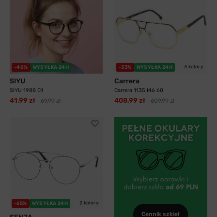
3 kolory
-40%
WYSYŁKA 24H
-33%
WYSYŁKA 24H
SIYU
Carrera
SIYU 1988 C1
Carrera 1135 I46 60
41,99 zł
408,99 zł
69,99 zł
609,99 zł
2 kolory
-65%
WYSYŁKA 24H
Cennik szkieł