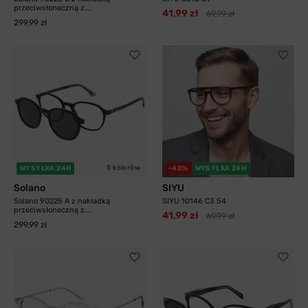
przeciwsłoneczną z...
41,99 zł
69,99 zł
299,99 zł
5 kolorów
WYSYŁKA 24H
-40%
WYSYŁKA 24H
Solano
SIYU
Solano 90225 A z nakładką
SIYU 10146 C3 54
przeciwsłoneczną z...
41,99 zł
69,99 zł
299,99 zł