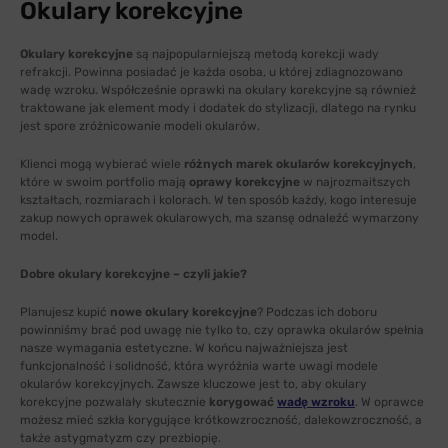
Okulary korekcyjne
Okulary korekcyjne
są najpopularniejszą metodą korekcji wady
refrakcji. Powinna posiadać je każda osoba, u której zdiagnozowano
wadę wzroku. Współcześnie oprawki na okulary korekcyjne są również
traktowane jak element mody i dodatek do stylizacji, dlatego na rynku
jest spore zróżnicowanie modeli okularów.
Klienci mogą wybierać wiele
różnych marek okularów korekcyjnych
,
które w swoim portfolio mają
oprawy korekcyjne
w najrozmaitszych
kształtach, rozmiarach i kolorach. W ten sposób każdy, kogo interesuje
zakup nowych oprawek okularowych, ma szansę odnaleźć wymarzony
model.
Dobre okulary korekcyjne – czyli jakie?
Planujesz kupić
nowe okulary korekcyjne
? Podczas ich doboru
powinniśmy brać pod uwagę nie tylko to, czy oprawka okularów spełnia
nasze wymagania estetyczne. W końcu najważniejsza jest
funkcjonalność i solidność, która wyróżnia warte uwagi modele
okularów korekcyjnych. Zawsze kluczowe jest to, aby okulary
korekcyjne pozwalały skutecznie
korygować
wadę wzroku
. W oprawce
możesz mieć szkła korygujące krótkowzroczność, dalekowzroczność, a
także astygmatyzm czy prezbiopię.