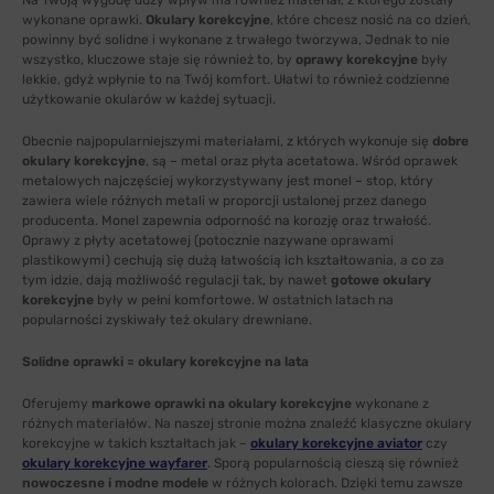
Na Twoją wygodę duży wpływ ma również materiał, z którego zostały
wykonane oprawki.
Okulary korekcyjne
, które chcesz nosić na co dzień,
powinny być solidne i wykonane z trwałego tworzywa, Jednak to nie
wszystko, kluczowe staje się również to, by
oprawy korekcyjne
były
lekkie, gdyż wpłynie to na Twój komfort. Ułatwi to również codzienne
użytkowanie okularów w każdej sytuacji.
Obecnie najpopularniejszymi materiałami, z których wykonuje się
dobre
okulary korekcyjne
, są – metal oraz płyta acetatowa. Wśród oprawek
metalowych najczęściej wykorzystywany jest monel – stop, który
zawiera wiele różnych metali w proporcji ustalonej przez danego
producenta. Monel zapewnia odporność na korozję oraz trwałość.
Oprawy z płyty acetatowej (potocznie nazywane oprawami
plastikowymi) cechują się dużą łatwością ich kształtowania, a co za
tym idzie, dają możliwość regulacji tak, by nawet
gotowe okulary
korekcyjne
były w pełni komfortowe. W ostatnich latach na
popularności zyskiwały też okulary drewniane.
Solidne oprawki = okulary korekcyjne na lata
Oferujemy
markowe oprawki na okulary korekcyjne
wykonane z
różnych materiałów. Na naszej stronie można znaleźć klasyczne okulary
korekcyjne w takich kształtach jak –
okulary korekcyjne aviator
czy
okulary korekcyjne wayfarer
. Sporą popularnością cieszą się również
nowoczesne i modne modele
w różnych kolorach. Dzięki temu zawsze