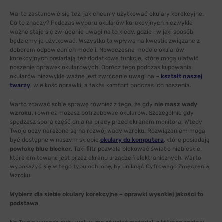
Warto zastanowić się też, jak chcemy użytkować okulary korekcyjne.
Co to znaczy? Podczas wyboru okularów korekcyjnych niezwykle
ważne staje się zwrócenie uwagi na to kiedy, gdzie i w jaki sposób
będziemy je użytkować. Wszystko to wpływa na kwestie związane z
doborem odpowiednich modeli. Nowoczesne modele okularów
korekcyjnych posiadają też dodatkowe funkcje, które mogą ułatwić
noszenie oprawek okularowych. Oprócz tego podczas kupowania
okularów niezwykle ważne jest zwrócenie uwagi na –
kształt naszej
twarzy
, wielkość oprawki, a także komfort podczas ich noszenia.
Warto zdawać sobie sprawę również z tego, że gdy
nie masz wady
wzroku
, również możesz potrzebować okularów. Szczególnie gdy
spędzasz sporą część dnia na pracy przed ekranem monitora. Wtedy
Twoje oczy narażone są na rozwój wady wzroku. Rozwiązaniem mogą
być dostępne w naszym sklepie
okulary do komputera
, które posiadają
powłokę blue blocker
. Taki filtr pozwala blokować światło niebieskie,
które emitowane jest przez ekranu urządzeń elektronicznych. Warto
wyposażyć się w tego typu ochronę, by uniknąć Cyfrowego Zmęczenia
Wzroku.
Wybierz dla siebie okulary korekcyjne – oprawki wysokiej jakości to
podstawa