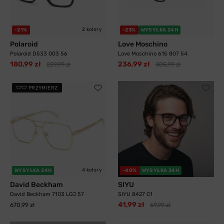
2 kolory
-21%
-23%
WYSYŁKA 24H
Polaroid
Love Moschino
Polaroid D533 003 56
Love Moschino 615 807 54
180,99 zł
236,99 zł
229,99 zł
305,99 zł
PRZYMIERZ
4 kolory
WYSYŁKA 24H
-40%
WYSYŁKA 24H
David Beckham
SIYU
David Beckham 7103 LOJ 57
SIYU 8427 C1
41,99 zł
670,99 zł
69,99 zł