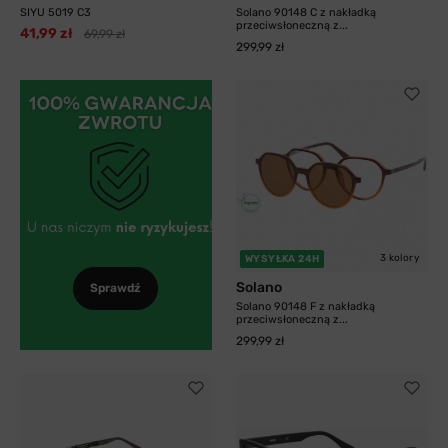
SIYU 5019 C3
Solano 90148 C z nakładką
przeciwsłoneczną z...
41,99 zł
69,99 zł
299,99 zł
3 kolory
WYSYŁKA 24H
Solano
Sprawdź
Solano 90148 F z nakładką
przeciwsłoneczną z...
299,99 zł