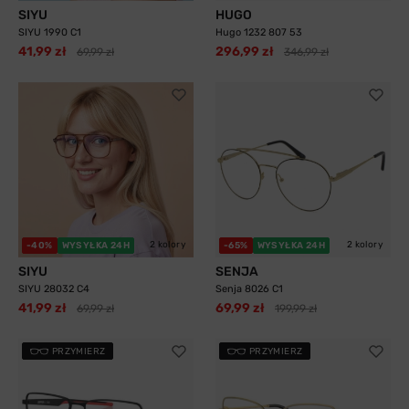
SIYU
HUGO
SIYU 1990 C1
Hugo 1232 807 53
41,99 zł
296,99 zł
69,99 zł
346,99 zł
2 kolory
2 kolory
-40%
WYSYŁKA 24H
-65%
WYSYŁKA 24H
SIYU
SENJA
SIYU 28032 C4
Senja 8026 C1
41,99 zł
69,99 zł
69,99 zł
199,99 zł
PRZYMIERZ
PRZYMIERZ