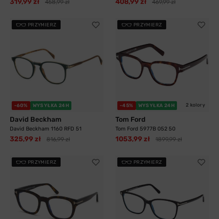
319,99 zł
408,99 zł
458,99 zł
469,99 zł
PRZYMIERZ
PRZYMIERZ
2 kolory
-60%
WYSYŁKA 24H
-45%
WYSYŁKA 24H
David Beckham
Tom Ford
David Beckham 1160 RFD 51
Tom Ford 5977B 052 50
325,99 zł
1053,99 zł
816,99 zł
1899,99 zł
PRZYMIERZ
PRZYMIERZ