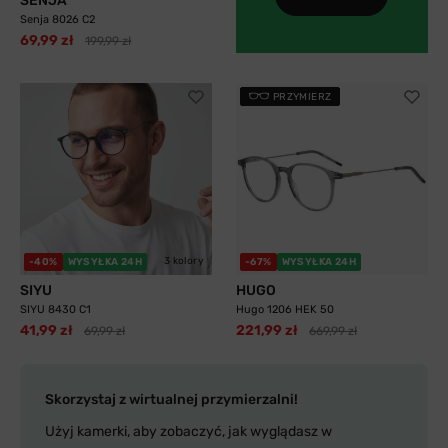
SENJA
Senja 8026 C2
69,99 zł
199,99 zł
PRZYMIERZ
3 kolory
-40%
WYSYŁKA 24H
-67%
WYSYŁKA 24H
SIYU
HUGO
SIYU 8430 C1
Hugo 1206 HEK 50
41,99 zł
221,99 zł
69,99 zł
669,99 zł
Skorzystaj z wirtualnej przymierzalni!
Użyj kamerki, aby zobaczyć, jak wyglądasz w