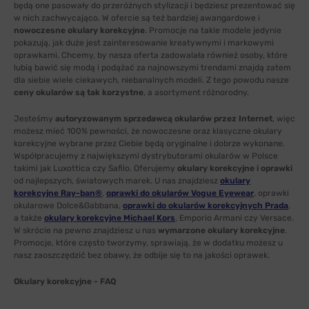
będą one pasowały do przeróżnych stylizacji i będziesz prezentować się
w nich zachwycająco. W ofercie są też bardziej awangardowe i
nowoczesne okulary korekcyjne
. Promocje na takie modele jedynie
pokazują, jak duże jest zainteresowanie kreatywnymi i markowymi
oprawkami. Chcemy, by nasza oferta zadowalała również osoby, które
lubią bawić się modą i podążać za najnowszymi trendami znajdą zatem
dla siebie wiele ciekawych, niebanalnych modeli. Z tego powodu nasze
ceny okularów są tak korzystne
, a asortyment różnorodny.
Jesteśmy
autoryzowanym sprzedawcą okularów przez Internet
, więc
możesz mieć 100% pewności, że nowoczesne oraz klasyczne okulary
korekcyjne wybrane przez Ciebie będą oryginalne i dobrze wykonane.
Współpracujemy z największymi dystrybutorami okularów w Polsce
takimi jak Luxottica czy Safilo. Oferujemy
okulary korekcyjne i oprawki
od najlepszych, światowych marek. U nas znajdziesz
okulary
korekcyjne Ray-ban®
,
oprawki do okularów Vogue Eyewear
, oprawki
okularowe Dolce&Gabbana,
oprawki do okularów korekcyjnych Prada
,
a także
okulary korekcyjne Michael Kors
, Emporio Armani czy Versace.
W skrócie na pewno znajdziesz u nas
wymarzone okulary korekcyjne
.
Promocje, które często tworzymy, sprawiają, że w dodatku możesz u
nasz zaoszczędzić bez obawy, że odbije się to na jakości oprawek.
Okulary korekcyjne - FAQ