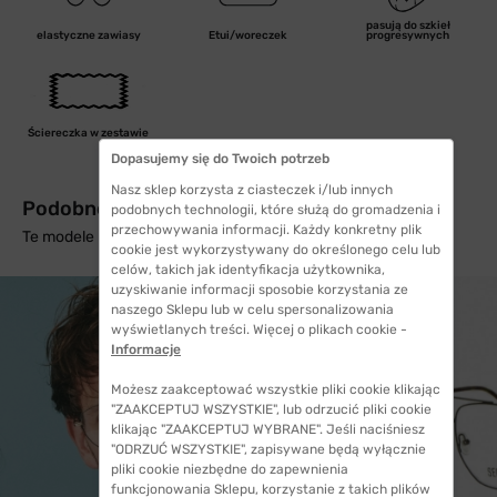
pasują do szkieł
elastyczne zawiasy
Etui/woreczek
progresywnych
Ściereczka w zestawie
Dopasujemy się do Twoich potrzeb
Nasz sklep korzysta z ciasteczek i/lub innych
Podobne produkty z wysyłką w 24h
podobnych technologii, które służą do gromadzenia i
przechowywania informacji. Każdy konkretny plik
Te modele mogą Cię zainteresować
cookie jest wykorzystywany do określonego celu lub
celów, takich jak identyfikacja użytkownika,
uzyskiwanie informacji sposobie korzystania ze
naszego Sklepu lub w celu spersonalizowania
wyświetlanych treści. Więcej o plikach cookie -
Informacje
Możesz zaakceptować wszystkie pliki cookie klikając
"ZAAKCEPTUJ WSZYSTKIE", lub odrzucić pliki cookie
klikając "ZAAKCEPTUJ WYBRANE". Jeśli naciśniesz
"ODRZUĆ WSZYSTKIE", zapisywane będą wyłącznie
pliki cookie niezbędne do zapewnienia
funkcjonowania Sklepu, korzystanie z takich plików