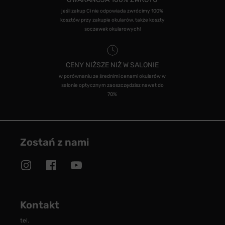
jeśli zakup Ci nie odpowiada zwrócimy 100%
kosztów przy zakupie okularów, także koszty
soczewek okularowych!
CENY NIŻSZE NIŻ W SALONIE
w porównaniu ze średnimi cenami okularów w
salonie optycznym zaoszczędzisz nawet do
70%
Zostań z nami
Kontakt
tel.