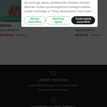
nie wymaga zgody użytkownika. Możesz również
dokonać wyboru poszczególnych kategorii plików
cookie wchodząc w “Chcę dostosować mój wybór”.
Odrzuć
Dostosuj
Zaakceptuj
WYSYŁKA 24H
wszystkie
zgody
wszystkie
SENJA
SENJA
Senja 23081 C1
Senja 23081 C4
89,99 zł
89,99 zł
199,99 zł
199,99 zł
ZWROTY DO 14 DNI
masz 14 dni na decyzję czy chcesz zostawić
swoje okulary czy zwrócisz
GWARANCJA 100% ZWROTU