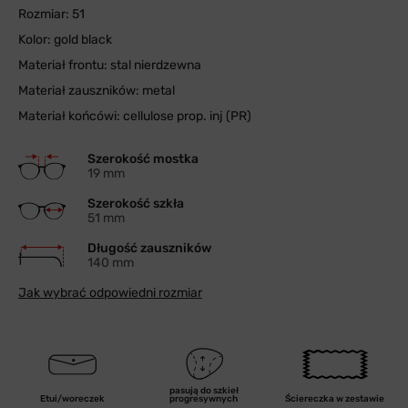
Rozmiar: 51
Kolor: gold black
Materiał frontu: stal nierdzewna
Materiał zauszników: metal
Materiał końcówi: cellulose prop. inj (PR)
Szerokość mostka
19 mm
Szerokość szkła
51 mm
Długość zauszników
140 mm
Jak wybrać odpowiedni rozmiar
pasują do szkieł
Etui/woreczek
progresywnych
Ściereczka w zestawie