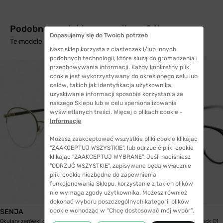
Podobne produkty z wysyłką w 24h
Dopasujemy się do Twoich potrzeb
Te modele mogą Cię zainteresować
Nasz sklep korzysta z ciasteczek i/lub innych
podobnych technologii, które służą do gromadzenia i
przechowywania informacji. Każdy konkretny plik
cookie jest wykorzystywany do określonego celu lub
celów, takich jak identyfikacja użytkownika,
uzyskiwanie informacji sposobie korzystania ze
naszego Sklepu lub w celu spersonalizowania
wyświetlanych treści. Więcej o plikach cookie -
Informacje
Możesz zaakceptować wszystkie pliki cookie klikając
"ZAAKCEPTUJ WSZYSTKIE", lub odrzucić pliki cookie
klikając "ZAAKCEPTUJ WYBRANE". Jeśli naciśniesz
"ODRZUĆ WSZYSTKIE", zapisywane będą wyłącznie
pliki cookie niezbędne do zapewnienia
funkcjonowania Sklepu, korzystanie z takich plików
nie wymaga zgody użytkownika. Możesz również
dokonać wyboru poszczególnych kategorii plików
cookie wchodząc w “Chcę dostosować mój wybór”.
SENJA
Gepetto
Okulary zerówki do komputera z powłoką BLUE...
Gepetto Komoe Black C1