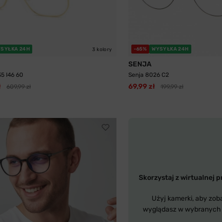
SYŁKA 24H
-65%
WYSYŁKA 24H
3 kolory
SENJA
35 I46 60
Senja 8026 C2
ł
69,99 zł
609,99 zł
199,99 zł
Skorzystaj z wirtualnej p
Użyj kamerki, aby zob
wyglądasz w wybranych