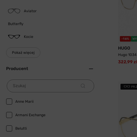
Aviator
Butterfly
Kocie
-16%
WY
HUGO
Pokaż więcej
Hugo 1034
322,99 z
Producent
Szukaj
PR
Anne Marii
Armani Exchange
Belutti