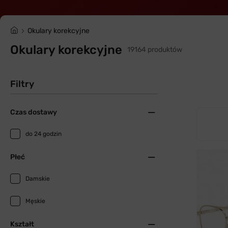
Okulary korekcyjne
Okulary korekcyjne
19164 produktów
Filtry
Czas dostawy
do 24 godzin
Płeć
Damskie
Męskie
Kształt