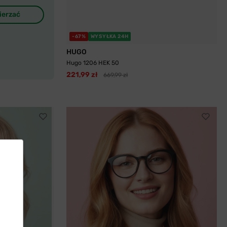
ierzać
-67%
WYSYŁKA 24H
HUGO
Hugo 1206 HEK 50
221,99 zł
669,99 zł