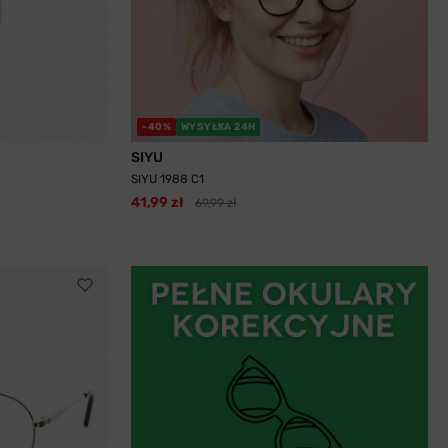
-40%
WYSYŁKA 24H
SIYU
SIYU 1988 C1
41,99 zł
69,99 zł