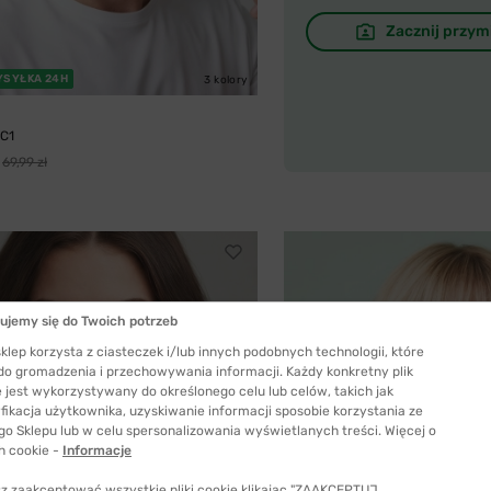
Zacznij przym
YSYŁKA 24H
3 kolory
 C1
69,99 zł
ujemy się do Twoich potrzeb
klep korzysta z ciasteczek i/lub innych podobnych technologii, które
 do gromadzenia i przechowywania informacji. Każdy konkretny plik
 jest wykorzystywany do określonego celu lub celów, takich jak
fikacja użytkownika, uzyskiwanie informacji sposobie korzystania ze
go Sklepu lub w celu spersonalizowania wyświetlanych treści. Więcej o
h cookie -
Informacje
z zaakceptować wszystkie pliki cookie klikając "ZAAKCEPTUJ