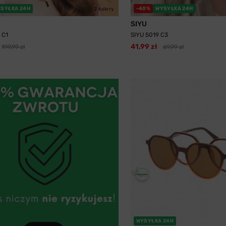
SYŁKA 24H
-40%
WYSYŁKA 24H
2 kolory
SIYU
 C1
SIYU 5019 C3
41,99 zł
199,99 zł
69,99 zł
WYSYŁKA 24H