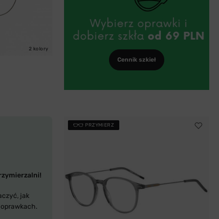
2 kolory
Cennik szkieł
PRZYMIERZ
rzymierzalni!
aczyć, jak
 oprawkach.