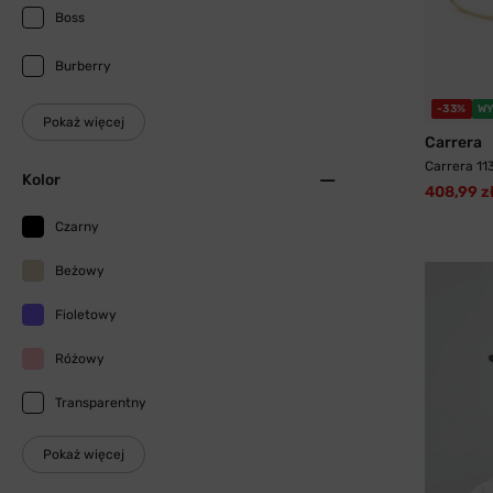
Boss
Burberry
-33%
WY
Pokaż więcej
Carrera
Carrera 11
Kolor
408,99 z
Czarny
Beżowy
Fioletowy
Różowy
Transparentny
Pokaż więcej