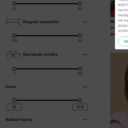
WSZYST
32
80
naciś
-55%
WY
niezb
nie w
SENJA
Długość zausznika
poszc
Senja 8745
wybór
89,99 zł
100
161
Od
Szerokość mostka
9
150
Cena
Rodzaj twarzy