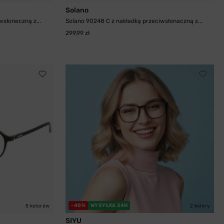
Solano
wsłoneczną z...
Solano 90248 C z nakładką przeciwsłonaczną z...
299,99 zł
-40%
WYSYŁKA 24H
5 kolorów
2 kolory
SIYU