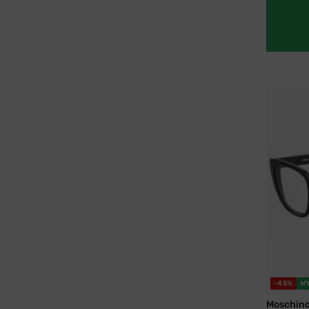
-45%
W
Moschin