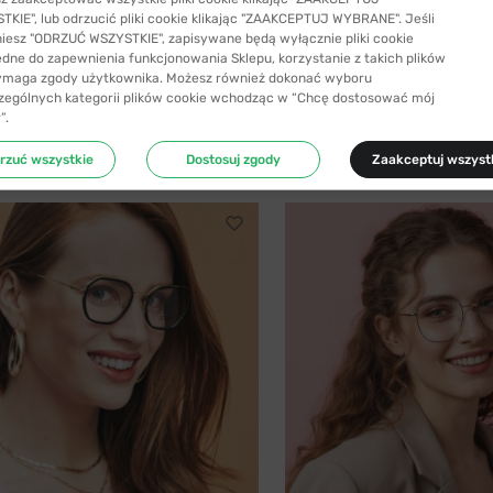
KIE", lub odrzucić pliki cookie klikając "ZAAKCEPTUJ WYBRANE". Jeśli
niesz "ODRZUĆ WSZYSTKIE", zapisywane będą wyłącznie pliki cookie
SYŁKA 24H
-40%
WYSYŁKA 24H
ędne do zapewnienia funkcjonowania Sklepu, korzystanie z takich plików
ymaga zgody użytkownika. Możesz również dokonać wyboru
SIYU
zególnych kategorii plików cookie wchodząc w “Chcę dostosować mój
 C1 z nakładką przeciwsłoneczną z...
SIYU 2025 C1 56
”.
41,99 zł
199,99 zł
69,99 zł
rzuć wszystkie
Dostosuj zgody
Zaakceptuj wszyst