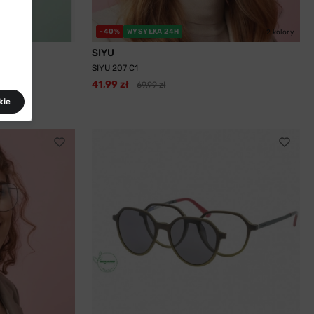
-40%
WYSYŁKA 24H
2 kolory
SIYU
SIYU 207 C1
41,99 zł
69,99 zł
kie