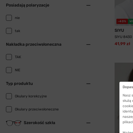
Posiadają polaryzacje
nie
-40%
W
SIYU
tak
SIYU 8430
41,99 zł
Nakładka przeciwsłoneczna
TAK
NIE
Typ produktu
Dopas
Nasz s
Okulary korekcyjne
służą
cookie
Okulary przeciwsłoneczne
identy
nasze
plikac
Szerokość szkła
Możes