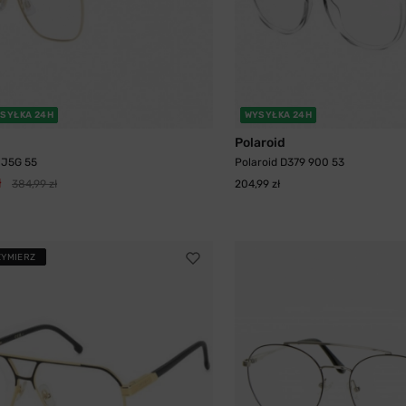
SYŁKA 24H
WYSYŁKA 24H
Polaroid
 J5G 55
Polaroid D379 900 53
ł
384,99 zł
204,99 zł
ZYMIERZ