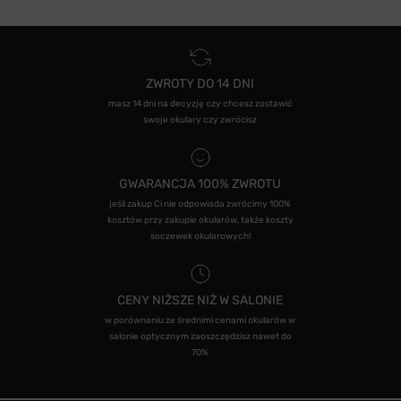
ZWROTY DO 14 DNI
masz 14 dni na decyzję czy chcesz zostawić
swoje okulary czy zwrócisz
GWARANCJA 100% ZWROTU
jeśli zakup Ci nie odpowiada zwrócimy 100%
kosztów przy zakupie okularów, także koszty
soczewek okularowych!
CENY NIŻSZE NIŻ W SALONIE
w porównaniu ze średnimi cenami okularów w
salonie optycznym zaoszczędzisz nawet do
70%