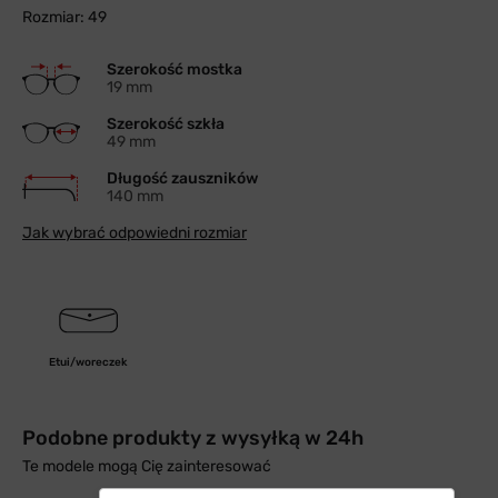
Rozmiar: 49
Szerokość mostka
19 mm
Szerokość szkła
49 mm
Długość zauszników
140 mm
Jak wybrać odpowiedni rozmiar
Etui/woreczek
Podobne produkty z wysyłką w 24h
Te modele mogą Cię zainteresować