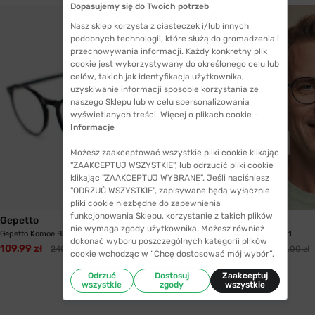
Dopasujemy się do Twoich potrzeb
Nasz sklep korzysta z ciasteczek i/lub innych
podobnych technologii, które służą do gromadzenia i
przechowywania informacji. Każdy konkretny plik
cookie jest wykorzystywany do określonego celu lub
celów, takich jak identyfikacja użytkownika,
uzyskiwanie informacji sposobie korzystania ze
naszego Sklepu lub w celu spersonalizowania
wyświetlanych treści. Więcej o plikach cookie -
Informacje
Możesz zaakceptować wszystkie pliki cookie klikając
"ZAAKCEPTUJ WSZYSTKIE", lub odrzucić pliki cookie
klikając "ZAAKCEPTUJ WYBRANE". Jeśli naciśniesz
"ODRZUĆ WSZYSTKIE", zapisywane będą wyłącznie
pliki cookie niezbędne do zapewnienia
funkcjonowania Sklepu, korzystanie z takich plików
Gepetto
Gepetto
nie wymaga zgody użytkownika. Możesz również
Gepetto Komoe Black C1
Gepetto Parana I C1
dokonać wyboru poszczególnych kategorii plików
109,99 zł
109,99 zł
240,00 zł
240,00 zł
cookie wchodząc w “Chcę dostosować mój wybór”.
Odrzuć
Dostosuj
Zaakceptuj
wszystkie
zgody
wszystkie