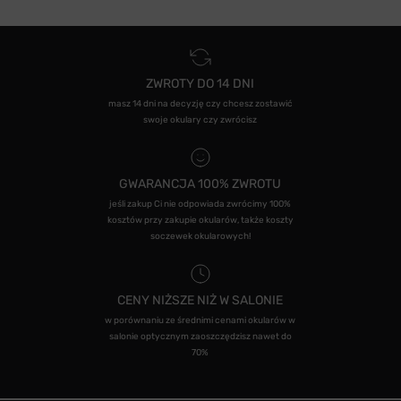
ZWROTY DO 14 DNI
masz 14 dni na decyzję czy chcesz zostawić
swoje okulary czy zwrócisz
GWARANCJA 100% ZWROTU
jeśli zakup Ci nie odpowiada zwrócimy 100%
kosztów przy zakupie okularów, także koszty
soczewek okularowych!
CENY NIŻSZE NIŻ W SALONIE
w porównaniu ze średnimi cenami okularów w
salonie optycznym zaoszczędzisz nawet do
70%