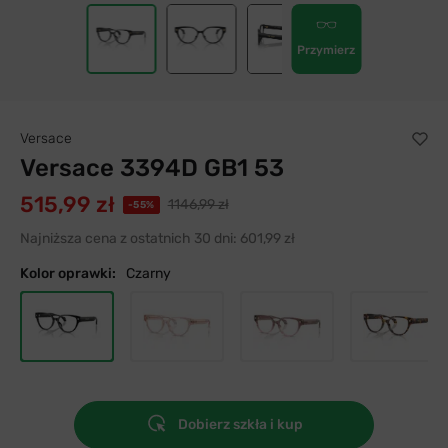
Przymierz
Versace
Versace 3394D GB1 53
515,99 zł
1146,99 zł
-55%
Najniższa cena z ostatnich 30 dni:
601,99 zł
Kolor oprawki:
Czarny
Dobierz szkła i kup