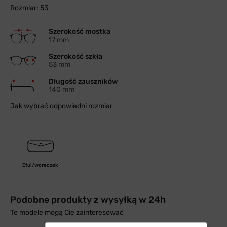
Rozmiar: 53
Szerokość mostka
17 mm
Szerokość szkła
53 mm
Długość zauszników
140 mm
Jak wybrać odpowiedni rozmiar
Etui/woreczek
Podobne produkty z wysyłką w 24h
Te modele mogą Cię zainteresować