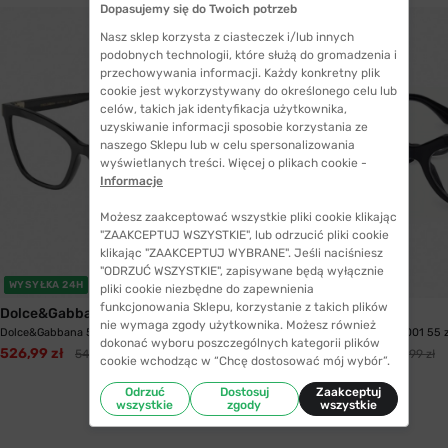
Dopasujemy się do Twoich potrzeb
Nasz sklep korzysta z ciasteczek i/lub innych
podobnych technologii, które służą do gromadzenia i
przechowywania informacji. Każdy konkretny plik
cookie jest wykorzystywany do określonego celu lub
celów, takich jak identyfikacja użytkownika,
uzyskiwanie informacji sposobie korzystania ze
naszego Sklepu lub w celu spersonalizowania
wyświetlanych treści. Więcej o plikach cookie -
Informacje
Możesz zaakceptować wszystkie pliki cookie klikając
"ZAAKCEPTUJ WSZYSTKIE", lub odrzucić pliki cookie
klikając "ZAAKCEPTUJ WYBRANE". Jeśli naciśniesz
"ODRZUĆ WSZYSTKIE", zapisywane będą wyłącznie
WYSYŁKA 24H
WYSYŁKA 24H
pliki cookie niezbędne do zapewnienia
funkcjonowania Sklepu, korzystanie z takich plików
Dolce&Gabbana
Guess
nie wymaga zgody użytkownika. Możesz również
Dolce&Gabbana 5076 501 55
Guess GU 2853 V001 55 
dokonać wyboru poszczególnych kategorii plików
526,99 zł
257,99 zł
548,99 zł
627,99 zł
cookie wchodząc w “Chcę dostosować mój wybór”.
Odrzuć
Dostosuj
Zaakceptuj
wszystkie
zgody
wszystkie