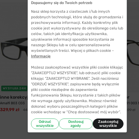
Dopasujemy się do Twoich potrzeb
Nasz sklep korzysta z ciasteczek i/lub innych
podobnych technologii, które służą do gromadzenia i
przechowywania informacji. Każdy konkretny plik
cookie jest wykorzystywany do określonego celu lub
celów, takich jak identyfikacja użytkownika,
uzyskiwanie informacji sposobie korzystania ze
naszego Sklepu lub w celu spersonalizowania
wyświetlanych treści. Więcej o plikach cookie -
Informacje
Możesz zaakceptować wszystkie pliki cookie klikając
"ZAAKCEPTUJ WSZYSTKIE", lub odrzucić pliki cookie
klikając "ZAAKCEPTUJ WYBRANE". Jeśli naciśniesz
"ODRZUĆ WSZYSTKIE", zapisywane będą wyłącznie
WYSYŁKA 24H
WYSYŁKA 24H
pliki cookie niezbędne do zapewnienia
funkcjonowania Sklepu, korzystanie z takich plików
inne korekcyjne
Tommy Hilfiger
nie wymaga zgody użytkownika. Możesz również
Amalfi B03 C03
Tommy Hilfiger 1731 003 
dokonać wyboru poszczególnych kategorii plików
329,99 zł
308,99 zł
443,99 zł
477,99 zł
cookie wchodząc w “Chcę dostosować mój wybór”.
Odrzuć
Dostosuj
Zaakceptuj
wszystkie
zgody
wszystkie