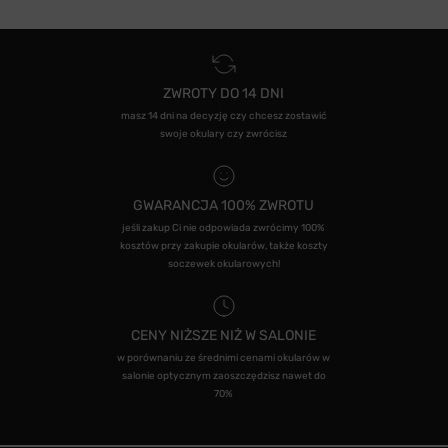
ZWROTY DO 14 DNI
masz 14 dni na decyzję czy chcesz zostawić
swoje okulary czy zwrócisz
GWARANCJA 100% ZWROTU
jeśli zakup Ci nie odpowiada zwrócimy 100%
kosztów przy zakupie okularów, także koszty
soczewek okularowych!
CENY NIŻSZE NIŻ W SALONIE
w porównaniu ze średnimi cenami okularów w
salonie optycznym zaoszczędzisz nawet do
70%