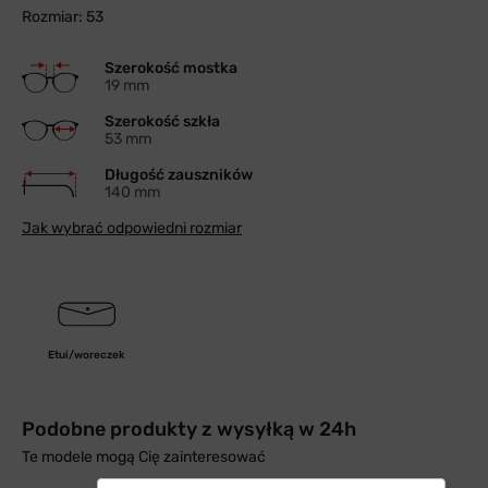
Rozmiar: 53
Szerokość mostka
19 mm
Szerokość szkła
53 mm
Długość zauszników
140 mm
Jak wybrać odpowiedni rozmiar
Etui/woreczek
Podobne produkty z wysyłką w 24h
Te modele mogą Cię zainteresować