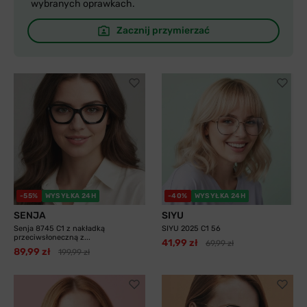
wybranych oprawkach.
Zacznij przymierzać
-55%
WYSYŁKA 24H
-40%
WYSYŁKA 24H
SENJA
SIYU
Senja 8745 C1 z nakładką
SIYU 2025 C1 56
przeciwsłoneczną z...
41,99 zł
69,99 zł
89,99 zł
199,99 zł