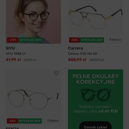
3 kolory
-40%
WYSYŁKA 24H
-33%
WYSYŁKA 24H
SIYU
Carrera
SIYU 1988 C1
Carrera 1135 I46 60
41,99 zł
408,99 zł
69,99 zł
609,99 zł
2 kolory
-65%
WYSYŁKA 24H
Cennik szkieł