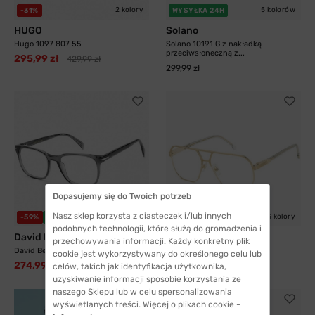
2 kolory
5 kolorów
-31%
WYSYŁKA 24H
HUGO
Solano
Hugo 1097 807 55
Solano 10191 G z nakładką
przeciwsłoneczną z...
295,99 zł
429,99 zł
299,99 zł
Dopasujemy się do Twoich potrzeb
Nasz sklep korzysta z ciasteczek i/lub innych
3 kolory
-59%
WYSYŁKA 24H
-30%
WYSYŁKA 24H
podobnych technologii, które służą do gromadzenia i
David Beckham
Carrera
przechowywania informacji. Każdy konkretny plik
David Beckham 1083 KB7 52
Carrera 1135 J5G 60
cookie jest wykorzystywany do określonego celu lub
274,99 zł
429,99 zł
676,99 zł
609,99 zł
celów, takich jak identyfikacja użytkownika,
uzyskiwanie informacji sposobie korzystania ze
naszego Sklepu lub w celu spersonalizowania
wyświetlanych treści. Więcej o plikach cookie -