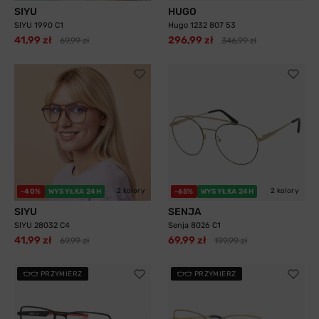
SIYU
HUGO
SIYU 1990 C1
Hugo 1232 807 53
41,99 zł
296,99 zł
69,99 zł
346,99 zł
2 kolory
2 kolory
-40%
WYSYŁKA 24H
-65%
WYSYŁKA 24H
SIYU
SENJA
SIYU 28032 C4
Senja 8026 C1
41,99 zł
69,99 zł
69,99 zł
199,99 zł
PRZYMIERZ
PRZYMIERZ