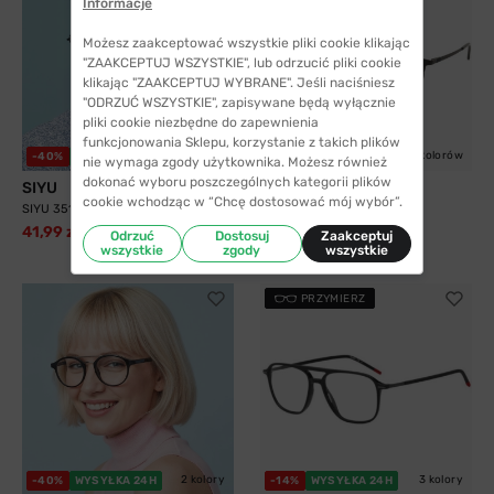
Informacje
Możesz zaakceptować wszystkie pliki cookie klikając
"ZAAKCEPTUJ WSZYSTKIE", lub odrzucić pliki cookie
klikając "ZAAKCEPTUJ WYBRANE". Jeśli naciśniesz
"ODRZUĆ WSZYSTKIE", zapisywane będą wyłącznie
pliki cookie niezbędne do zapewnienia
funkcjonowania Sklepu, korzystanie z takich plików
2 kolory
5 kolorów
-40%
WYSYŁKA 24H
WYSYŁKA 24H
nie wymaga zgody użytkownika. Możesz również
dokonać wyboru poszczególnych kategorii plików
SIYU
Solano
cookie wchodząc w “Chcę dostosować mój wybór”.
SIYU 35117 C9
Solano 10204 B z nakładką
przeciwsłoneczną z...
41,99 zł
69,99 zł
Odrzuć
Dostosuj
Zaakceptuj
299,99 zł
wszystkie
zgody
wszystkie
PRZYMIERZ
2 kolory
3 kolory
-40%
WYSYŁKA 24H
-14%
WYSYŁKA 24H