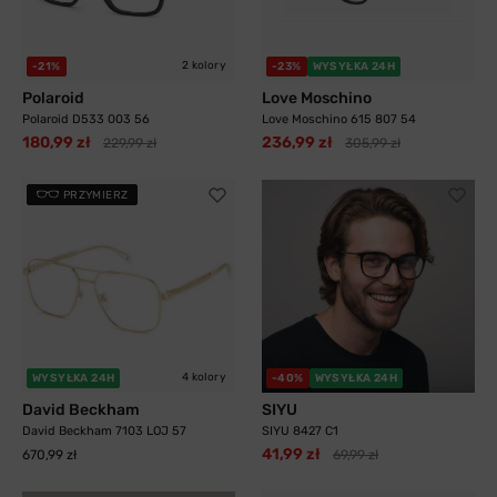
2 kolory
-21%
-23%
WYSYŁKA 24H
Polaroid
Love Moschino
Polaroid D533 003 56
Love Moschino 615 807 54
180,99 zł
236,99 zł
229,99 zł
305,99 zł
PRZYMIERZ
4 kolory
WYSYŁKA 24H
-40%
WYSYŁKA 24H
David Beckham
SIYU
David Beckham 7103 LOJ 57
SIYU 8427 C1
41,99 zł
670,99 zł
69,99 zł