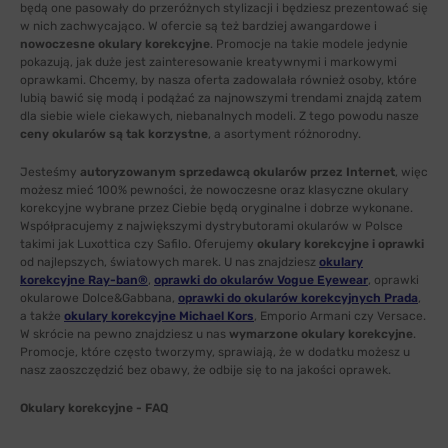
będą one pasowały do przeróżnych stylizacji i będziesz prezentować się
w nich zachwycająco. W ofercie są też bardziej awangardowe i
nowoczesne okulary korekcyjne
. Promocje na takie modele jedynie
pokazują, jak duże jest zainteresowanie kreatywnymi i markowymi
oprawkami. Chcemy, by nasza oferta zadowalała również osoby, które
lubią bawić się modą i podążać za najnowszymi trendami znajdą zatem
dla siebie wiele ciekawych, niebanalnych modeli. Z tego powodu nasze
ceny okularów są tak korzystne
, a asortyment różnorodny.
Jesteśmy
autoryzowanym sprzedawcą okularów przez Internet
, więc
możesz mieć 100% pewności, że nowoczesne oraz klasyczne okulary
korekcyjne wybrane przez Ciebie będą oryginalne i dobrze wykonane.
Współpracujemy z największymi dystrybutorami okularów w Polsce
takimi jak Luxottica czy Safilo. Oferujemy
okulary korekcyjne i oprawki
od najlepszych, światowych marek. U nas znajdziesz
okulary
korekcyjne Ray-ban®
,
oprawki do okularów Vogue Eyewear
, oprawki
okularowe Dolce&Gabbana,
oprawki do okularów korekcyjnych Prada
,
a także
okulary korekcyjne Michael Kors
, Emporio Armani czy Versace.
W skrócie na pewno znajdziesz u nas
wymarzone okulary korekcyjne
.
Promocje, które często tworzymy, sprawiają, że w dodatku możesz u
nasz zaoszczędzić bez obawy, że odbije się to na jakości oprawek.
Okulary korekcyjne - FAQ