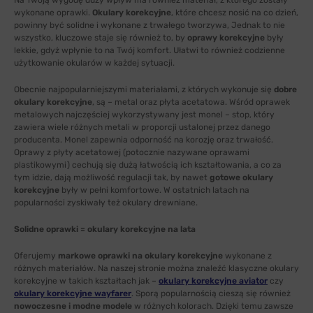
Na Twoją wygodę duży wpływ ma również materiał, z którego zostały
wykonane oprawki.
Okulary korekcyjne
, które chcesz nosić na co dzień,
powinny być solidne i wykonane z trwałego tworzywa, Jednak to nie
wszystko, kluczowe staje się również to, by
oprawy korekcyjne
były
lekkie, gdyż wpłynie to na Twój komfort. Ułatwi to również codzienne
użytkowanie okularów w każdej sytuacji.
Obecnie najpopularniejszymi materiałami, z których wykonuje się
dobre
okulary korekcyjne
, są – metal oraz płyta acetatowa. Wśród oprawek
metalowych najczęściej wykorzystywany jest monel – stop, który
zawiera wiele różnych metali w proporcji ustalonej przez danego
producenta. Monel zapewnia odporność na korozję oraz trwałość.
Oprawy z płyty acetatowej (potocznie nazywane oprawami
plastikowymi) cechują się dużą łatwością ich kształtowania, a co za
tym idzie, dają możliwość regulacji tak, by nawet
gotowe okulary
korekcyjne
były w pełni komfortowe. W ostatnich latach na
popularności zyskiwały też okulary drewniane.
Solidne oprawki = okulary korekcyjne na lata
Oferujemy
markowe oprawki na okulary korekcyjne
wykonane z
różnych materiałów. Na naszej stronie można znaleźć klasyczne okulary
korekcyjne w takich kształtach jak –
okulary korekcyjne aviator
czy
okulary korekcyjne wayfarer
. Sporą popularnością cieszą się również
nowoczesne i modne modele
w różnych kolorach. Dzięki temu zawsze