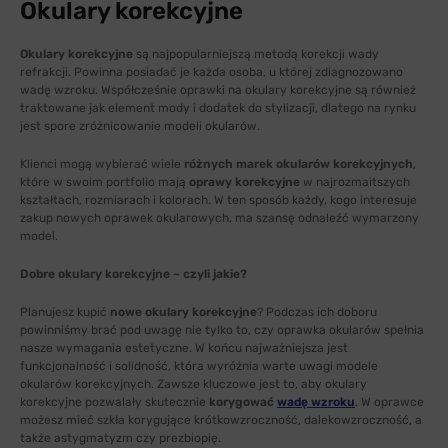
Okulary korekcyjne
Okulary korekcyjne
są najpopularniejszą metodą korekcji wady
refrakcji. Powinna posiadać je każda osoba, u której zdiagnozowano
wadę wzroku. Współcześnie oprawki na okulary korekcyjne są również
traktowane jak element mody i dodatek do stylizacji, dlatego na rynku
jest spore zróżnicowanie modeli okularów.
Klienci mogą wybierać wiele
różnych marek okularów korekcyjnych
,
które w swoim portfolio mają
oprawy korekcyjne
w najrozmaitszych
kształtach, rozmiarach i kolorach. W ten sposób każdy, kogo interesuje
zakup nowych oprawek okularowych, ma szansę odnaleźć wymarzony
model.
Dobre okulary korekcyjne – czyli jakie?
Planujesz kupić
nowe okulary korekcyjne
? Podczas ich doboru
powinniśmy brać pod uwagę nie tylko to, czy oprawka okularów spełnia
nasze wymagania estetyczne. W końcu najważniejsza jest
funkcjonalność i solidność, która wyróżnia warte uwagi modele
okularów korekcyjnych. Zawsze kluczowe jest to, aby okulary
korekcyjne pozwalały skutecznie
korygować
wadę wzroku
. W oprawce
możesz mieć szkła korygujące krótkowzroczność, dalekowzroczność, a
także astygmatyzm czy prezbiopię.