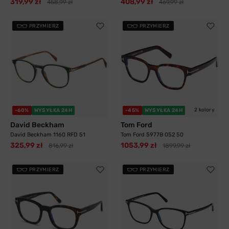
319,99 zł
408,99 zł
458,99 zł
469,99 zł
PRZYMIERZ
PRZYMIERZ
2 kolory
-60%
WYSYŁKA 24H
-45%
WYSYŁKA 24H
David Beckham
Tom Ford
David Beckham 1160 RFD 51
Tom Ford 5977B 052 50
325,99 zł
1053,99 zł
816,99 zł
1899,99 zł
PRZYMIERZ
PRZYMIERZ