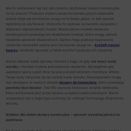
Warto zastanowić się też, jak chcemy użytkować okulary korekcyjne.
Co to znaczy? Podczas wyboru okularów korekcyjnych niezwykle
ważne staje się zwrócenie uwagi na to kiedy, gdzie i w jaki sposób
będziemy je użytkować. Wszystko to wpływa na kwestie związane z
doborem odpowiednich modeli. Nowoczesne modele okularów
korekcyjnych posiadają też dodatkowe funkcje, które mogą ułatwić
noszenie oprawek okularowych. Oprócz tego podczas kupowania
okularów niezwykle ważne jest zwrócenie uwagi na –
kształt naszej
twarzy
, wielkość oprawki, a także komfort podczas ich noszenia.
Warto zdawać sobie sprawę również z tego, że gdy
nie masz wady
wzroku
, również możesz potrzebować okularów. Szczególnie gdy
spędzasz sporą część dnia na pracy przed ekranem monitora. Wtedy
Twoje oczy narażone są na rozwój wady wzroku. Rozwiązaniem mogą
być dostępne w naszym sklepie
okulary do komputera
, które posiadają
powłokę blue blocker
. Taki filtr pozwala blokować światło niebieskie,
które emitowane jest przez ekranu urządzeń elektronicznych. Warto
wyposażyć się w tego typu ochronę, by uniknąć Cyfrowego Zmęczenia
Wzroku.
Wybierz dla siebie okulary korekcyjne – oprawki wysokiej jakości to
podstawa