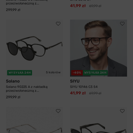
przeciwsłoneczną z...
41,99 zł
69,99 zł
299,99 zł
5 kolorów
WYSYŁKA 24H
-40%
WYSYŁKA 24H
Solano
SIYU
Solano 90225 A z nakładką
SIYU 10146 C3 54
przeciwsłoneczną z...
41,99 zł
69,99 zł
299,99 zł