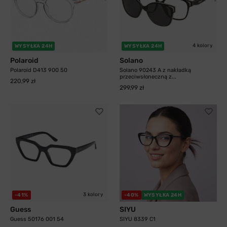
4 kolory
WYSYŁKA 24H
WYSYŁKA 24H
Polaroid
Solano
Polaroid D413 900 50
Solano 90243 A z nakładką
przeciwsłoneczną z...
220,99 zł
299,99 zł
3 kolory
-41%
-40%
WYSYŁKA 24H
Guess
SIYU
Guess 50176 001 54
SIYU 8339 C1