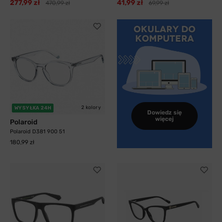
277,99 zł
41,99 zł
470,99 zł
69,99 zł
2 kolory
WYSYŁKA 24H
Dowiedz się
więcej
Polaroid
Polaroid D381 900 51
180,99 zł