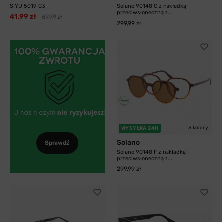
SIYU 5019 C3
Solano 90148 C z nakładką
przeciwsłoneczną z...
41,99 zł
69,99 zł
299,99 zł
3 kolory
WYSYŁKA 24H
Solano
Sprawdź
Solano 90148 F z nakładką
przeciwsłoneczną z...
299,99 zł