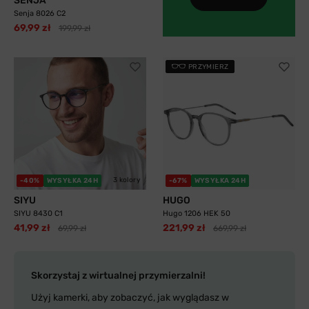
SENJA
Senja 8026 C2
69,99 zł
199,99 zł
PRZYMIERZ
3 kolory
-40%
WYSYŁKA 24H
-67%
WYSYŁKA 24H
SIYU
HUGO
SIYU 8430 C1
Hugo 1206 HEK 50
41,99 zł
221,99 zł
69,99 zł
669,99 zł
Skorzystaj z wirtualnej przymierzalni!
Użyj kamerki, aby zobaczyć, jak wyglądasz w