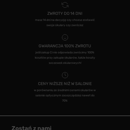
ZWROTY DO 14 DNI
masz 14 dni na decyzję czy chcesz zostawić
swoje okulary czy zwrócisz
GWARANCJA 100% ZWROTU
jeśli zakup Ci nie odpowiada zwrócimy 100%
kosztów przy zakupie okularów, także koszty
soczewek okularowych!
CENY NIŻSZE NIŻ W SALONIE
w porównaniu ze średnimi cenami okularów w
salonie optycznym zaoszczędzisz nawet do
70%
Zostań z nami