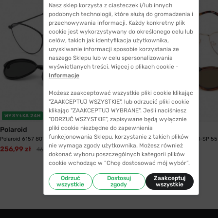
Nasz sklep korzysta z ciasteczek i/lub innych
podobnych technologii, które służą do gromadzenia i
przechowywania informacji. Każdy konkretny plik
cookie jest wykorzystywany do określonego celu lub
celów, takich jak identyfikacja użytkownika,
uzyskiwanie informacji sposobie korzystania ze
naszego Sklepu lub w celu spersonalizowania
wyświetlanych treści. Więcej o plikach cookie -
Informacje
Możesz zaakceptować wszystkie pliki cookie klikając
"ZAAKCEPTUJ WSZYSTKIE", lub odrzucić pliki cookie
klikając "ZAAKCEPTUJ WYBRANE". Jeśli naciśniesz
WYSYŁKA 24H
"ODRZUĆ WSZYSTKIE", zapisywane będą wyłącznie
pliki cookie niezbędne do zapewnienia
Polaroid
Polaroid
funkcjonowania Sklepu, korzystanie z takich plików
Polaroid 6157 807-M9 55 z nakładką...
Polaroid 6157 DDB-SP 55 
nie wymaga zgody użytkownika. Możesz również
256,99 zł
469,99 zł
295,99 zł
dokonać wyboru poszczególnych kategorii plików
cookie wchodząc w “Chcę dostosować mój wybór”.
Odrzuć
Dostosuj
Zaakceptuj
wszystkie
zgody
wszystkie