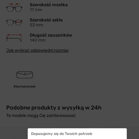
Szerokość mostka
17 mm
Szerokość szkła
53 mm
Długość zauszników
140 mm
Jak wybrać odpowiedni rozmiar
Etui/woreczek
Podobne produkty z wysyłką w 24h
Te modele mogą Cię zainteresować
Dopasujemy się do Twoich potrzeb