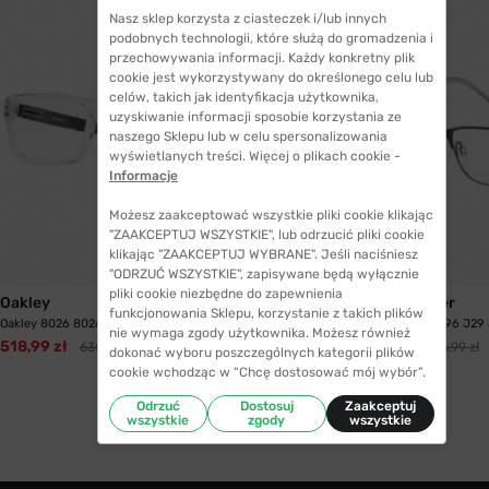
Nasz sklep korzysta z ciasteczek i/lub innych
podobnych technologii, które służą do gromadzenia i
przechowywania informacji. Każdy konkretny plik
cookie jest wykorzystywany do określonego celu lub
celów, takich jak identyfikacja użytkownika,
uzyskiwanie informacji sposobie korzystania ze
naszego Sklepu lub w celu spersonalizowania
wyświetlanych treści. Więcej o plikach cookie -
Informacje
Możesz zaakceptować wszystkie pliki cookie klikając
"ZAAKCEPTUJ WSZYSTKIE", lub odrzucić pliki cookie
klikając "ZAAKCEPTUJ WYBRANE". Jeśli naciśniesz
WYSYŁKA 24H
"ODRZUĆ WSZYSTKIE", zapisywane będą wyłącznie
pliki cookie niezbędne do zapewnienia
Oakley
Tommy Hilfiger
funkcjonowania Sklepu, korzystanie z takich plików
Oakley 8026 802614 54 Currency
Tommy Hilfiger 1396 J29
nie wymaga zgody użytkownika. Możesz również
518,99 zł
486,99 zł
630,99 zł
536,99 zł
dokonać wyboru poszczególnych kategorii plików
cookie wchodząc w “Chcę dostosować mój wybór”.
Odrzuć
Dostosuj
Zaakceptuj
wszystkie
zgody
wszystkie