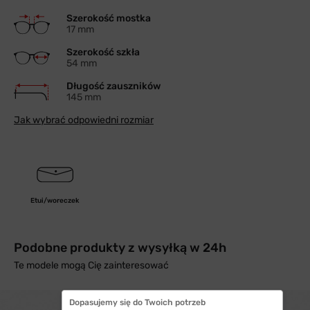
Szerokość mostka
17 mm
Szerokość szkła
54 mm
Długość zauszników
145 mm
Jak wybrać odpowiedni rozmiar
Etui/woreczek
Podobne produkty z wysyłką w 24h
Te modele mogą Cię zainteresować
Dopasujemy się do Twoich potrzeb