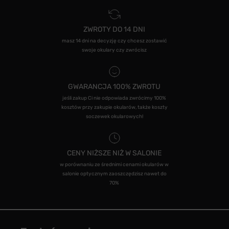
ZWROTY DO 14 DNI
masz 14 dni na decyzję czy chcesz zostawić
swoje okulary czy zwrócisz
GWARANCJA 100% ZWROTU
jeśli zakup Ci nie odpowiada zwrócimy 100%
kosztów przy zakupie okularów, także koszty
soczewek okularowych!
CENY NIŻSZE NIŻ W SALONIE
w porównaniu ze średnimi cenami okularów w
salonie optycznym zaoszczędzisz nawet do
70%