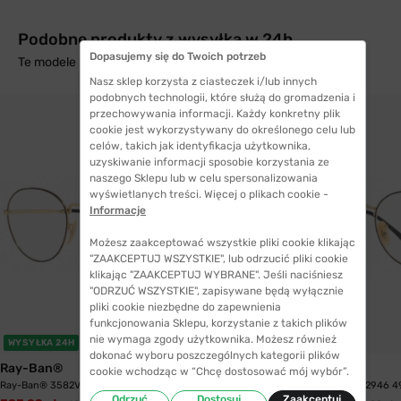
Podobne produkty z wysyłką w 24h
Dopasujemy się do Twoich potrzeb
Te modele mogą Cię zainteresować
Nasz sklep korzysta z ciasteczek i/lub innych
podobnych technologii, które służą do gromadzenia i
przechowywania informacji. Każdy konkretny plik
cookie jest wykorzystywany do określonego celu lub
celów, takich jak identyfikacja użytkownika,
uzyskiwanie informacji sposobie korzystania ze
naszego Sklepu lub w celu spersonalizowania
wyświetlanych treści. Więcej o plikach cookie -
Informacje
Możesz zaakceptować wszystkie pliki cookie klikając
"ZAAKCEPTUJ WSZYSTKIE", lub odrzucić pliki cookie
klikając "ZAAKCEPTUJ WYBRANE". Jeśli naciśniesz
"ODRZUĆ WSZYSTKIE", zapisywane będą wyłącznie
pliki cookie niezbędne do zapewnienia
funkcjonowania Sklepu, korzystanie z takich plików
nie wymaga zgody użytkownika. Możesz również
WYSYŁKA 24H
WYSYŁKA 24H
dokonać wyboru poszczególnych kategorii plików
Ray-Ban®
Ray-Ban®
cookie wchodząc w “Chcę dostosować mój wybór”.
Ray-Ban® 3582V 2946 51 David
Ray-Ban® 3582V 2946 4
Odrzuć
Dostosuj
Zaakceptuj