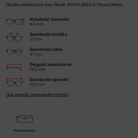
Okulary korekcyjne Ray-Ban® 3447V 2503 47 Round Metal.
Wysokość soczewki
44 mm
Szerokość mostka
21 mm
Szerokość szkła
47 mm
Długość zauszników
140 mm
Szerokość oprawki
123 mm
Jak wybrać odpowiedni rozmiar
Etui/woreczek