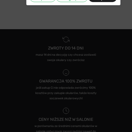
ZWROTY DO 14 DNI
masz 14 dni na decyzję czy chcesz zostawić
swoje okulary czy zwrócisz
GWARANCJA 100% ZWROTU
jeśli zakup Ci nie odpowiada zwrócimy 100%
kosztów przy zakupie okularów, także koszty
soczewek okularowych!
CENY NIŻSZE NIŻ W SALONIE
w porównaniu ze średnimi cenami okularów w
salonie optycznym zaoszczędzisz nawet do