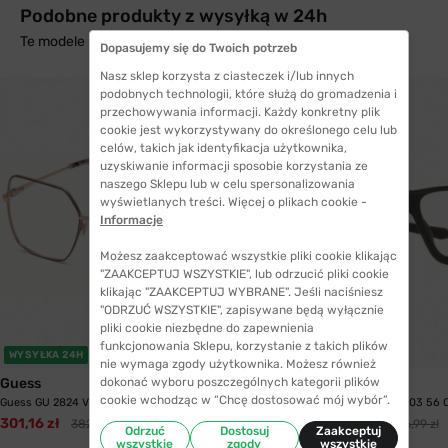
Podobne produkty z wysyłką w 24h
Te modele mogą Cię zainteresować
Dopasujemy się do Twoich potrzeb
Nasz sklep korzysta z ciasteczek i/lub innych
podobnych technologii, które służą do gromadzenia i
przechowywania informacji. Każdy konkretny plik
cookie jest wykorzystywany do określonego celu lub
celów, takich jak identyfikacja użytkownika,
uzyskiwanie informacji sposobie korzystania ze
naszego Sklepu lub w celu spersonalizowania
wyświetlanych treści. Więcej o plikach cookie -
Informacje
Możesz zaakceptować wszystkie pliki cookie klikając
"ZAAKCEPTUJ WSZYSTKIE", lub odrzucić pliki cookie
klikając "ZAAKCEPTUJ WYBRANE". Jeśli naciśniesz
"ODRZUĆ WSZYSTKIE", zapisywane będą wyłącznie
pliki cookie niezbędne do zapewnienia
funkcjonowania Sklepu, korzystanie z takich plików
WYSYŁKA 24H
nie wymaga zgody użytkownika. Możesz również
dokonać wyboru poszczególnych kategorii plików
Guess
Oakley
cookie wchodząc w “Chcę dostosować mój wybór”.
Guess GU 2824 V005 57
Oakley 8076 807603 56 
301,16 zł
332,99 zł
382,99 zł
346,99 zł
Odrzuć
Dostosuj
Zaakceptuj
wszystkie
zgody
wszystkie