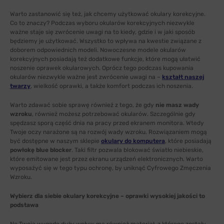
Warto zastanowić się też, jak chcemy użytkować okulary korekcyjne.
Co to znaczy? Podczas wyboru okularów korekcyjnych niezwykle
ważne staje się zwrócenie uwagi na to kiedy, gdzie i w jaki sposób
będziemy je użytkować. Wszystko to wpływa na kwestie związane z
doborem odpowiednich modeli. Nowoczesne modele okularów
korekcyjnych posiadają też dodatkowe funkcje, które mogą ułatwić
noszenie oprawek okularowych. Oprócz tego podczas kupowania
okularów niezwykle ważne jest zwrócenie uwagi na –
kształt naszej
twarzy
, wielkość oprawki, a także komfort podczas ich noszenia.
Warto zdawać sobie sprawę również z tego, że gdy
nie masz wady
wzroku
, również możesz potrzebować okularów. Szczególnie gdy
spędzasz sporą część dnia na pracy przed ekranem monitora. Wtedy
Twoje oczy narażone są na rozwój wady wzroku. Rozwiązaniem mogą
być dostępne w naszym sklepie
okulary do komputera
, które posiadają
powłokę blue blocker
. Taki filtr pozwala blokować światło niebieskie,
które emitowane jest przez ekranu urządzeń elektronicznych. Warto
wyposażyć się w tego typu ochronę, by uniknąć Cyfrowego Zmęczenia
Wzroku.
Wybierz dla siebie okulary korekcyjne – oprawki wysokiej jakości to
podstawa