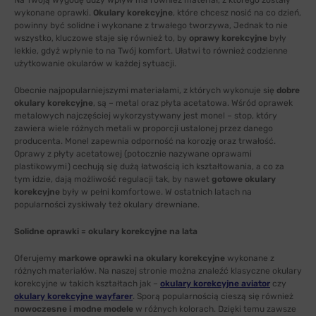
Na Twoją wygodę duży wpływ ma również materiał, z którego zostały
wykonane oprawki.
Okulary korekcyjne
, które chcesz nosić na co dzień,
powinny być solidne i wykonane z trwałego tworzywa, Jednak to nie
wszystko, kluczowe staje się również to, by
oprawy korekcyjne
były
lekkie, gdyż wpłynie to na Twój komfort. Ułatwi to również codzienne
użytkowanie okularów w każdej sytuacji.
Obecnie najpopularniejszymi materiałami, z których wykonuje się
dobre
okulary korekcyjne
, są – metal oraz płyta acetatowa. Wśród oprawek
metalowych najczęściej wykorzystywany jest monel – stop, który
zawiera wiele różnych metali w proporcji ustalonej przez danego
producenta. Monel zapewnia odporność na korozję oraz trwałość.
Oprawy z płyty acetatowej (potocznie nazywane oprawami
plastikowymi) cechują się dużą łatwością ich kształtowania, a co za
tym idzie, dają możliwość regulacji tak, by nawet
gotowe okulary
korekcyjne
były w pełni komfortowe. W ostatnich latach na
popularności zyskiwały też okulary drewniane.
Solidne oprawki = okulary korekcyjne na lata
Oferujemy
markowe oprawki na okulary korekcyjne
wykonane z
różnych materiałów. Na naszej stronie można znaleźć klasyczne okulary
korekcyjne w takich kształtach jak –
okulary korekcyjne aviator
czy
okulary korekcyjne wayfarer
. Sporą popularnością cieszą się również
nowoczesne i modne modele
w różnych kolorach. Dzięki temu zawsze