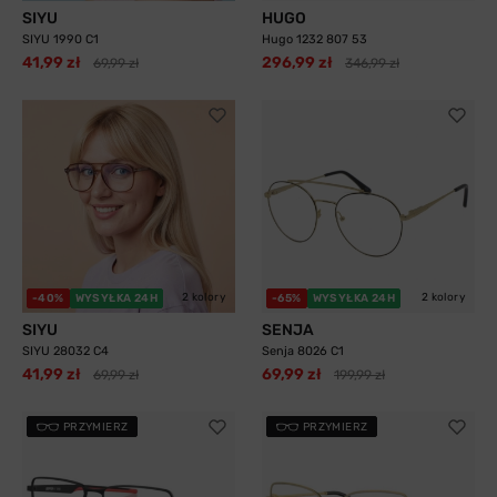
SIYU
HUGO
SIYU 1990 C1
Hugo 1232 807 53
41,99 zł
296,99 zł
69,99 zł
346,99 zł
2 kolory
2 kolory
-40%
WYSYŁKA 24H
-65%
WYSYŁKA 24H
SIYU
SENJA
SIYU 28032 C4
Senja 8026 C1
41,99 zł
69,99 zł
69,99 zł
199,99 zł
PRZYMIERZ
PRZYMIERZ