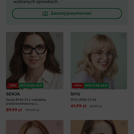
wybranych oprawkach.
Zacznij przymierzać
-55%
WYSYŁKA 24H
-40%
WYSYŁKA 24H
SENJA
SIYU
Senja 8745 C1 z nakładką
SIYU 2025 C1 56
przeciwsłoneczną z...
41,99 zł
69,99 zł
89,99 zł
199,99 zł