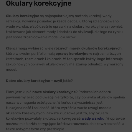
Okulary korekcyjne
Okulary korekcyjne
są najpopularniejszą metodą korekcji wady
refrakcji. Powinna posiadać je każda osoba, u której zdiagnozowano
wadę wzroku. Współcześnie oprawki na okulary korekcyjne są również
traktowane jak element mody i dodatek do stylizacji, dlatego na rynku
jest spore zróżnicowanie modeli okularów.
Klienci mogą wybierać wiele
różnych marek okularów korekcyjnych
,
które w swoim portfolio mają
oprawy korekcyjne
w najrozmaitszych
kształtach, rozmiarach i kolorach. W ten sposób każdy, kogo interesuje
zakup nowych oprawek okularowych, ma szansę odnaleźć wymarzony
model.
Dobre okulary korekcyjne – czyli jakie?
Planujesz kupić
nowe okulary korekcyjne
? Podczas ich doboru
powinniśmy brać pod uwagę nie tylko to, czy oprawka okularów spełnia
nasze wymagania estetyczne. W końcu najważniejsza jest
funkcjonalność i solidność, która wyróżnia warte uwagi modele
okularów korekcyjnych. Zawsze kluczowe jest to, aby okulary
korekcyjne pozwalały skutecznie
korygować
wadę wzroku
. W oprawce
możesz mieć szkła korygujące krótkowzroczność, dalekowzroczność, a
także astygmatyzm czy prezbiopię.