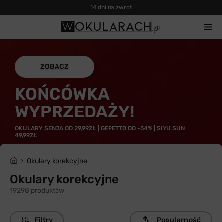
14 dni na zwrot
ZOBACZ
KOŃCÓWKA
WYPRZEDAŻY!
OKULARY SENJA OD 29,99ZŁ | GEPETTO DO -54% | SIYU SUN
49,99ZŁ
Okulary korekcyjne
Okulary korekcyjne
19298 produktów
Filtry
Popularność