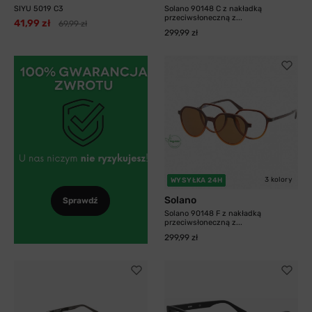
SIYU 5019 C3
Solano 90148 C z nakładką
przeciwsłoneczną z...
41,99 zł
69,99 zł
299,99 zł
3 kolory
WYSYŁKA 24H
Solano
Sprawdź
Solano 90148 F z nakładką
przeciwsłoneczną z...
299,99 zł