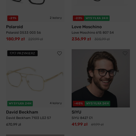
2 kolory
-21%
-23%
WYSYŁKA 24H
Polaroid
Love Moschino
Polaroid D533 003 56
Love Moschino 615 807 54
180,99 zł
236,99 zł
229,99 zł
305,99 zł
PRZYMIERZ
4 kolory
WYSYŁKA 24H
-40%
WYSYŁKA 24H
David Beckham
SIYU
David Beckham 7103 LOJ 57
SIYU 8427 C1
41,99 zł
670,99 zł
69,99 zł