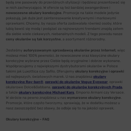
będą one pasowały do przeróżnych stylizacji i będziesz prezentować się
w nich zachwycająco. W ofercie są też bardziej awangardowe i
nowoczesne okulary korekcyjne
. Promocje na takie modele jedynie
pokazują, jak duże jest zainteresowanie kreatywnymi i markowymi
oprawkami. Chcemy, by nasza oferta zadowalała również osoby, które
lubią bawić się modą i podążać za najnowszymi trendami znajdą zatem
dla siebie wiele ciekawych, niebanalnych modeli. Z tego powodu nasze
ceny okularów są tak korzystne
, a asortyment różnorodny.
Jesteśmy
autoryzowanym sprzedawcą okularów przez Internet
, więc
możesz mieć 100% pewności, że nowoczesne oraz klasyczne okulary
korekcyjne wybrane przez Ciebie będą oryginalne i dobrze wykonane.
Współpracujemy z największymi dystrybutorami okularów w Polsce
takimi jak Luxottica czy Safilo. Oferujemy
okulary korekcyjne i oprawki
od najlepszych, światowych marek. U nas znajdziesz
okulary
korekcyjne Ray-ban®
,
oprawki do okularów Vogue Eyewear
, oprawki
okularowe Dolce&Gabbana,
oprawki do okularów korekcyjnych Prada
,
a także
okulary korekcyjne Michael Kors
, Emporio Armani czy Versace.
W skrócie na pewno znajdziesz u nas
wymarzone okulary korekcyjne
.
Promocje, które często tworzymy, sprawiają, że w dodatku możesz u
nasz zaoszczędzić bez obawy, że odbije się to na jakości oprawek.
Okulary korekcyjne - FAQ