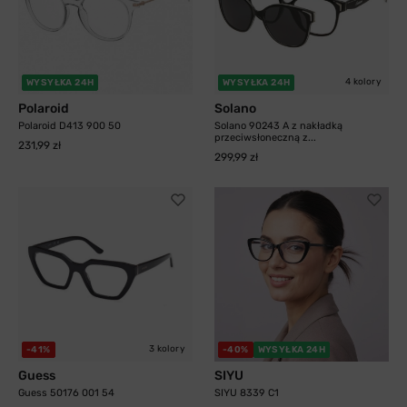
4 kolory
WYSYŁKA 24H
WYSYŁKA 24H
Polaroid
Solano
Polaroid D413 900 50
Solano 90243 A z nakładką
przeciwsłoneczną z...
231,99 zł
299,99 zł
3 kolory
-41%
-40%
WYSYŁKA 24H
Guess
SIYU
Guess 50176 001 54
SIYU 8339 C1