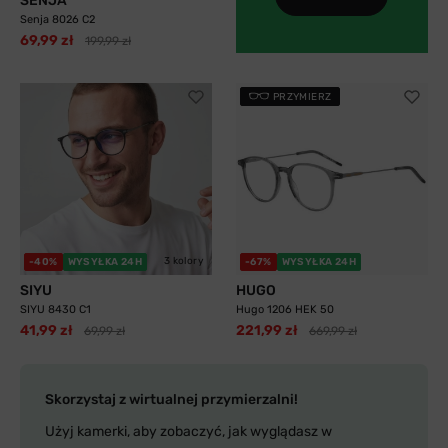
SENJA
Senja 8026 C2
69,99 zł
199,99 zł
PRZYMIERZ
3 kolory
-40%
WYSYŁKA 24H
-67%
WYSYŁKA 24H
SIYU
HUGO
SIYU 8430 C1
Hugo 1206 HEK 50
41,99 zł
221,99 zł
69,99 zł
669,99 zł
Skorzystaj z wirtualnej przymierzalni!
Użyj kamerki, aby zobaczyć, jak wyglądasz w