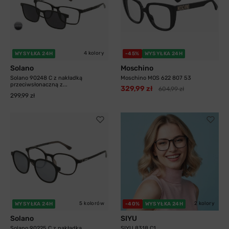
4 kolory
WYSYŁKA 24H
-45%
WYSYŁKA 24H
Solano
Moschino
Solano 90248 C z nakładką
Moschino MOS 622 807 53
przeciwsłonaczną z...
329,99 zł
604,99 zł
299,99 zł
5 kolorów
2 kolory
WYSYŁKA 24H
-40%
WYSYŁKA 24H
Solano
SIYU
Solano 90225 C z nakładką
SIYU 8318 C1