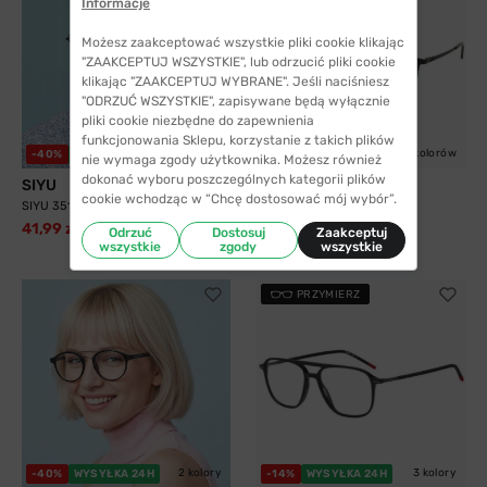
Informacje
Możesz zaakceptować wszystkie pliki cookie klikając
"ZAAKCEPTUJ WSZYSTKIE", lub odrzucić pliki cookie
klikając "ZAAKCEPTUJ WYBRANE". Jeśli naciśniesz
"ODRZUĆ WSZYSTKIE", zapisywane będą wyłącznie
pliki cookie niezbędne do zapewnienia
funkcjonowania Sklepu, korzystanie z takich plików
2 kolory
5 kolorów
-40%
WYSYŁKA 24H
WYSYŁKA 24H
nie wymaga zgody użytkownika. Możesz również
dokonać wyboru poszczególnych kategorii plików
SIYU
Solano
cookie wchodząc w “Chcę dostosować mój wybór”.
SIYU 35117 C9
Solano 10204 B z nakładką
przeciwsłoneczną z...
41,99 zł
69,99 zł
Odrzuć
Dostosuj
Zaakceptuj
299,99 zł
wszystkie
zgody
wszystkie
PRZYMIERZ
2 kolory
3 kolory
-40%
WYSYŁKA 24H
-14%
WYSYŁKA 24H