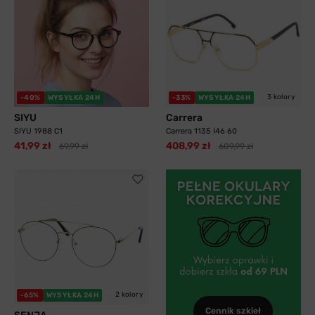
3 kolory
-40%
WYSYŁKA 24H
-33%
WYSYŁKA 24H
SIYU
Carrera
SIYU 1988 C1
Carrera 1135 I46 60
41,99 zł
408,99 zł
69,99 zł
609,99 zł
2 kolory
-65%
WYSYŁKA 24H
Cennik szkieł