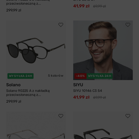
przeciwsłoneczną z...
41,99 zł
69,99 zł
299,99 zł
5 kolorów
WYSYŁKA 24H
-40%
WYSYŁKA 24H
Solano
SIYU
Solano 90225 A z nakładką
SIYU 10146 C3 54
przeciwsłoneczną z...
41,99 zł
69,99 zł
299,99 zł