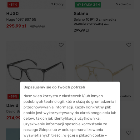
2 kolory
5 kolorów
-31%
WYSYŁKA 24H
HUGO
Solano
Hugo 1097 807 55
Solano 10191 G z nakładką
przeciwsłoneczną z...
295,99 zł
429,99 zł
299,99 zł
Dopasujemy się do Twoich potrzeb
Nasz sklep korzysta z ciasteczek i/lub innych
3 kolory
-59%
WYSYŁKA 24H
-33%
WYSYŁKA 24H
podobnych technologii, które służą do gromadzenia i
David Beckham
Carrera
przechowywania informacji. Każdy konkretny plik
David Beckham 1083 KB7 52
Carrera 1135 J5G 60
cookie jest wykorzystywany do określonego celu lub
274,99 zł
408,99 zł
676,99 zł
609,99 zł
celów, takich jak identyfikacja użytkownika,
uzyskiwanie informacji sposobie korzystania ze
naszego Sklepu lub w celu spersonalizowania
wyświetlanych treści. Więcej o plikach cookie -