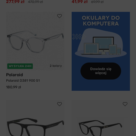
277,99 zł
41,99 zł
470,99 zł
69,99 zł
2 kolory
WYSYŁKA 24H
Dowiedz się
więcej
Polaroid
Polaroid D381 900 51
180,99 zł