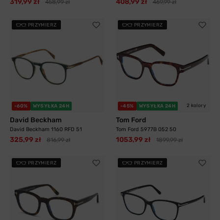
319,99 zł
408,99 zł
458,99 zł
469,99 zł
PRZYMIERZ
PRZYMIERZ
2 kolory
-60%
WYSYŁKA 24H
-45%
WYSYŁKA 24H
David Beckham
Tom Ford
David Beckham 1160 RFD 51
Tom Ford 5977B 052 50
325,99 zł
1053,99 zł
816,99 zł
1899,99 zł
PRZYMIERZ
PRZYMIERZ