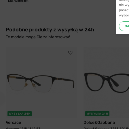
Etui/woreczek
nie w
poszc
wybór
Od
Podobne produkty z wysyłką w 24h
Te modele mogą Cię zainteresować
WYSYŁKA 24H
WYSYŁKA 24H
Versace
Dolce&Gabbana
Versace 1218 1342 53
Dolce&Gabbana 3258 501 5