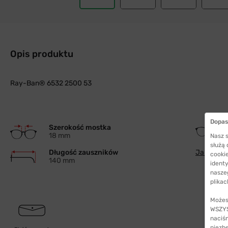
Opis produktu
Ray-Ban® 6532 2500 53
Dopas
Szerokość mostka
18 mm
Nasz s
służą
Długość zauszników
Jak wybra
cookie
140 mm
identy
nasze
plikac
Możes
WSZYST
naciś
niezb