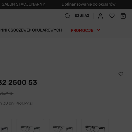
SALON STACJONARNY
Dofinansowanie do okularów
SZUKAJ
ENNIK SOCZEWEK OKULAROWYCH
PROMOCJE
32 2500 53
85,99 zł
h 30 dni:
461,99 zł