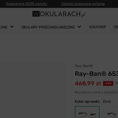
Gwarancja 100% zwrotu
Często zadawane pytania
VOUCHER
C
YJNE
OKULARY PRZECIWSŁONECZNE
Ray-Ban®
Ray-Ban® 65
468,99 zł
7
-40%
Najniższa cena z ostatnic
Kolor oprawki:
Złoty