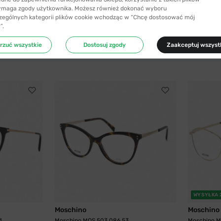
ymaga zgody użytkownika. Możesz również dokonać wyboru
zególnych kategorii plików cookie wchodząc w “Chcę dostosować mój
”.
rzuć wszystkie
Dostosuj zgody
Zaakceptuj wszyst
WYSYŁKA 
Moschino
Moschino
4
Moschino MOS 503 086 53
Moschino M