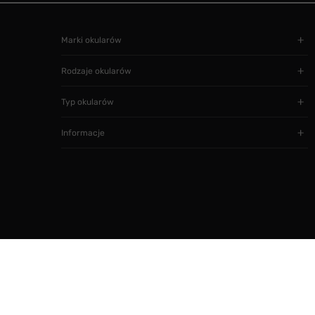
Marki okularów
Rodzaje okularów
Typ okularów
Informacje