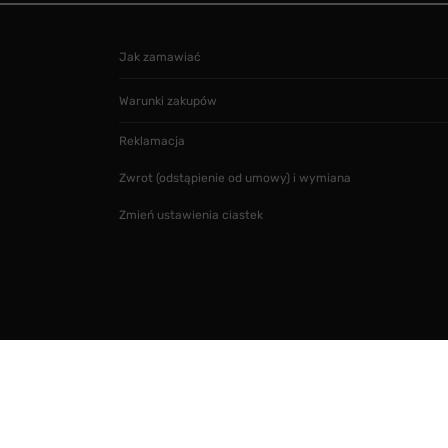
Jak zamawiać
Warunki zakupów
Reklamacja
Zwrot (odstąpienie od umowy) i wymiana
Zmień ustawienia ciastek
Projekt i realizacja
SMARTMAGE