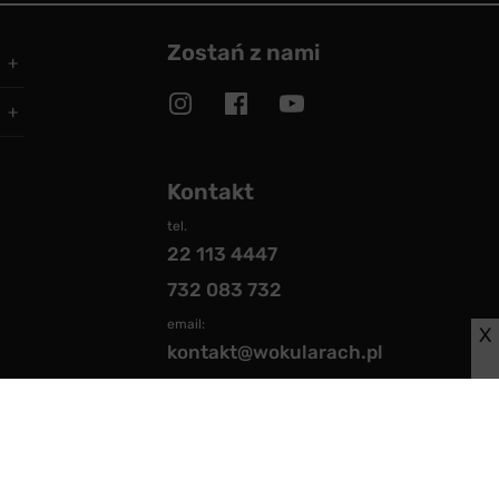
Zostań z nami
Kontakt
tel.
22 113 4447
732 083 732
email:
X
kontakt@wokularach.pl