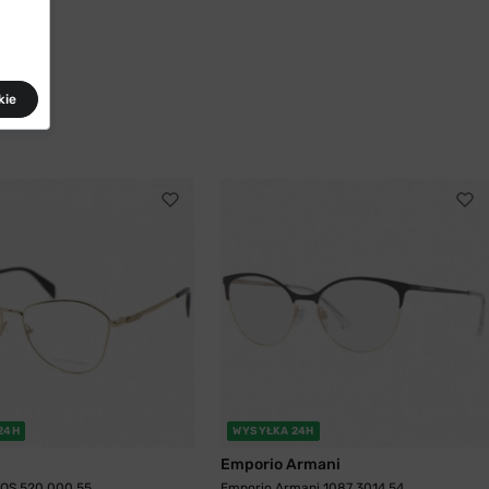
kie
24H
WYSYŁKA 24H
Emporio Armani
OS 520 000 55
Emporio Armani 1087 3014 54