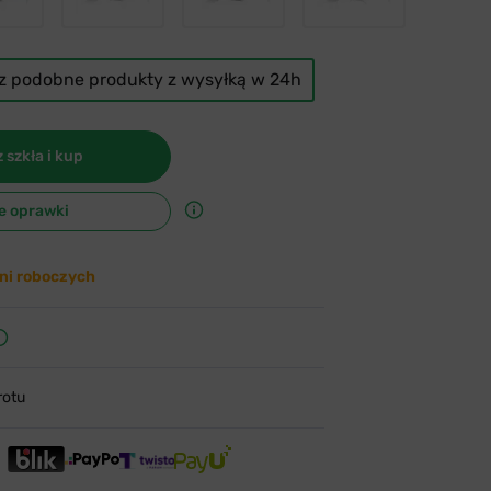
cz podobne produkty z wysyłką w 24h
 szkła i kup
e oprawki
ni roboczych
rotu