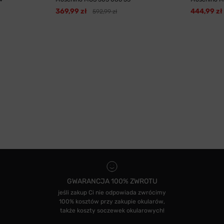
369,99 zł
444,99 zł
592,99 zł
GWARANCJA 100% ZWROTU
jeśli zakup Ci nie odpowiada zwrócimy
100% kosztów przy zakupie okularów,
także koszty soczewek okularowych!