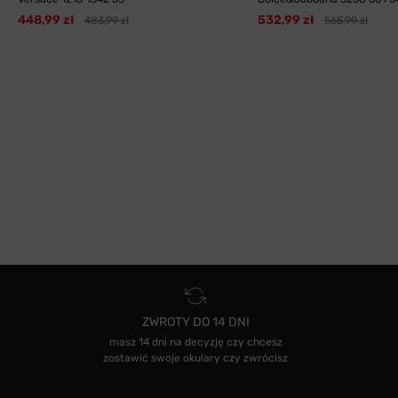
448,99 zł
532,99 zł
483,99 zł
565,99 zł
ZWROTY DO 14 DNI
masz 14 dni na decyzję czy chcesz
zostawić swoje okulary czy zwrócisz