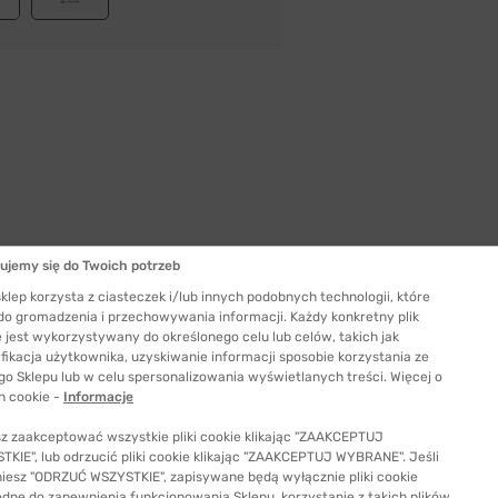
ujemy się do Twoich potrzeb
Szerokość szkła
53 mm
klep korzysta z ciasteczek i/lub innych podobnych technologii, które
 do gromadzenia i przechowywania informacji. Każdy konkretny plik
ć odpowiedni rozmiar
 jest wykorzystywany do określonego celu lub celów, takich jak
fikacja użytkownika, uzyskiwanie informacji sposobie korzystania ze
go Sklepu lub w celu spersonalizowania wyświetlanych treści. Więcej o
h cookie -
Informacje
z zaakceptować wszystkie pliki cookie klikając "ZAAKCEPTUJ
KIE", lub odrzucić pliki cookie klikając "ZAAKCEPTUJ WYBRANE". Jeśli
niesz "ODRZUĆ WSZYSTKIE", zapisywane będą wyłącznie pliki cookie
ędne do zapewnienia funkcjonowania Sklepu, korzystanie z takich plików