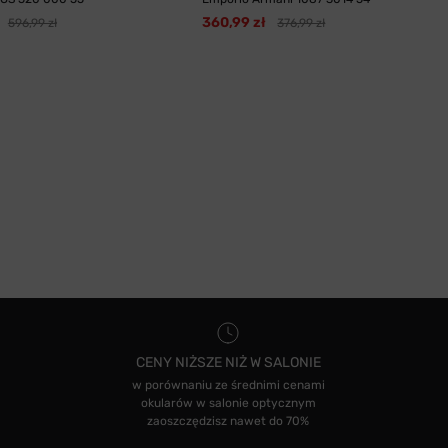
360,99 zł
596,99 zł
376,99 zł
CENY NIŻSZE NIŻ W SALONIE
w porównaniu ze średnimi cenami
okularów w salonie optycznym
zaoszczędzisz nawet do 70%