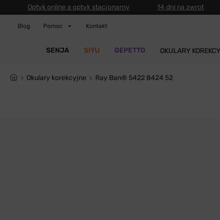
Optyk online a optyk stacjonarny
14 dni na zwrot
Blog
Pomoc
Kontakt
SENJA
SIYU
GEPETTO
OKULARY KOREKC
Okulary korekcyjne
Ray Ban® 5422 8424 52