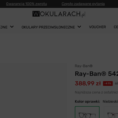
Gwarancja 100% zwrotu
Często zadawane pytania
VOUCHER
C
YJNE
OKULARY PRZECIWSŁONECZNE
Ray-Ban®
Ray-Ban® 54
388,99 zł
65
-41%
Najniższa cena z ostatnic
Kolor oprawki:
Niebieski