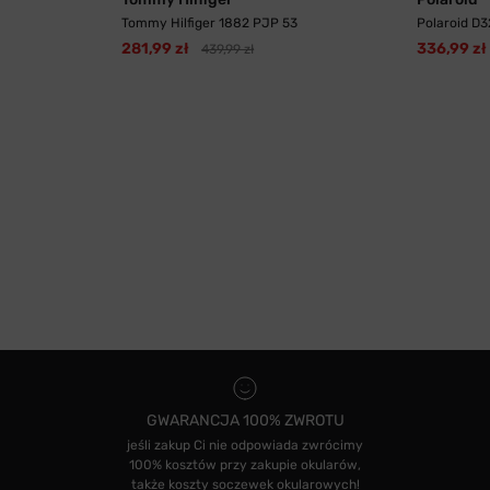
Tommy Hilfiger 1882 PJP 53
Polaroid D3
281,99 zł
336,99 zł
439,99 zł
GWARANCJA 100% ZWROTU
jeśli zakup Ci nie odpowiada zwrócimy
100% kosztów przy zakupie okularów,
także koszty soczewek okularowych!