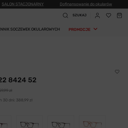
SALON STACJONARNY
Dofinansowanie do okularów
SZUKAJ
ENNIK SOCZEWEK OKULAROWYCH
PROMOCJE
22 8424 52
9,99 zł
h 30 dni:
388,99 zł