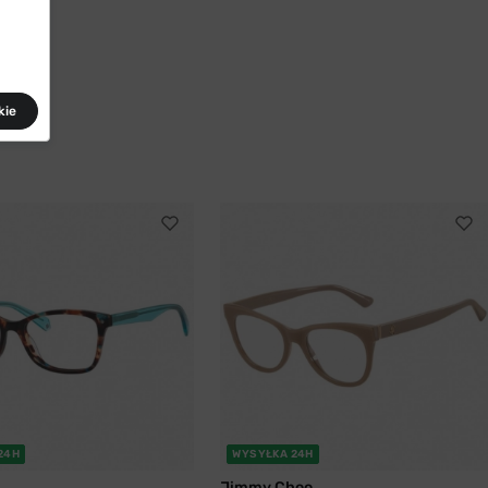
kie
24H
WYSYŁKA 24H
Jimmy Choo