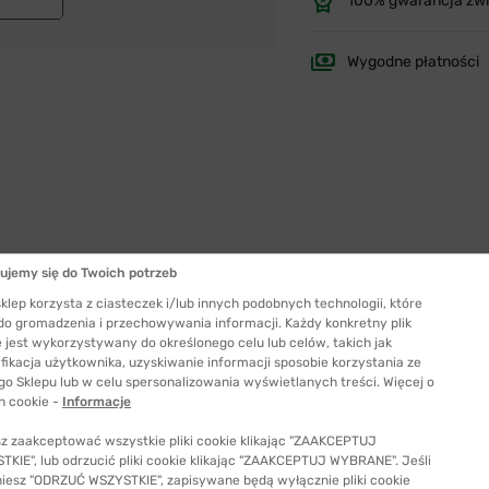
100% gwarancja zw
Wygodne płatności
ujemy się do Twoich potrzeb
Szerokość szkła
klep korzysta z ciasteczek i/lub innych podobnych technologii, które
52 mm
 do gromadzenia i przechowywania informacji. Każdy konkretny plik
 jest wykorzystywany do określonego celu lub celów, takich jak
ć odpowiedni rozmiar
fikacja użytkownika, uzyskiwanie informacji sposobie korzystania ze
go Sklepu lub w celu spersonalizowania wyświetlanych treści. Więcej o
h cookie -
Informacje
z zaakceptować wszystkie pliki cookie klikając "ZAAKCEPTUJ
KIE", lub odrzucić pliki cookie klikając "ZAAKCEPTUJ WYBRANE". Jeśli
niesz "ODRZUĆ WSZYSTKIE", zapisywane będą wyłącznie pliki cookie