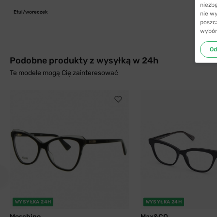
niezb
Etui/woreczek
nie w
poszc
wybór
Od
Podobne produkty z wysyłką w 24h
Te modele mogą Cię zainteresować
WYSYŁKA 24H
WYSYŁKA 24H
Moschino
Max&CO