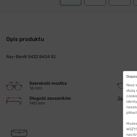
Opis produktu
Ray-Ban® 5422 8424 52
Dopas
Szerokość mostka
Nasz s
16 mm
służą
cookie
Długość zauszników
Jak wybra
identy
140 mm
nasze
plikac
Możes
WSZYST
naciś