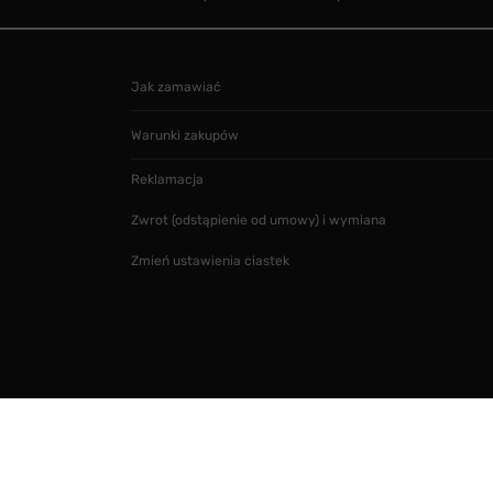
Jak zamawiać
Warunki zakupów
Reklamacja
Zwrot (odstąpienie od umowy) i wymiana
Zmień ustawienia ciastek
Projekt i realizacja
SMARTMAGE