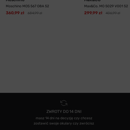
Moschino MOS 567 O8A 52
Max&Co. MO 5029 V001 52
360,99 zł
299,99 zł
684,99 zł
406,99 zł
ZWROTY DO 14 DNI
masz 14 dni na decyzję czy chcesz
zostawić swoje okulary czy zwrócisz