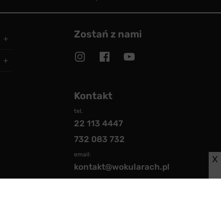
Zostań z nami
Kontakt
tel.
22 113 4447
732 083 732
email:
X
kontakt@wokularach.pl