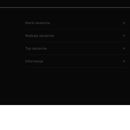
Marki okularów
Rodzaje okularów
Typ okularów
Informacje