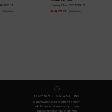
20 IPR 53
Jimmy Choo 276 KON 52
474,99 zł
366,99 zł
578,99 zł
CENY NIŻSZE NIŻ W SALONIE
w porównaniu ze średnimi cenami
okularów w salonie optycznym
zaoszczędzisz nawet do 70%