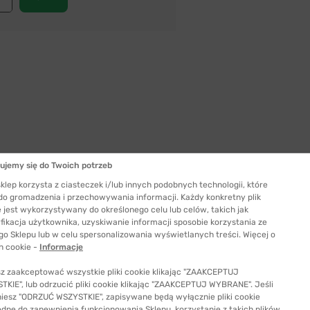
ujemy się do Twoich potrzeb
Szerokość szkła
51 mm
klep korzysta z ciasteczek i/lub innych podobnych technologii, które
 do gromadzenia i przechowywania informacji. Każdy konkretny plik
ć odpowiedni rozmiar
 jest wykorzystywany do określonego celu lub celów, takich jak
fikacja użytkownika, uzyskiwanie informacji sposobie korzystania ze
go Sklepu lub w celu spersonalizowania wyświetlanych treści. Więcej o
h cookie -
Informacje
z zaakceptować wszystkie pliki cookie klikając "ZAAKCEPTUJ
KIE", lub odrzucić pliki cookie klikając "ZAAKCEPTUJ WYBRANE". Jeśli
niesz "ODRZUĆ WSZYSTKIE", zapisywane będą wyłącznie pliki cookie
ędne do zapewnienia funkcjonowania Sklepu, korzystanie z takich plików