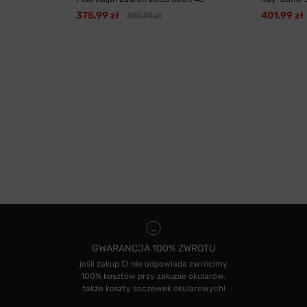
375,99 zł
401,99 zł
390,99 zł
GWARANCJA 100% ZWROTU
jeśli zakup Ci nie odpowiada zwrócimy
100% kosztów przy zakupie okularów,
także koszty soczewek okularowych!