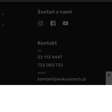
Zostań z nami
Kontakt
tel.
22 113 4447
732 083 732
email:
X
kontakt@wokularach.pl