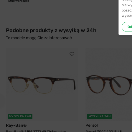
Etui/woreczek
nie w
poszc
wybór
Od
Podobne produkty z wysyłką w 24h
Te modele mogą Cię zainteresować
WYSYŁKA 24H
WYSYŁKA 24H
Ray-Ban®
Persol
Ray-Ban® 5154 2372 49 Clubmaster
Persol 3092V 9015 48