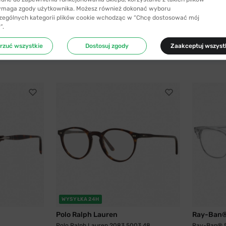
ymaga zgody użytkownika. Możesz również dokonać wyboru
zególnych kategorii plików cookie wchodząc w “Chcę dostosować mój
”.
rzuć wszystkie
Dostosuj zgody
Zaakceptuj wszyst
WYSYŁKA 24H
Polo Ralph Lauren
Ray-Ban
Polo Ralph Lauren 2083 5003 48
Ray-Ban® 5