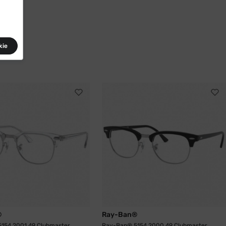
kie
®
Ray-Ban®
154 2001 49 Clubmaster
Ray-Ban® 5154 2000 49 Clubmaster