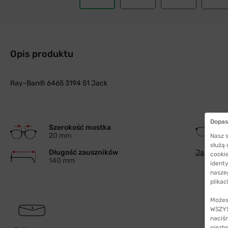
Opis produktu
Ray-Ban® 6465 3194 51 Jack
Dopas
Szerokość mostka
20 mm
Nasz s
służą
Długość zauszników
Jak wybra
cookie
140 mm
identy
nasze
plikac
Możes
WSZYST
naciś
niezb