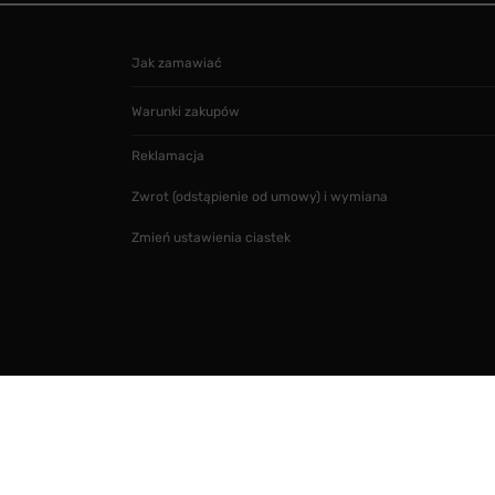
Jak zamawiać
Warunki zakupów
Reklamacja
Zwrot (odstąpienie od umowy) i wymiana
Zmień ustawienia ciastek
Projekt i realizacja
SMARTMAGE