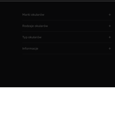
Marki okularów
Rodzaje okularów
Typ okularów
Informacje