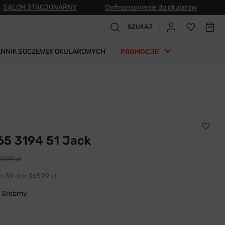
SALON STACJONARNY
Dofinansowanie do okularów
SZUKAJ
ENNIK SOCZEWEK OKULAROWYCH
PROMOCJE
5 3194 51 Jack
9,99 zł
h 30 dni:
365,99 zł
 Srebrny