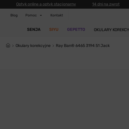
Optyk online a optyk stacjonarny
14 dni na zwrot
Blog
Pomoc
Kontakt
SENJA
SIYU
GEPETTO
OKULARY KOREKC
Okulary korekcyjne
Ray Ban® 6465 3194 51 Jack