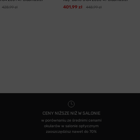
401,99 zł
428,99 zł
448,99 zł
CENY NIŻSZE NIŻ W SALONIE
w porównaniu ze średnimi cenami
okularów w salonie optycznym
zaoszczędzisz nawet do 70%