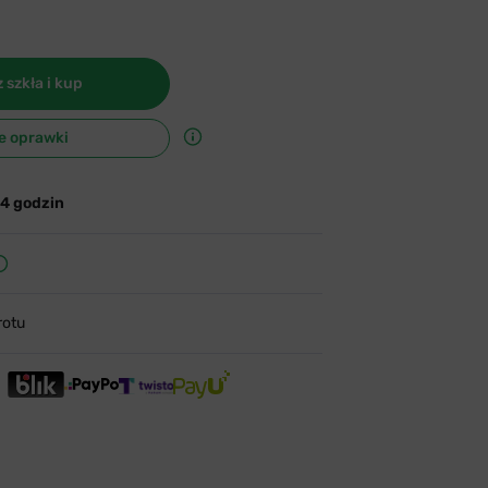
 szkła i kup
e oprawki
24 godzin
rotu