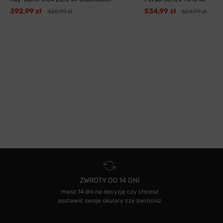
392,99 zł
534,99 zł
428,99 zł
604,99 zł
ZWROTY DO 14 DNI
masz 14 dni na decyzję czy chcesz
zostawić swoje okulary czy zwrócisz