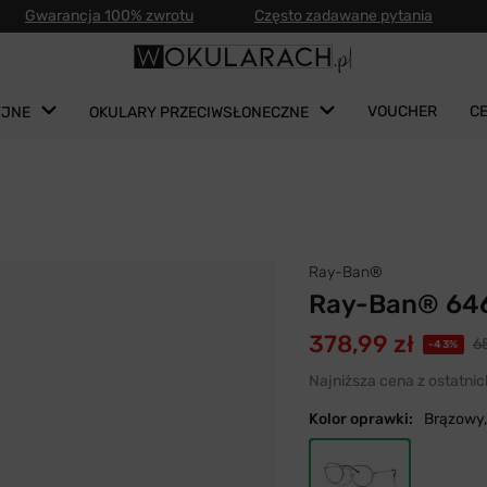
Gwarancja 100% zwrotu
Często zadawane pytania
VOUCHER
C
YJNE
OKULARY PRZECIWSŁONECZNE
Ray-Ban®
Ray-Ban® 646
378,99 zł
65
-43%
Najniższa cena z ostatnic
Kolor oprawki:
Brązowy,