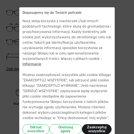
Wysokość soczewki
Dopasujemy się do Twoich potrzeb
145 mm
Nasz sklep korzysta z ciasteczek i/lub innych
Szerokość mostka
podobnych technologii, które służą do gromadzenia i
18 mm
przechowywania informacji. Każdy konkretny plik
cookie jest wykorzystywany do określonego celu lub
Szerokość szkła
celów, takich jak identyfikacja użytkownika,
53 mm
uzyskiwanie informacji sposobie korzystania ze
naszego Sklepu lub w celu spersonalizowania
Długość zauszników
wyświetlanych treści. Więcej o plikach cookie -
145 mm
Informacje
Jak wybrać odpowiedni rozmiar
Możesz zaakceptować wszystkie pliki cookie klikając
"ZAAKCEPTUJ WSZYSTKIE", lub odrzucić pliki cookie
klikając "ZAAKCEPTUJ WYBRANE". Jeśli naciśniesz
"ODRZUĆ WSZYSTKIE", zapisywane będą wyłącznie
pliki cookie niezbędne do zapewnienia
funkcjonowania Sklepu, korzystanie z takich plików
Etui/woreczek
nie wymaga zgody użytkownika. Możesz również
dokonać wyboru poszczególnych kategorii plików
cookie wchodząc w “Chcę dostosować mój wybór”.
Odrzuć
Dostosuj
Zaakceptuj
wszystkie
zgody
wszystkie