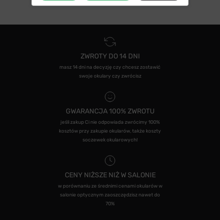
ZWROTY DO 14 DNI
masz 14 dni na decyzję czy chcesz zostawić
swoje okulary czy zwrócisz
GWARANCJA 100% ZWROTU
jeśli zakup Ci nie odpowiada zwrócimy 100%
kosztów przy zakupie okularów, także koszty
soczewek okularowych!
CENY NIŻSZE NIŻ W SALONIE
w porównaniu ze średnimi cenami okularów w
salonie optycznym zaoszczędzisz nawet do
70%