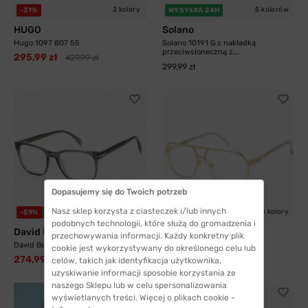
2 kolory
5 kolorów
-31%
WYSYŁKA 24H
HUGO
Solano
Hugo 1097 807 55
Solano 10191 G z nakładką
przeciwsłoneczną z...
295,99 zł
429,99 zł
299,99 zł
Dopasujemy się do Twoich potrzeb
Nasz sklep korzysta z ciasteczek i/lub innych
3 kolory
-59%
WYSYŁKA 24H
-33%
WYSYŁKA 24H
podobnych technologii, które służą do gromadzenia i
David Beckham
Carrera
przechowywania informacji. Każdy konkretny plik
David Beckham 1083 KB7 52
Carrera 1135 J5G 60
cookie jest wykorzystywany do określonego celu lub
274,99 zł
408,99 zł
676,99 zł
609,99 zł
celów, takich jak identyfikacja użytkownika,
uzyskiwanie informacji sposobie korzystania ze
naszego Sklepu lub w celu spersonalizowania
wyświetlanych treści. Więcej o plikach cookie -