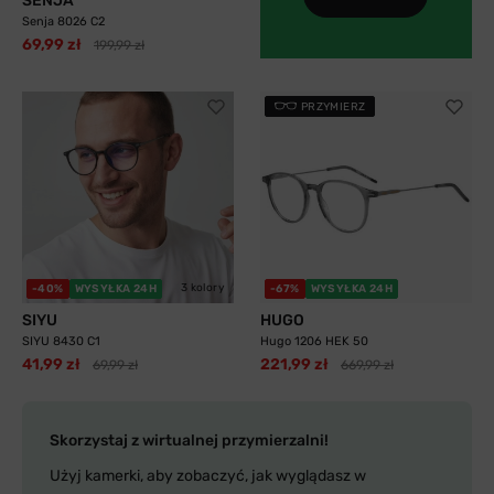
SENJA
Senja 8026 C2
69,99 zł
199,99 zł
PRZYMIERZ
3 kolory
-40%
WYSYŁKA 24H
-67%
WYSYŁKA 24H
SIYU
HUGO
SIYU 8430 C1
Hugo 1206 HEK 50
41,99 zł
221,99 zł
69,99 zł
669,99 zł
Skorzystaj z wirtualnej przymierzalni!
Użyj kamerki, aby zobaczyć, jak wyglądasz w