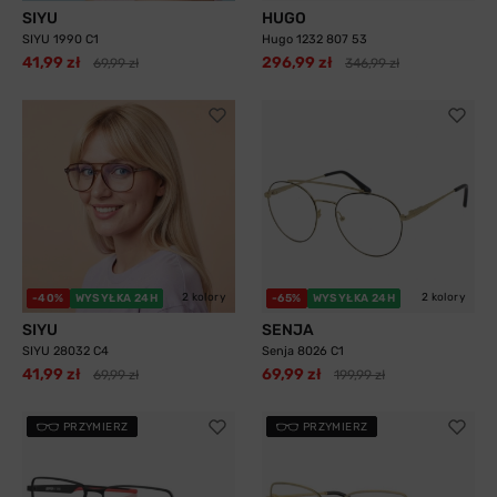
SIYU
HUGO
SIYU 1990 C1
Hugo 1232 807 53
41,99 zł
296,99 zł
69,99 zł
346,99 zł
2 kolory
2 kolory
-40%
WYSYŁKA 24H
-65%
WYSYŁKA 24H
SIYU
SENJA
SIYU 28032 C4
Senja 8026 C1
41,99 zł
69,99 zł
69,99 zł
199,99 zł
PRZYMIERZ
PRZYMIERZ