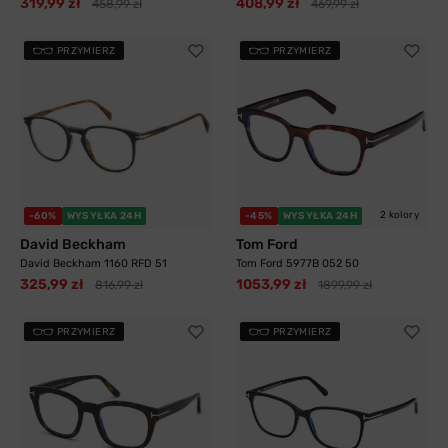
319,99 zł
408,99 zł
458,99 zł
469,99 zł
PRZYMIERZ
PRZYMIERZ
2 kolory
-60%
WYSYŁKA 24H
-45%
WYSYŁKA 24H
David Beckham
Tom Ford
David Beckham 1160 RFD 51
Tom Ford 5977B 052 50
325,99 zł
1053,99 zł
816,99 zł
1899,99 zł
PRZYMIERZ
PRZYMIERZ