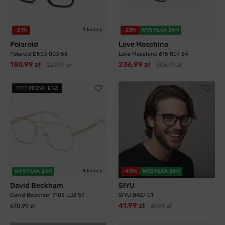
2 kolory
-21%
-23%
WYSYŁKA 24H
Polaroid
Love Moschino
Polaroid D533 003 56
Love Moschino 615 807 54
180,99 zł
236,99 zł
229,99 zł
305,99 zł
PRZYMIERZ
4 kolory
WYSYŁKA 24H
-40%
WYSYŁKA 24H
David Beckham
SIYU
David Beckham 7103 LOJ 57
SIYU 8427 C1
41,99 zł
670,99 zł
69,99 zł