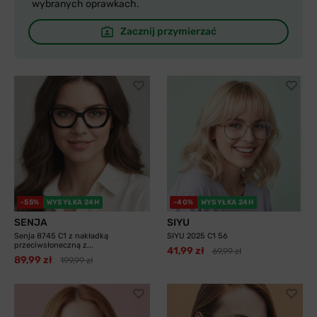
wybranych oprawkach.
Zacznij przymierzać
-55%
WYSYŁKA 24H
-40%
WYSYŁKA 24H
SENJA
SIYU
Senja 8745 C1 z nakładką
SIYU 2025 C1 56
przeciwsłoneczną z...
41,99 zł
69,99 zł
89,99 zł
199,99 zł