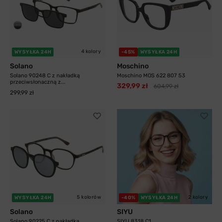
4 kolory
WYSYŁKA 24H
-45%
WYSYŁKA 24H
Solano
Moschino
Solano 90248 C z nakładką
Moschino MOS 622 807 53
przeciwsłonaczną z...
329,99 zł
604,99 zł
299,99 zł
5 kolorów
2 kolory
WYSYŁKA 24H
-40%
WYSYŁKA 24H
Solano
SIYU
Solano 90225 C z nakładką
SIYU 8318 C1