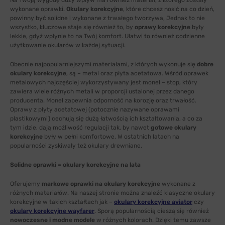
Na Twoją wygodę duży wpływ ma również materiał, z którego zostały
wykonane oprawki.
Okulary korekcyjne
, które chcesz nosić na co dzień,
powinny być solidne i wykonane z trwałego tworzywa, Jednak to nie
wszystko, kluczowe staje się również to, by
oprawy korekcyjne
były
lekkie, gdyż wpłynie to na Twój komfort. Ułatwi to również codzienne
użytkowanie okularów w każdej sytuacji.
Obecnie najpopularniejszymi materiałami, z których wykonuje się
dobre
okulary korekcyjne
, są – metal oraz płyta acetatowa. Wśród oprawek
metalowych najczęściej wykorzystywany jest monel – stop, który
zawiera wiele różnych metali w proporcji ustalonej przez danego
producenta. Monel zapewnia odporność na korozję oraz trwałość.
Oprawy z płyty acetatowej (potocznie nazywane oprawami
plastikowymi) cechują się dużą łatwością ich kształtowania, a co za
tym idzie, dają możliwość regulacji tak, by nawet
gotowe okulary
korekcyjne
były w pełni komfortowe. W ostatnich latach na
popularności zyskiwały też okulary drewniane.
Solidne oprawki = okulary korekcyjne na lata
Oferujemy
markowe oprawki na okulary korekcyjne
wykonane z
różnych materiałów. Na naszej stronie można znaleźć klasyczne okulary
korekcyjne w takich kształtach jak –
okulary korekcyjne aviator
czy
okulary korekcyjne wayfarer
. Sporą popularnością cieszą się również
nowoczesne i modne modele
w różnych kolorach. Dzięki temu zawsze