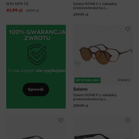
SIYU 5019 C3
Solano 90148 C z nakładką
przeciwsłoneczną z...
41,99 zł
69,99 zł
299,99 zł
3 kolory
WYSYŁKA 24H
Solano
Sprawdź
Solano 90148 F z nakładką
przeciwsłoneczną z...
299,99 zł