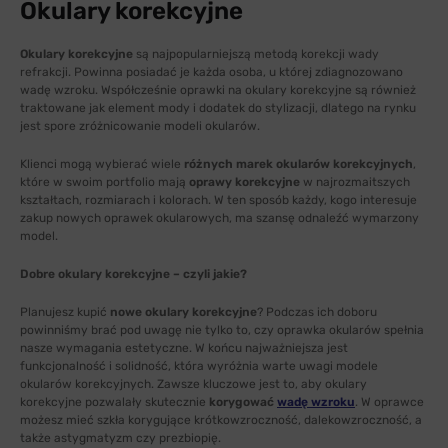
Okulary korekcyjne
Okulary korekcyjne
są najpopularniejszą metodą korekcji wady
refrakcji. Powinna posiadać je każda osoba, u której zdiagnozowano
wadę wzroku. Współcześnie oprawki na okulary korekcyjne są również
traktowane jak element mody i dodatek do stylizacji, dlatego na rynku
jest spore zróżnicowanie modeli okularów.
Klienci mogą wybierać wiele
różnych marek okularów korekcyjnych
,
które w swoim portfolio mają
oprawy korekcyjne
w najrozmaitszych
kształtach, rozmiarach i kolorach. W ten sposób każdy, kogo interesuje
zakup nowych oprawek okularowych, ma szansę odnaleźć wymarzony
model.
Dobre okulary korekcyjne – czyli jakie?
Planujesz kupić
nowe okulary korekcyjne
? Podczas ich doboru
powinniśmy brać pod uwagę nie tylko to, czy oprawka okularów spełnia
nasze wymagania estetyczne. W końcu najważniejsza jest
funkcjonalność i solidność, która wyróżnia warte uwagi modele
okularów korekcyjnych. Zawsze kluczowe jest to, aby okulary
korekcyjne pozwalały skutecznie
korygować
wadę wzroku
. W oprawce
możesz mieć szkła korygujące krótkowzroczność, dalekowzroczność, a
także astygmatyzm czy prezbiopię.