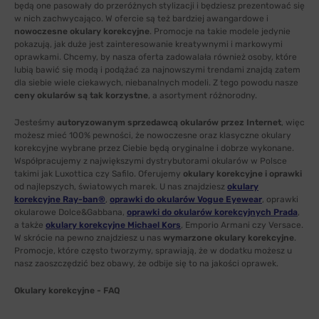
będą one pasowały do przeróżnych stylizacji i będziesz prezentować się
w nich zachwycająco. W ofercie są też bardziej awangardowe i
nowoczesne okulary korekcyjne
. Promocje na takie modele jedynie
pokazują, jak duże jest zainteresowanie kreatywnymi i markowymi
oprawkami. Chcemy, by nasza oferta zadowalała również osoby, które
lubią bawić się modą i podążać za najnowszymi trendami znajdą zatem
dla siebie wiele ciekawych, niebanalnych modeli. Z tego powodu nasze
ceny okularów są tak korzystne
, a asortyment różnorodny.
Jesteśmy
autoryzowanym sprzedawcą okularów przez Internet
, więc
możesz mieć 100% pewności, że nowoczesne oraz klasyczne okulary
korekcyjne wybrane przez Ciebie będą oryginalne i dobrze wykonane.
Współpracujemy z największymi dystrybutorami okularów w Polsce
takimi jak Luxottica czy Safilo. Oferujemy
okulary korekcyjne i oprawki
od najlepszych, światowych marek. U nas znajdziesz
okulary
korekcyjne Ray-ban®
,
oprawki do okularów Vogue Eyewear
, oprawki
okularowe Dolce&Gabbana,
oprawki do okularów korekcyjnych Prada
,
a także
okulary korekcyjne Michael Kors
, Emporio Armani czy Versace.
W skrócie na pewno znajdziesz u nas
wymarzone okulary korekcyjne
.
Promocje, które często tworzymy, sprawiają, że w dodatku możesz u
nasz zaoszczędzić bez obawy, że odbije się to na jakości oprawek.
Okulary korekcyjne - FAQ