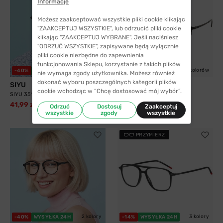
Informacje
Możesz zaakceptować wszystkie pliki cookie klikając
"ZAAKCEPTUJ WSZYSTKIE", lub odrzucić pliki cookie
klikając "ZAAKCEPTUJ WYBRANE". Jeśli naciśniesz
"ODRZUĆ WSZYSTKIE", zapisywane będą wyłącznie
pliki cookie niezbędne do zapewnienia
funkcjonowania Sklepu, korzystanie z takich plików
2 kolory
5 kolorów
-40%
WYSYŁKA 24H
WYSYŁKA 24H
nie wymaga zgody użytkownika. Możesz również
dokonać wyboru poszczególnych kategorii plików
SIYU
Solano
cookie wchodząc w “Chcę dostosować mój wybór”.
SIYU 35117 C9
Solano 10204 B z nakładką
przeciwsłoneczną z...
41,99 zł
69,99 zł
Odrzuć
Dostosuj
Zaakceptuj
299,99 zł
wszystkie
zgody
wszystkie
PRZYMIERZ
2 kolory
3 kolory
-40%
WYSYŁKA 24H
-14%
WYSYŁKA 24H