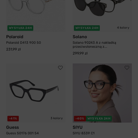
4 kolory
WYSYŁKA 24H
WYSYŁKA 24H
Polaroid
Solano
Polaroid D413 900 50
Solano 90243 A z nakładką
przeciwsłoneczną z...
231,99 zł
299,99 zł
3 kolory
-41%
-40%
WYSYŁKA 24H
Guess
SIYU
Guess 50176 001 54
SIYU 8339 C1