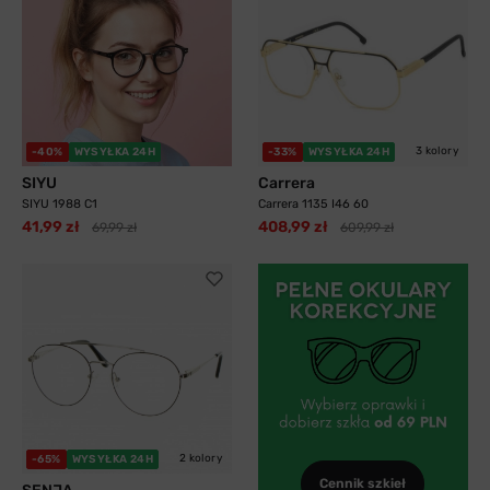
3 kolory
-40%
WYSYŁKA 24H
-33%
WYSYŁKA 24H
SIYU
Carrera
SIYU 1988 C1
Carrera 1135 I46 60
41,99 zł
408,99 zł
69,99 zł
609,99 zł
2 kolory
-65%
WYSYŁKA 24H
Cennik szkieł