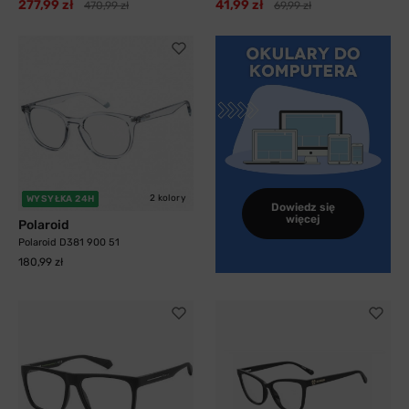
277,99 zł
41,99 zł
470,99 zł
69,99 zł
2 kolory
WYSYŁKA 24H
Dowiedz się
więcej
Polaroid
Polaroid D381 900 51
180,99 zł