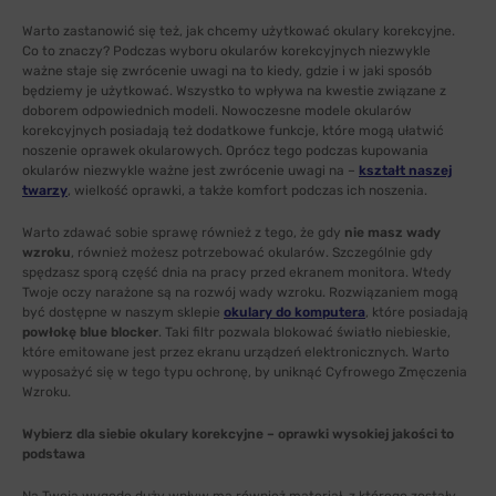
Warto zastanowić się też, jak chcemy użytkować okulary korekcyjne.
Co to znaczy? Podczas wyboru okularów korekcyjnych niezwykle
ważne staje się zwrócenie uwagi na to kiedy, gdzie i w jaki sposób
będziemy je użytkować. Wszystko to wpływa na kwestie związane z
doborem odpowiednich modeli. Nowoczesne modele okularów
korekcyjnych posiadają też dodatkowe funkcje, które mogą ułatwić
noszenie oprawek okularowych. Oprócz tego podczas kupowania
okularów niezwykle ważne jest zwrócenie uwagi na –
kształt naszej
twarzy
, wielkość oprawki, a także komfort podczas ich noszenia.
Warto zdawać sobie sprawę również z tego, że gdy
nie masz wady
wzroku
, również możesz potrzebować okularów. Szczególnie gdy
spędzasz sporą część dnia na pracy przed ekranem monitora. Wtedy
Twoje oczy narażone są na rozwój wady wzroku. Rozwiązaniem mogą
być dostępne w naszym sklepie
okulary do komputera
, które posiadają
powłokę blue blocker
. Taki filtr pozwala blokować światło niebieskie,
które emitowane jest przez ekranu urządzeń elektronicznych. Warto
wyposażyć się w tego typu ochronę, by uniknąć Cyfrowego Zmęczenia
Wzroku.
Wybierz dla siebie okulary korekcyjne – oprawki wysokiej jakości to
podstawa