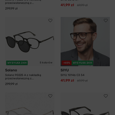
przeciwsłoneczną z...
41,99 zł
69,99 zł
299,99 zł
5 kolorów
WYSYŁKA 24H
-40%
WYSYŁKA 24H
Solano
SIYU
Solano 90225 A z nakładką
SIYU 10146 C3 54
przeciwsłoneczną z...
41,99 zł
69,99 zł
299,99 zł