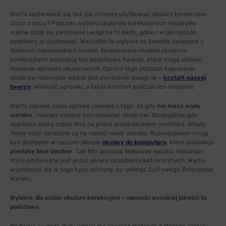
Warto zastanowić się też, jak chcemy użytkować okulary korekcyjne.
Co to znaczy? Podczas wyboru okularów korekcyjnych niezwykle
ważne staje się zwrócenie uwagi na to kiedy, gdzie i w jaki sposób
będziemy je użytkować. Wszystko to wpływa na kwestie związane z
doborem odpowiednich modeli. Nowoczesne modele okularów
korekcyjnych posiadają też dodatkowe funkcje, które mogą ułatwić
noszenie oprawek okularowych. Oprócz tego podczas kupowania
okularów niezwykle ważne jest zwrócenie uwagi na –
kształt naszej
twarzy
, wielkość oprawki, a także komfort podczas ich noszenia.
Warto zdawać sobie sprawę również z tego, że gdy
nie masz wady
wzroku
, również możesz potrzebować okularów. Szczególnie gdy
spędzasz sporą część dnia na pracy przed ekranem monitora. Wtedy
Twoje oczy narażone są na rozwój wady wzroku. Rozwiązaniem mogą
być dostępne w naszym sklepie
okulary do komputera
, które posiadają
powłokę blue blocker
. Taki filtr pozwala blokować światło niebieskie,
które emitowane jest przez ekranu urządzeń elektronicznych. Warto
wyposażyć się w tego typu ochronę, by uniknąć Cyfrowego Zmęczenia
Wzroku.
Wybierz dla siebie okulary korekcyjne – oprawki wysokiej jakości to
podstawa