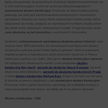
będą one pasowały do przeróżnych stylizacji i będziesz prezentować się
w nich zachwycająco. W ofercie są też bardziej awangardowe i
nowoczesne okulary korekcyjne
. Promocje na takie modele jedynie
pokazują, jak duże jest zainteresowanie kreatywnymi i markowymi
oprawkami. Chcemy, by nasza oferta zadowalała również osoby, które
lubią bawić się modą i podążać za najnowszymi trendami znajdą zatem
dla siebie wiele ciekawych, niebanalnych modeli. Z tego powodu nasze
ceny okularów są tak korzystne
, a asortyment różnorodny.
Jesteśmy
autoryzowanym sprzedawcą okularów przez Internet
, więc
możesz mieć 100% pewności, że nowoczesne oraz klasyczne okulary
korekcyjne wybrane przez Ciebie będą oryginalne i dobrze wykonane.
Współpracujemy z największymi dystrybutorami okularów w Polsce
takimi jak Luxottica czy Safilo. Oferujemy
okulary korekcyjne i oprawki
od najlepszych, światowych marek. U nas znajdziesz
okulary
korekcyjne Ray-ban®
,
oprawki do okularów Vogue Eyewear
, oprawki
okularowe Dolce&Gabbana,
oprawki do okularów korekcyjnych Prada
,
a także
okulary korekcyjne Michael Kors
, Emporio Armani czy Versace.
W skrócie na pewno znajdziesz u nas
wymarzone okulary korekcyjne
.
Promocje, które często tworzymy, sprawiają, że w dodatku możesz u
nasz zaoszczędzić bez obawy, że odbije się to na jakości oprawek.
Okulary korekcyjne - FAQ