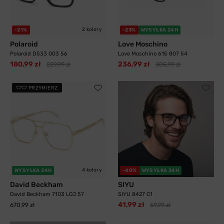
2 kolory
-21%
-23%
WYSYŁKA 24H
Polaroid
Love Moschino
Polaroid D533 003 56
Love Moschino 615 807 54
180,99 zł
236,99 zł
229,99 zł
305,99 zł
PRZYMIERZ
4 kolory
WYSYŁKA 24H
-40%
WYSYŁKA 24H
David Beckham
SIYU
David Beckham 7103 LOJ 57
SIYU 8427 C1
41,99 zł
670,99 zł
69,99 zł