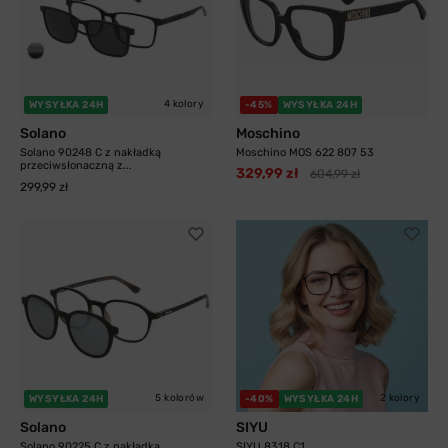
4 kolory
WYSYŁKA 24H
-45%
WYSYŁKA 24H
Solano
Moschino
Solano 90248 C z nakładką
Moschino MOS 622 807 53
przeciwsłonaczną z...
329,99 zł
604,99 zł
299,99 zł
5 kolorów
2 kolory
WYSYŁKA 24H
-40%
WYSYŁKA 24H
Solano
SIYU
Solano 90225 C z nakładką
SIYU 8318 C1