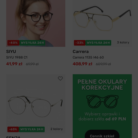
3 kolory
-40%
WYSYŁKA 24H
-33%
WYSYŁKA 24H
SIYU
Carrera
SIYU 1988 C1
Carrera 1135 I46 60
41,99 zł
408,99 zł
69,99 zł
609,99 zł
2 kolory
-65%
WYSYŁKA 24H
Cennik szkieł