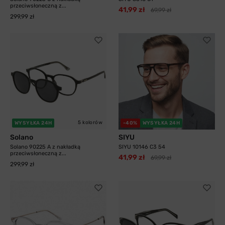
przeciwsłoneczną z...
41,99 zł
69,99 zł
299,99 zł
5 kolorów
WYSYŁKA 24H
-40%
WYSYŁKA 24H
Solano
SIYU
Solano 90225 A z nakładką
SIYU 10146 C3 54
przeciwsłoneczną z...
41,99 zł
69,99 zł
299,99 zł