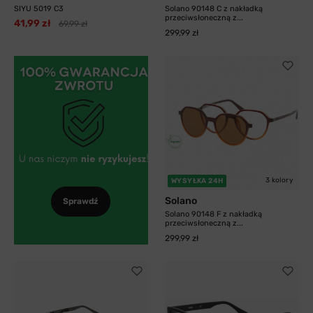
SIYU 5019 C3
Solano 90148 C z nakładką
przeciwsłoneczną z...
41,99 zł
69,99 zł
299,99 zł
3 kolory
WYSYŁKA 24H
Solano
Sprawdź
Solano 90148 F z nakładką
przeciwsłoneczną z...
299,99 zł