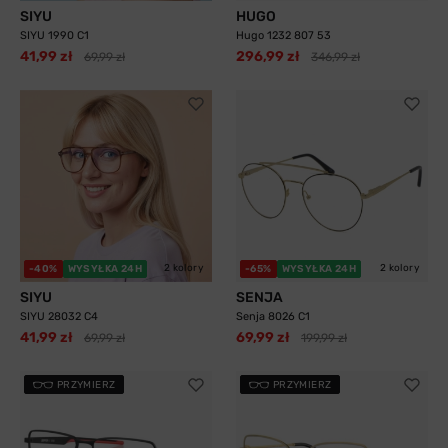
SIYU
HUGO
SIYU 1990 C1
Hugo 1232 807 53
41,99 zł
296,99 zł
69,99 zł
346,99 zł
2 kolory
2 kolory
-40%
WYSYŁKA 24H
-65%
WYSYŁKA 24H
SIYU
SENJA
SIYU 28032 C4
Senja 8026 C1
41,99 zł
69,99 zł
69,99 zł
199,99 zł
PRZYMIERZ
PRZYMIERZ