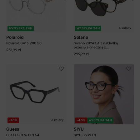
4 kolory
WYSYŁKA 24H
WYSYŁKA 24H
Polaroid
Solano
Polaroid D413 900 50
Solano 90243 A z nakładką
przeciwsłoneczną z...
231,99 zł
299,99 zł
3 kolory
-41%
-40%
WYSYŁKA 24H
Guess
SIYU
Guess 50176 001 54
SIYU 8339 C1