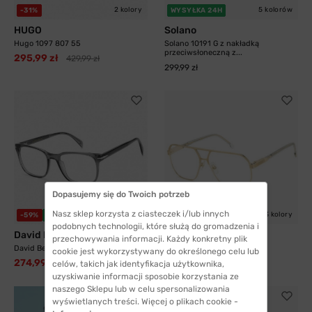
2 kolory
5 kolorów
-31%
WYSYŁKA 24H
HUGO
Solano
Hugo 1097 807 55
Solano 10191 G z nakładką
przeciwsłoneczną z...
295,99 zł
429,99 zł
299,99 zł
Dopasujemy się do Twoich potrzeb
Nasz sklep korzysta z ciasteczek i/lub innych
3 kolory
-59%
WYSYŁKA 24H
-33%
WYSYŁKA 24H
podobnych technologii, które służą do gromadzenia i
David Beckham
Carrera
przechowywania informacji. Każdy konkretny plik
David Beckham 1083 KB7 52
Carrera 1135 J5G 60
cookie jest wykorzystywany do określonego celu lub
274,99 zł
408,99 zł
676,99 zł
609,99 zł
celów, takich jak identyfikacja użytkownika,
uzyskiwanie informacji sposobie korzystania ze
naszego Sklepu lub w celu spersonalizowania
wyświetlanych treści. Więcej o plikach cookie -