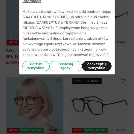
Informacje
Możesz zaakceptować wszystkie pliki cookie klikając
"ZAAKCEPTUJ WSZYSTKIE", lub odrzucić pliki cookie
klikając "ZAAKCEPTUJ WYBRANE". Jeśli naciśniesz
"ODRZUĆ WSZYSTKIE", zapisywane będą wyłącznie
pliki cookie niezbędne do zapewnienia
funkcjonowania Sklepu, korzystanie z takich plików
2 kolory
5 kolorów
-40%
WYSYŁKA 24H
WYSYŁKA 24H
nie wymaga zgody użytkownika. Możesz również
dokonać wyboru poszczególnych kategorii plików
SIYU
Solano
cookie wchodząc w “Chcę dostosować mój wybór”.
SIYU 35117 C9
Solano 10204 B z nakładką
przeciwsłoneczną z...
41,99 zł
69,99 zł
Odrzuć
Dostosuj
Zaakceptuj
299,99 zł
wszystkie
zgody
wszystkie
PRZYMIERZ
2 kolory
3 kolory
-40%
WYSYŁKA 24H
-14%
WYSYŁKA 24H