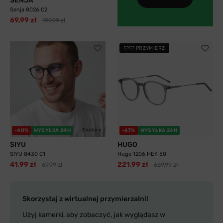
SENJA
Senja 8026 C2
69,99 zł
199,99 zł
PRZYMIERZ
3 kolory
-40%
WYSYŁKA 24H
-67%
WYSYŁKA 24H
SIYU
HUGO
SIYU 8430 C1
Hugo 1206 HEK 50
41,99 zł
221,99 zł
69,99 zł
669,99 zł
Skorzystaj z wirtualnej przymierzalni!
Użyj kamerki, aby zobaczyć, jak wyglądasz w