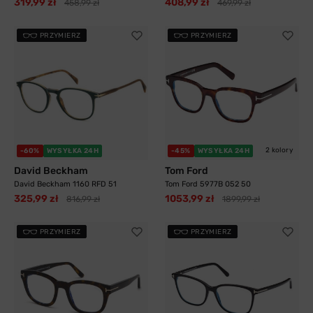
319,99 zł
408,99 zł
458,99 zł
469,99 zł
PRZYMIERZ
PRZYMIERZ
2 kolory
-60%
WYSYŁKA 24H
-45%
WYSYŁKA 24H
David Beckham
Tom Ford
David Beckham 1160 RFD 51
Tom Ford 5977B 052 50
325,99 zł
1053,99 zł
816,99 zł
1899,99 zł
PRZYMIERZ
PRZYMIERZ