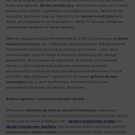
Na Twoją wygodę duży wpływ ma również materiał, z którego zostały
wykonane oprawki.
Okulary korekcyjne
, które chcesz nosić na co dzień,
powinny być solidne i wykonane z trwałego tworzywa, Jednak to nie
wszystko, kluczowe staje się również to, by
oprawy korekcyjne
były
lekkie, gdyż wpłynie to na Twój komfort. Ułatwi to również codzienne
użytkowanie okularów w każdej sytuacji.
Obecnie najpopularniejszymi materiałami, z których wykonuje się
dobre
okulary korekcyjne
, są – metal oraz płyta acetatowa. Wśród oprawek
metalowych najczęściej wykorzystywany jest monel – stop, który
zawiera wiele różnych metali w proporcji ustalonej przez danego
producenta. Monel zapewnia odporność na korozję oraz trwałość.
Oprawy z płyty acetatowej (potocznie nazywane oprawami
plastikowymi) cechują się dużą łatwością ich kształtowania, a co za
tym idzie, dają możliwość regulacji tak, by nawet
gotowe okulary
korekcyjne
były w pełni komfortowe. W ostatnich latach na
popularności zyskiwały też okulary drewniane.
Solidne oprawki = okulary korekcyjne na lata
Oferujemy
markowe oprawki na okulary korekcyjne
wykonane z
różnych materiałów. Na naszej stronie można znaleźć klasyczne okulary
korekcyjne w takich kształtach jak –
okulary korekcyjne aviator
czy
okulary korekcyjne wayfarer
. Sporą popularnością cieszą się również
nowoczesne i modne modele
w różnych kolorach. Dzięki temu zawsze