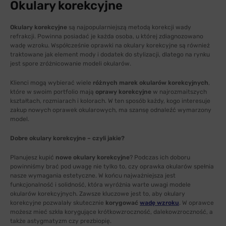
Okulary korekcyjne
Okulary korekcyjne
są najpopularniejszą metodą korekcji wady
refrakcji. Powinna posiadać je każda osoba, u której zdiagnozowano
wadę wzroku. Współcześnie oprawki na okulary korekcyjne są również
traktowane jak element mody i dodatek do stylizacji, dlatego na rynku
jest spore zróżnicowanie modeli okularów.
Klienci mogą wybierać wiele
różnych marek okularów korekcyjnych
,
które w swoim portfolio mają
oprawy korekcyjne
w najrozmaitszych
kształtach, rozmiarach i kolorach. W ten sposób każdy, kogo interesuje
zakup nowych oprawek okularowych, ma szansę odnaleźć wymarzony
model.
Dobre okulary korekcyjne – czyli jakie?
Planujesz kupić
nowe okulary korekcyjne
? Podczas ich doboru
powinniśmy brać pod uwagę nie tylko to, czy oprawka okularów spełnia
nasze wymagania estetyczne. W końcu najważniejsza jest
funkcjonalność i solidność, która wyróżnia warte uwagi modele
okularów korekcyjnych. Zawsze kluczowe jest to, aby okulary
korekcyjne pozwalały skutecznie
korygować
wadę wzroku
. W oprawce
możesz mieć szkła korygujące krótkowzroczność, dalekowzroczność, a
także astygmatyzm czy prezbiopię.