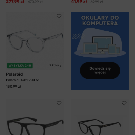
277,99 zł
41,99 zł
470,99 zł
69,99 zł
2 kolory
WYSYŁKA 24H
Dowiedz się
więcej
Polaroid
Polaroid D381 900 51
180,99 zł