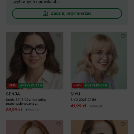
wybranych oprawkach.
Zacznij przymierzać
-55%
WYSYŁKA 24H
-40%
WYSYŁKA 24H
SENJA
SIYU
Senja 8745 C1 z nakładką
SIYU 2025 C1 56
przeciwsłoneczną z...
41,99 zł
69,99 zł
89,99 zł
199,99 zł