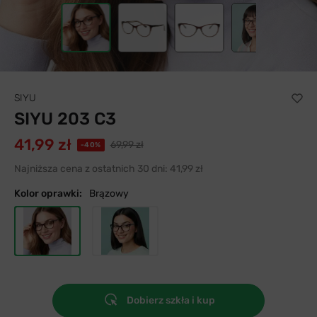
SIYU
SIYU 203 C3
41,99 zł
69,99 zł
-40%
Najniższa cena z ostatnich 30 dni:
41,99 zł
Kolor oprawki:
Brązowy
Dobierz szkła i kup