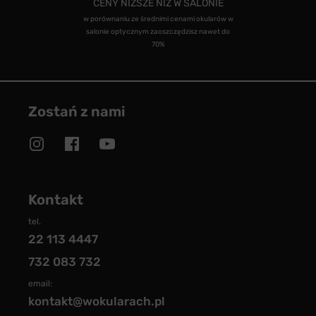
CENY NIŻSZE NIŻ W SALONIE
w porównaniu ze średnimi cenami okularów w
salonie optycznym zaoszczędzisz nawet do
70%
Zostań z nami
Kontakt
tel.
22 113 4447
732 083 732
email:
kontakt@wokularach.pl