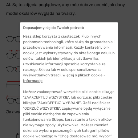
AI. Są to zdjęcia poglądowe, aby móc dobrze ocenić jak dany
model okularów wygląda na twarzy.
Dopasujemy się do Twoich potrzeb
Wysokość soczewki
Nasz sklep korzysta z ciasteczek i/lub innych
40 mm
podobnych technologii, które służą do gromadzenia i
przechowywania informacji. Każdy konkretny plik
Szerokość mostka
cookie jest wykorzystywany do określonego celu lub
18 mm
celów, takich jak identyfikacja użytkownika,
uzyskiwanie informacji sposobie korzystania ze
Szerokość szkła
naszego Sklepu lub w celu spersonalizowania
52 mm
wyświetlanych treści. Więcej o plikach cookie -
Informacje
Długość zauszników
142 mm
Możesz zaakceptować wszystkie pliki cookie klikając
Szerokość oprawki
"ZAAKCEPTUJ WSZYSTKIE", lub odrzucić pliki cookie
136 mm
klikając "ZAAKCEPTUJ WYBRANE". Jeśli naciśniesz
"ODRZUĆ WSZYSTKIE", zapisywane będą wyłącznie
Jak wybrać odpowiedni rozmiar
pliki cookie niezbędne do zapewnienia
funkcjonowania Sklepu, korzystanie z takich plików
nie wymaga zgody użytkownika. Możesz również
dokonać wyboru poszczególnych kategorii plików
cookie wchodząc w “Chcę dostosować mój wybór”.