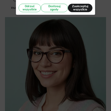
Odrzuć
Dostosuj
Zaakceptuj
Etui/woreczek
wszystkie
zgody
wszystkie