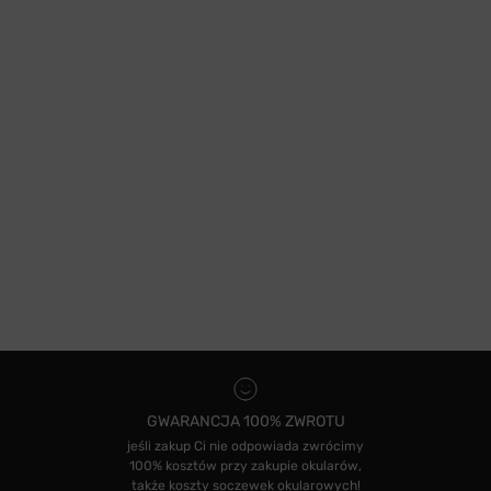
GWARANCJA 100% ZWROTU
jeśli zakup Ci nie odpowiada zwrócimy
100% kosztów przy zakupie okularów,
także koszty soczewek okularowych!