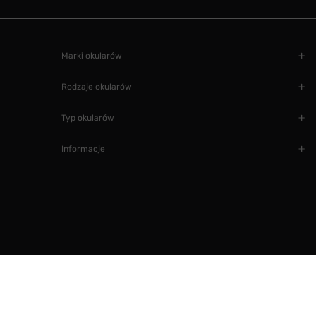
Marki okularów
Rodzaje okularów
Typ okularów
Informacje