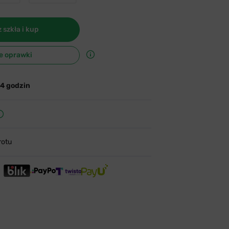
 szkła i kup
e oprawki
24 godzin
rotu