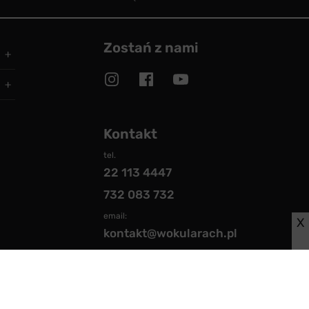
Zostań z nami
Kontakt
tel.
22 113 4447
732 083 732
email:
X
kontakt@wokularach.pl