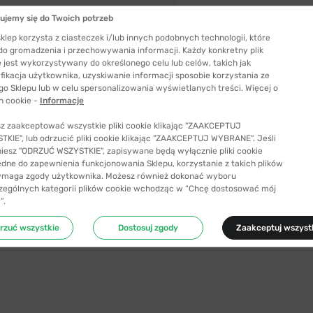
ujemy się do Twoich potrzeb
klep korzysta z ciasteczek i/lub innych podobnych technologii, które
 do gromadzenia i przechowywania informacji. Każdy konkretny plik
 jest wykorzystywany do określonego celu lub celów, takich jak
fikacja użytkownika, uzyskiwanie informacji sposobie korzystania ze
go Sklepu lub w celu spersonalizowania wyświetlanych treści. Więcej o
h cookie -
Informacje
z zaakceptować wszystkie pliki cookie klikając "ZAAKCEPTUJ
KIE", lub odrzucić pliki cookie klikając "ZAAKCEPTUJ WYBRANE". Jeśli
niesz "ODRZUĆ WSZYSTKIE", zapisywane będą wyłącznie pliki cookie
ędne do zapewnienia funkcjonowania Sklepu, korzystanie z takich plików
ymaga zgody użytkownika. Możesz również dokonać wyboru
zególnych kategorii plików cookie wchodząc w “Chcę dostosować mój
Szerokość szkła
”.
55 mm
rzuć wszystkie
Dostosuj zgody
Zaakceptuj wszyst
ć odpowiedni rozmiar