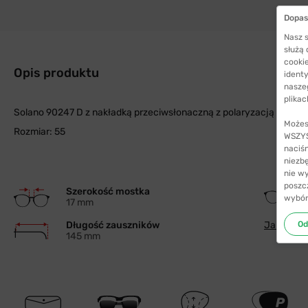
Dopas
Nasz s
służą
cookie
Opis produktu
identy
nasze
plikac
Solano 90247 D z nakładką przeciwsłonaczną z polaryzacją
Możes
Rozmiar: 55
WSZYST
naciś
niezb
nie w
poszc
Szerokość mostka
wybór
17 mm
Od
Długość zauszników
Jak wybra
145 mm