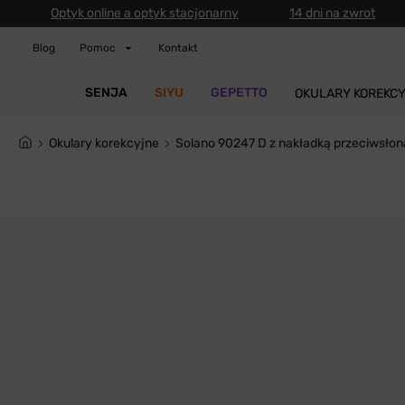
Optyk online a optyk stacjonarny
14 dni na zwrot
Blog
Pomoc
Kontakt
SENJA
SIYU
GEPETTO
OKULARY KOREKC
Okulary korekcyjne
Solano 90247 D z nakładką przeciwsłon