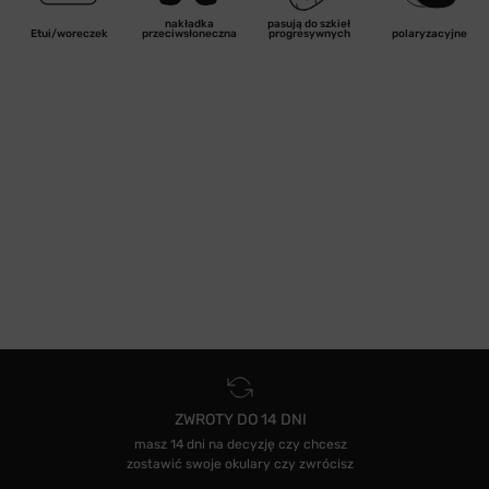
nakładka
pasują do szkieł
Etui/woreczek
przeciwsłoneczna
progresywnych
polaryzacyjne
ZWROTY DO 14 DNI
masz 14 dni na decyzję czy chcesz
zostawić swoje okulary czy zwrócisz