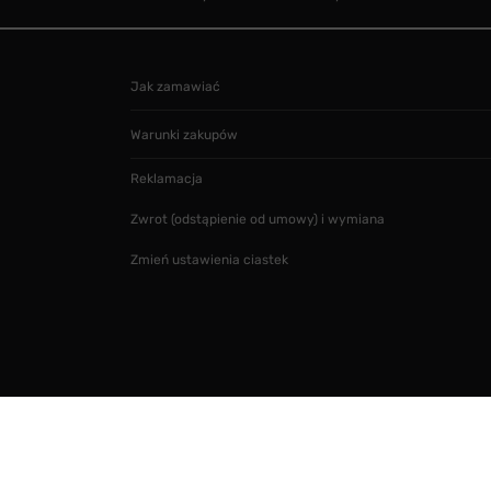
Jak zamawiać
Warunki zakupów
Reklamacja
Zwrot (odstąpienie od umowy) i wymiana
Zmień ustawienia ciastek
Projekt i realizacja
SMARTMAGE