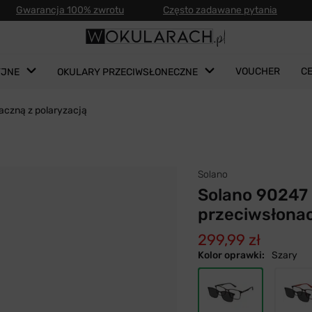
Gwarancja 100% zwrotu
Często zadawane pytania
VOUCHER
C
YJNE
OKULARY PRZECIWSŁONECZNE
aczną z polaryzacją
Solano
Solano 90247 
przeciwsłonac
299,99 zł
Kolor oprawki:
Szary