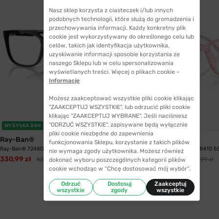
Nasz sklep korzysta z ciasteczek i/lub innych
podobnych technologii, które służą do gromadzenia i
przechowywania informacji. Każdy konkretny plik
cookie jest wykorzystywany do określonego celu lub
celów, takich jak identyfikacja użytkownika,
uzyskiwanie informacji sposobie korzystania ze
naszego Sklepu lub w celu spersonalizowania
wyświetlanych treści. Więcej o plikach cookie -
Informacje
Możesz zaakceptować wszystkie pliki cookie klikając
"ZAAKCEPTUJ WSZYSTKIE", lub odrzucić pliki cookie
klikając "ZAAKCEPTUJ WYBRANE". Jeśli naciśniesz
"ODRZUĆ WSZYSTKIE", zapisywane będą wyłącznie
WYSYŁKA 24H
WYSYŁKA 24H
pliki cookie niezbędne do zapewnienia
Ray-Ban®
Ray-Ban®
funkcjonowania Sklepu, korzystanie z takich plików
Ray-Ban® 7248D 2000 55
Ray-Ban® 7248D 8410 5
nie wymaga zgody użytkownika. Możesz również
330,99 zł
318,99 zł
529,99 zł
529,99 zł
dokonać wyboru poszczególnych kategorii plików
cookie wchodząc w “Chcę dostosować mój wybór”.
Odrzuć
Dostosuj
Zaakceptuj
wszystkie
zgody
wszystkie