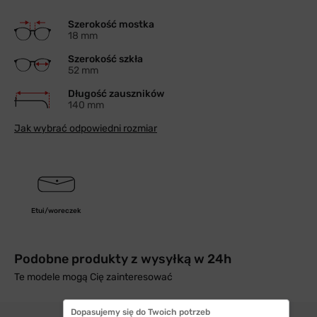
Szerokość mostka
18 mm
Szerokość szkła
52 mm
Długość zauszników
140 mm
Jak wybrać odpowiedni rozmiar
Etui/woreczek
Podobne produkty z wysyłką w 24h
Te modele mogą Cię zainteresować
Dopasujemy się do Twoich potrzeb