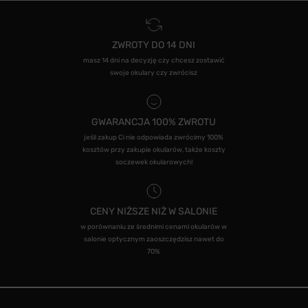
ZWROTY DO 14 DNI
masz 14 dni na decyzję czy chcesz zostawić
swoje okulary czy zwrócisz
GWARANCJA 100% ZWROTU
jeśli zakup Ci nie odpowiada zwrócimy 100%
kosztów przy zakupie okularów, także koszty
soczewek okularowych!
CENY NIŻSZE NIŻ W SALONIE
w porównaniu ze średnimi cenami okularów w
salonie optycznym zaoszczędzisz nawet do
70%