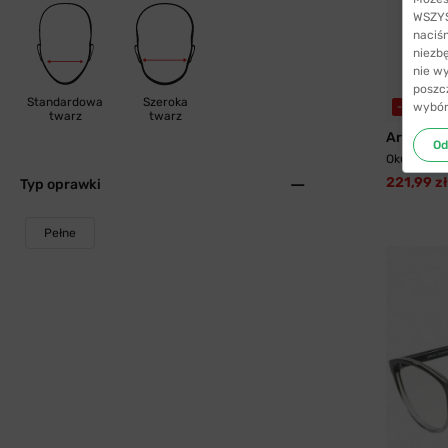
WSZYST
naciś
niezb
nie w
poszc
Standardowa
Szeroka
wybór
-41%
twarz
twarz
Armani 
Od
Okulary pr
221,99 zł
Typ oprawki
Pełne