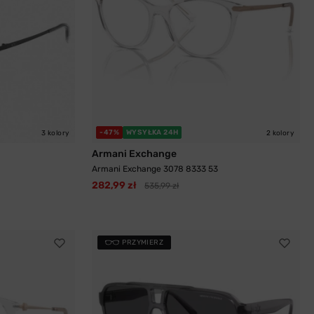
-47%
WYSYŁKA 24H
3 kolory
2 kolory
Armani Exchange
Armani Exchange 3078 8333 53
282,99 zł
535,99 zł
PRZYMIERZ