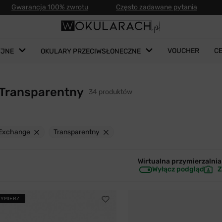
Gwarancja 100% zwrotu
Często zadawane pytania
VOUCHER
C
YJNE
OKULARY PRZECIWSŁONECZNE
 Transparentny
34 produktów
 Exchange
Transparentny
Wirtualna przymierzalnia 
Wyłącz podgląd
Z
ZYMIERZ