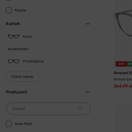
Męskie
Kształt
Kocie
Kwadratowe
Prostokątne
-20%
W
Armani 
Pokaż więcej
Armani Ex
364,99 z
Producent
Szukaj
Anne Marii