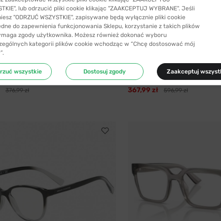
KIE", lub odrzucić pliki cookie klikając "ZAAKCEPTUJ WYBRANE". Jeśli
niesz "ODRZUĆ WSZYSTKIE", zapisywane będą wyłącznie pliki cookie
ędne do zapewnienia funkcjonowania Sklepu, korzystanie z takich plików
ymaga zgody użytkownika. Możesz również dokonać wyboru
zególnych kategorii plików cookie wchodząc w “Chcę dostosować mój
”.
-38%
4 kolory
Exchange
Armani Exchange
rzuć wszystkie
Dostosuj zgody
Zaakceptuj wszyst
zeciwsłoneczne Armani Exchange...
Okulary przeciwsloneczne Armani
367,99 zł
376,99 zł
596,99 zł