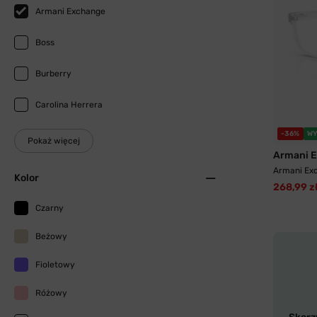
Armani Exchange
Boss
Burberry
Carolina Herrera
-36%
WY
Pokaż więcej
Armani 
Armani Ex
Kolor
268,99 z
Czarny
Beżowy
Fioletowy
Różowy