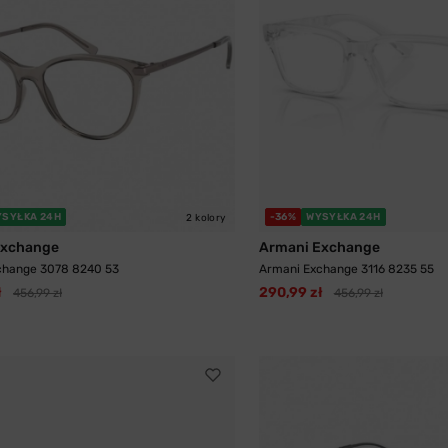
YSYŁKA 24H
-36%
WYSYŁKA 24H
2 kolory
Exchange
Armani Exchange
change 3078 8240 53
Armani Exchange 3116 8235 55
ł
290,99 zł
456,99 zł
456,99 zł