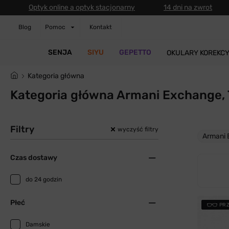
Optyk online a optyk stacjonarny
14 dni na zwrot
Blog
Pomoc
Kontakt
SENJA
SIYU
GEPETTO
OKULARY KOREKC
Kategoria główna
Kategoria główna Armani Exchange,
Filtry
wyczyść filtry
Armani
Czas dostawy
do 24 godzin
Płeć
PR
Damskie