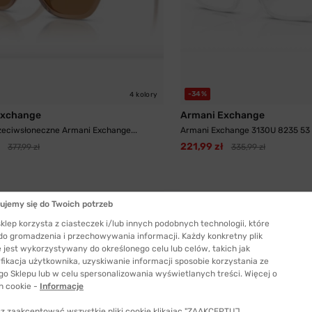
-34%
4 kolory
Exchange
Armani Exchange
zeciwsłoneczne Armani Exchange...
Armani Exchange 3130U 8235 53
221,99 zł
377,99 zł
335,99 zł
ZYMIERZ
ujemy się do Twoich potrzeb
klep korzysta z ciasteczek i/lub innych podobnych technologii, które
 do gromadzenia i przechowywania informacji. Każdy konkretny plik
 jest wykorzystywany do określonego celu lub celów, takich jak
fikacja użytkownika, uzyskiwanie informacji sposobie korzystania ze
go Sklepu lub w celu spersonalizowania wyświetlanych treści. Więcej o
h cookie -
Informacje
z zaakceptować wszystkie pliki cookie klikając "ZAAKCEPTUJ