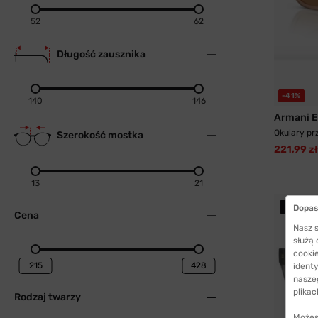
52
62
Długość zausznika
-41%
140
146
Armani 
Okulary pr
Szerokość mostka
221,99 zł
13
21
PR
Dopas
Cena
Nasz s
służą
cookie
identy
nasze
plikac
Rodzaj twarzy
Możes