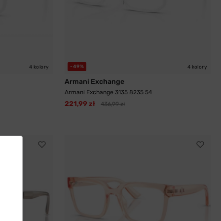
-49%
4 kolory
4 kolory
Armani Exchange
Armani Exchange 3135 8235 54
221,99 zł
436,99 zł