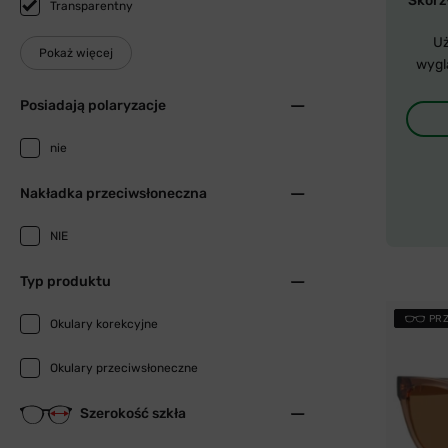
Skorzy
Transparentny
Uż
Pokaż więcej
wygl
Posiadają polaryzacje
nie
Nakładka przeciwsłoneczna
NIE
Typ produktu
PR
Okulary korekcyjne
Okulary przeciwsłoneczne
Szerokość szkła