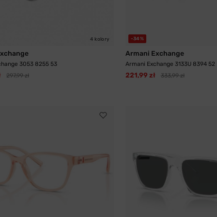
-34%
4 kolory
Exchange
Armani Exchange
change 3053 8255 53
Armani Exchange 3133U 8394 52
ł
221,99 zł
297,99 zł
333,99 zł