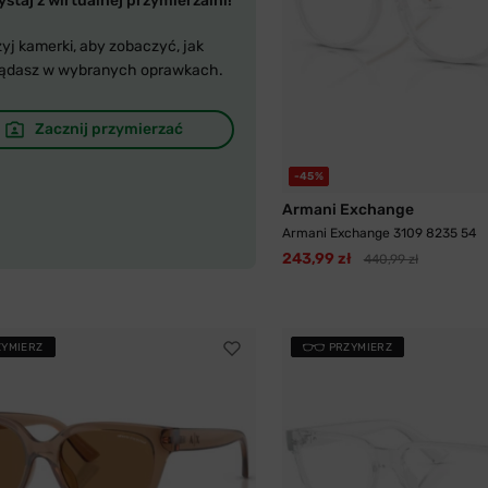
staj z wirtualnej przymierzalni!
yj kamerki, aby zobaczyć, jak
ądasz w wybranych oprawkach.
Zacznij przymierzać
-45%
Armani Exchange
Armani Exchange 3109 8235 54
243,99 zł
440,99 zł
ZYMIERZ
PRZYMIERZ