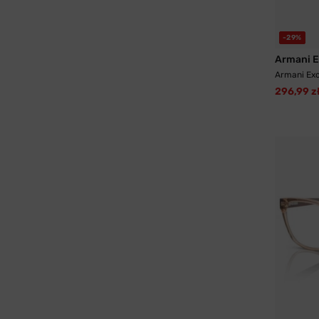
-29%
Armani 
Armani Ex
296,99 z