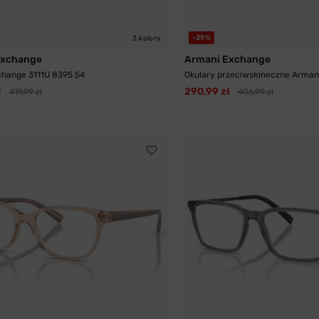
-29%
3 kolory
Exchange
Armani Exchange
change 3111U 8395 54
Okulary przeciwsłoneczne Armani
ł
290,99 zł
419,99 zł
406,99 zł