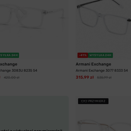
SYŁKA 24H
-41%
WYSYŁKA 24H
Exchange
Armani Exchange
change 3083U 8235 54
Armani Exchange 3077 8333 54
ł
315,99 zł
420,00 zł
535,99 zł
PRZYMIERZ