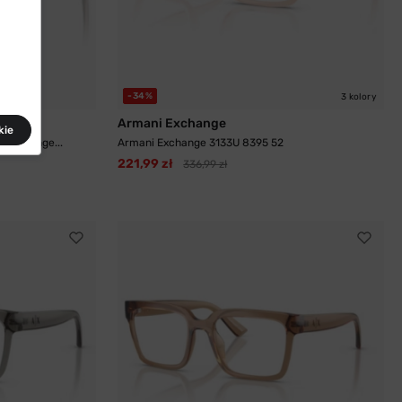
-34%
3 kolory
Armani Exchange
kie
 Exchange...
Armani Exchange 3133U 8395 52
221,99 zł
336,99 zł