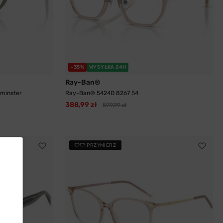
-35%
WYSYŁKA 24H
Ray-Ban®
tminster
Ray-Ban® 5424D 8267 54
388,99 zł
599,99 zł
PRZYMIERZ