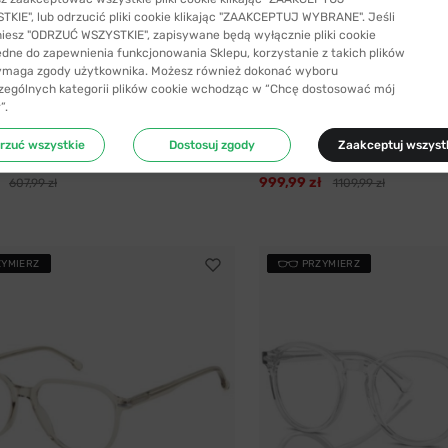
KIE", lub odrzucić pliki cookie klikając "ZAAKCEPTUJ WYBRANE". Jeśli
niesz "ODRZUĆ WSZYSTKIE", zapisywane będą wyłącznie pliki cookie
ędne do zapewnienia funkcjonowania Sklepu, korzystanie z takich plików
ymaga zgody użytkownika. Możesz również dokonać wyboru
zególnych kategorii plików cookie wchodząc w “Chcę dostosować mój
”.
SYŁKA 24H
-10%
WYSYŁKA 24H
®
David Beckham
rzuć wszystkie
Dostosuj zgody
Zaakceptuj wszyst
zeciwsłoneczne Ray Ban® 4459D...
David Beckham 7125 B59 47
999,99 zł
607,99 zł
1109,99 zł
ZYMIERZ
PRZYMIERZ