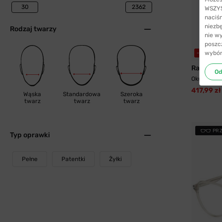
WSZYST
naciś
niezb
Rodzaj twarzy
nie w
poszc
wybór
-31%
WY
Ray-Ban
Od
Okulary pr
417,99 zł
Wąska
Standardowa
Szeroka
twarz
twarz
twarz
PR
Typ oprawki
Pełne
Patentki
Żyłki