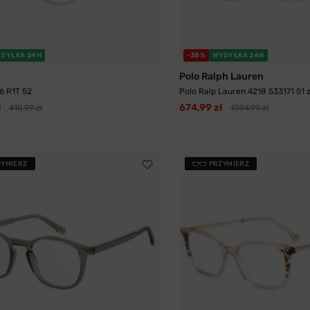
SYŁKA 24H
-38%
WYSYŁKA 24H
Polo Ralph Lauren
6 R1T 52
Polo Ralp Lauren 4218 533171 51 
ł
674,99 zł
410,99 zł
1094,99 zł
ZYMIERZ
PRZYMIERZ