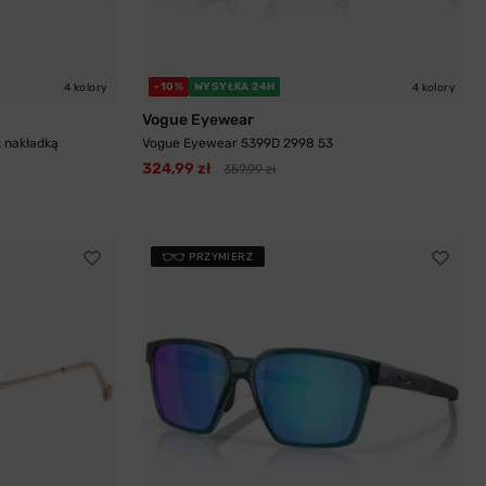
-10%
WYSYŁKA 24H
4 kolory
4 kolory
Vogue Eyewear
z nakładką
Vogue Eyewear 5399D 2998 53
324,99 zł
359,99 zł
PRZYMIERZ