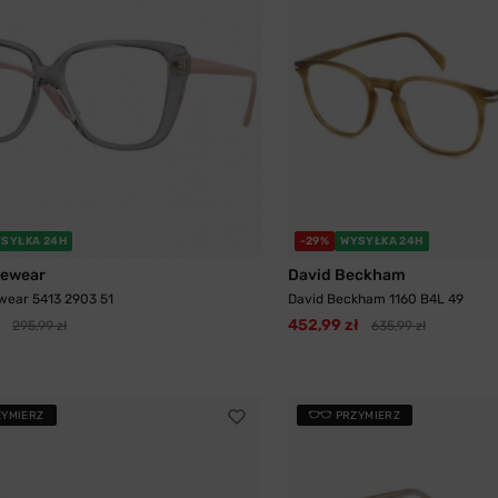
SYŁKA 24H
-29%
WYSYŁKA 24H
yewear
David Beckham
wear 5413 2903 51
David Beckham 1160 B4L 49
452,99 zł
295,99 zł
635,99 zł
ZYMIERZ
PRZYMIERZ