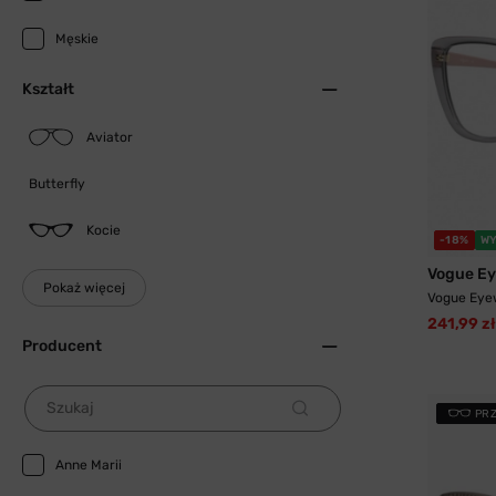
Męskie
Kształt
Aviator
Butterfly
Kocie
-18%
WY
Vogue E
Pokaż więcej
Vogue Eye
241,99 zł
Producent
Szukaj
PR
Anne Marii