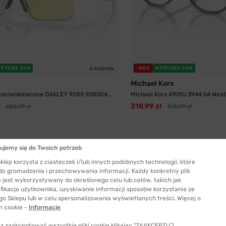
SYŁKA 24H
-45%
WYSYŁKA 24H
6 kolorów
Michael Kors
zeciwsłoneczne OAKLEY 9285 928504...
Michael Kors 4109U 3944 54 Wes
318,99 zł
685,99 zł
575,99 zł
ZYMIERZ
PRZYMIERZ
ujemy się do Twoich potrzeb
klep korzysta z ciasteczek i/lub innych podobnych technologii, które
 do gromadzenia i przechowywania informacji. Każdy konkretny plik
 jest wykorzystywany do określonego celu lub celów, takich jak
fikacja użytkownika, uzyskiwanie informacji sposobie korzystania ze
go Sklepu lub w celu spersonalizowania wyświetlanych treści. Więcej o
h cookie -
Informacje
z zaakceptować wszystkie pliki cookie klikając "ZAAKCEPTUJ