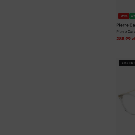
-29%
WY
Pierre C
Pierre Car
285,99 z
PR