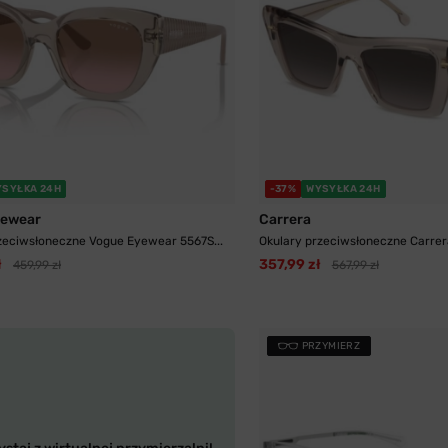
YSYŁKA 24H
-37%
WYSYŁKA 24H
yewear
Carrera
zeciwsłoneczne Vogue Eyewear 5567S...
Okulary przeciwsłoneczne Carrer
ł
357,99 zł
459,99 zł
567,99 zł
PRZYMIERZ