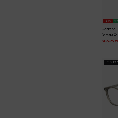
-25%
WY
Carrera
Carrera 34
306,99 z
PR