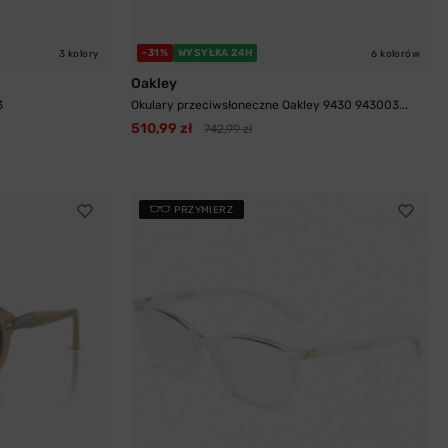
-31%
WYSYŁKA 24H
3 kolory
6 kolorów
Oakley
3
Okulary przeciwsłoneczne Oakley 9430 943003...
510,99 zł
742,99 zł
PRZYMIERZ