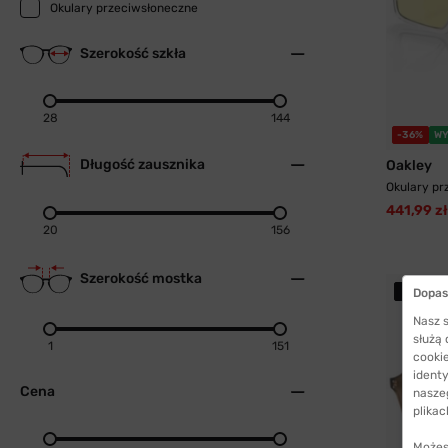
Okulary przeciwsłoneczne
Szerokość szkła
28
144
-36%
WY
Długość zausznika
Oakley
Okulary pr
441,99 zł
20
156
Szerokość mostka
PR
Dopas
Nasz s
służą
1
151
cookie
identy
Cena
nasze
plikac
Możes