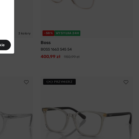
-58%
WYSYŁKA 24H
3 kolory
Boss
kie
BOSS 1663 S45 54
400,99 zł
950,99 zł
PRZYMIERZ