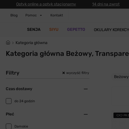
Optyk online a optyk stacjonarny
14 dni na zwrot
Blog
Pomoc
Kontakt
SENJA
SIYU
GEPETTO
OKULARY KOREKC
Kategoria główna
Kategoria główna Beżowy, Transpar
Filtry
wyczyść filtry
Beżowy
Czas dostawy
do 24 godzin
Płeć
PR
Damskie