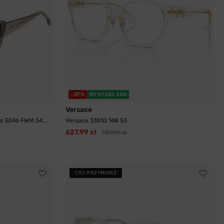
-37%
WYSYŁKA 24H
Versace
a 3046 FWM 54...
Versace 3351D 148 53
627,99 zł
989,99 zł
PRZYMIERZ