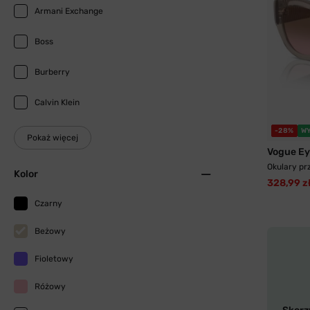
Armani Exchange
Boss
Burberry
Calvin Klein
-28%
W
Pokaż więcej
Vogue E
Okulary pr
Kolor
328,99 z
Czarny
Beżowy
Fioletowy
Różowy