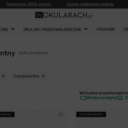
Gwarancja 100% zwrotu
Często zadawane pytania
VOUCHER
C
YJNE
OKULARY PRZECIWSŁONECZNE
entny
2495 produktów
Transparentny
Wirtualna przymierzalnia 
Wyłącz podgląd
Z
ZYMIERZ
PRZYMIERZ