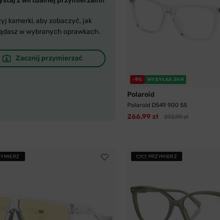
staj z wirtualnej przymierzalni!
yj kamerki, aby zobaczyć, jak
ądasz w wybranych oprawkach.
Zacznij przymierzać
-9%
WYSYŁKA 24H
Polaroid
Polaroid D549 900 55
266,99 zł
293,99 zł
ZYMIERZ
PRZYMIERZ