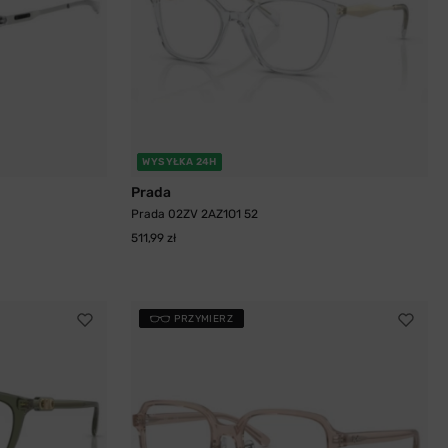
WYSYŁKA 24H
Prada
Prada 02ZV 2AZ1O1 52
511,99 zł
PRZYMIERZ