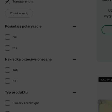
Skorzy
Transparentny
Uż
Pokaż więcej
wygl
Posiadają polaryzacje
nie
tak
Nakładka przeciwsłoneczna
TAK
PR
NIE
Typ produktu
Okulary korekcyjne