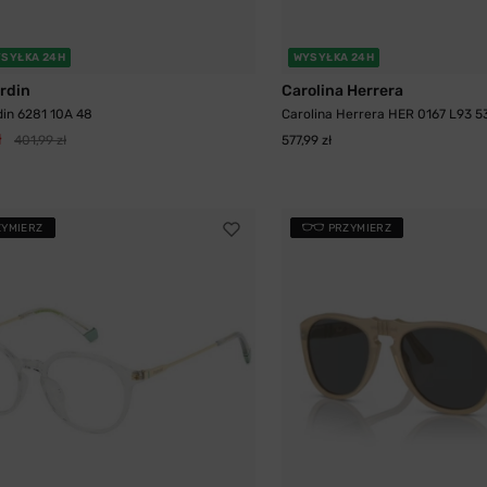
SYŁKA 24H
WYSYŁKA 24H
ardin
Carolina Herrera
din 6281 10A 48
Carolina Herrera HER 0167 L93 5
ł
401,99 zł
577,99 zł
ZYMIERZ
PRZYMIERZ