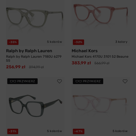
5 kolorów
3 kolory
-35%
-32%
Ralph by Ralph Lauren
Michael Kors
Ralph by Ralph Lauren 7180U 6279
Michael Kors 4170U 3101 52 Beaune
55
383,99 zł
566,99 zł
256,99 zł
394,99 zł
PRZYMIERZ
PRZYMIERZ
5 kolorów
5 kolorów
-31%
-47%