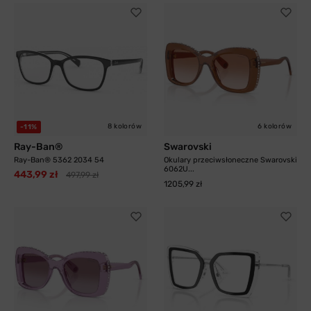
8 kolorów
6 kolorów
-11%
Ray-Ban®
Swarovski
Ray-Ban® 5362 2034 54
Okulary przeciwsłoneczne Swarovski
6062U...
443,99 zł
497,99 zł
1205,99 zł