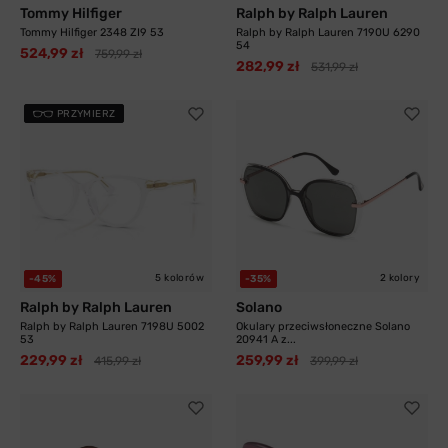
Tommy Hilfiger
Ralph by Ralph Lauren
Tommy Hilfiger 2348 ZI9 53
Ralph by Ralph Lauren 7190U 6290
54
524,99 zł
759,99 zł
282,99 zł
531,99 zł
PRZYMIERZ
5 kolorów
2 kolory
-45%
-35%
Ralph by Ralph Lauren
Solano
Ralph by Ralph Lauren 7198U 5002
Okulary przeciwsłoneczne Solano
53
20941 A z...
229,99 zł
259,99 zł
415,99 zł
399,99 zł