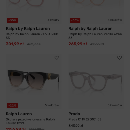
4 kolory
5 kolorów
-35%
-36%
Ralph by Ralph Lauren
Ralph by Ralph Lauren
Ralph by Ralph Lauren 7177U 5801
Ralph by Ralph Lauren 7198U 6244
53
53
301,99 zł
265,99 zł
462,99 zł
415,99 zł
5 kolorów
5 kolorów
-22%
Ralph Lauren
Prada
Okulary przeciwsłoneczne Ralph
Prada C11V 29G1O1 53
Lauren 8221...
843,99 zł
1156,99 zł
1476,99 zł