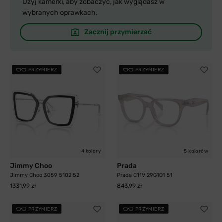
Użyj kamerki, aby zobaczyć, jak wyglądasz w
wybranych oprawkach.
Zacznij przymierzać
PRZYMIERZ
PRZYMIERZ
4 kolory
5 kolorów
Jimmy Choo
Prada
Jimmy Choo 3059 5102 52
Prada C11V 29G1O1 51
1331,99 zł
843,99 zł
PRZYMIERZ
PRZYMIERZ