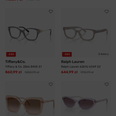
2 kolory
-33%
-35%
Tiffany&Co.
Ralph Lauren
Tiffany & Co. 2266 8405 51
Ralph Lauren 6261U 6349 52
860,99 zł
644,99 zł
1280,99 zł
990,99 zł