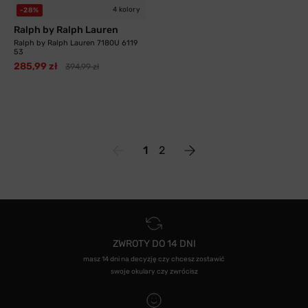
4 kolory
-28%
Ralph by Ralph Lauren
Ralph by Ralph Lauren 7180U 6119
53
285,99 zł
394,99 zł
1
2
ZWROTY DO 14 DNI
masz 14 dni na decyzję czy chcesz zostawić
swoje okulary czy zwrócisz