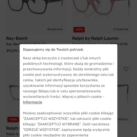
8 kolorów
5 kolorów
-27%
Ray-Ban®
Ralph by Ralph Lauren
Ray-Ban® 5362 2034 52
Ralph by Ralph Lauren 7180U 6118
55
Dopasujemy się do Twoich potrzeb
492,99 zł
288,99 zł
394,99 zł
Nasz sklep korzysta z ciasteczek i/lub innych
podobnych technologii, które służą do gromadzenia i
przechowywania informacji. Każdy konkretny plik
cookie jest wykorzystywany do określonego celu lub
celów, takich jak identyfikacja użytkownika,
uzyskiwanie informacji sposobie korzystania ze
naszego Sklepu lub w celu spersonalizowania
wyświetlanych treści. Więcej o plikach cookie -
Informacje
Możesz zaakceptować wszystkie pliki cookie klikając
"ZAAKCEPTUJ WSZYSTKIE", lub odrzucić pliki cookie
4 kolory
4 kolory
-45%
-37%
klikając "ZAAKCEPTUJ WYBRANE". Jeśli naciśniesz
Ralph by Ralph Lauren
Swarovski
"ODRZUĆ WSZYSTKIE", zapisywane będą wyłącznie
Ralph by Ralph Lauren 7178U 5802
Swarovski 2033 1043 54
pliki cookie niezbędne do zapewnienia