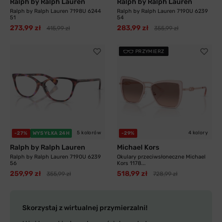
Ralph by Ralph Lauren
Ralph by Ralph Lauren
Ralph by Ralph Lauren 7198U 6244
Ralph by Ralph Lauren 7190U 6239
51
54
273,99 zł
283,99 zł
415,99 zł
355,99 zł
PRZYMIERZ
5 kolorów
4 kolory
-27%
WYSYŁKA 24H
-29%
Ralph by Ralph Lauren
Michael Kors
Ralph by Ralph Lauren 7190U 6239
Okulary przeciwsłoneczne Michael
56
Kors 1178...
259,99 zł
518,99 zł
355,99 zł
728,99 zł
Skorzystaj z wirtualnej przymierzalni!