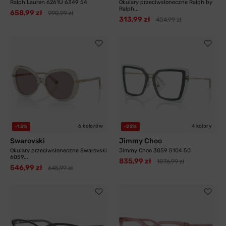
Ralph Lauren 6261U 6349 54
Okulary przeciwsłoneczne Ralph by
Ralph...
658,99 zł
990,99 zł
313,99 zł
404,99 zł
6 kolorów
4 kolory
-15%
-22%
Swarovski
Jimmy Choo
Okulary przeciwsłoneczne Swarovski
Jimmy Choo 3059 5104 50
6059...
835,99 zł
1076,99 zł
546,99 zł
645,99 zł