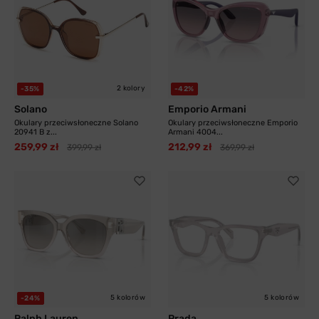
2 kolory
-35%
-42%
Solano
Emporio Armani
Okulary przeciwsłoneczne Solano
Okulary przeciwsłoneczne Emporio
20941 B z...
Armani 4004...
259,99 zł
212,99 zł
399,99 zł
369,99 zł
5 kolorów
5 kolorów
-24%
Ralph Lauren
Prada