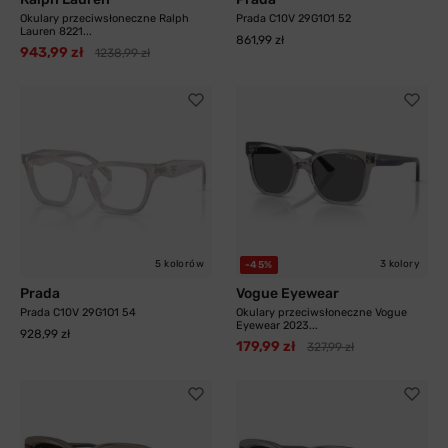
Okulary przeciwsłoneczne Ralph
Prada C10V 29G1O1 52
Lauren 8221...
861,99 zł
943,99 zł
1238,99 zł
5 kolorów
3 kolory
-45%
Prada
Vogue Eyewear
Prada C10V 29G1O1 54
Okulary przeciwsłoneczne Vogue
Eyewear 2023...
928,99 zł
179,99 zł
327,99 zł