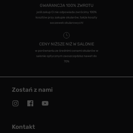
GWARANCJA 100% ZWROTU
jeśli zakup Ci nie odpowiada zwrócimy 100%
kosztów przy zakupie okularów, także koszty
soczewek okularowych!
CENY NIŻSZE NIŻ W SALONIE
w porównaniu ze średnimi cenami okularów w
salonie optycznym zaoszczędzisz nawet do
70%
Zostań z nami
Kontakt