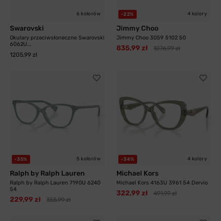
6 kolorów
4 kolory
-22%
Swarovski
Jimmy Choo
Okulary przeciwsłoneczne Swarovski
Jimmy Choo 3059 5102 50
6062U...
835,99 zł
1076,99 zł
1205,99 zł
5 kolorów
4 kolory
-35%
-34%
Ralph by Ralph Lauren
Michael Kors
Ralph by Ralph Lauren 7190U 6240
Michael Kors 4163U 3961 54 Dervio
54
322,99 zł
491,99 zł
229,99 zł
355,99 zł