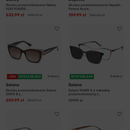
Okulary przeciwsłoneczne Oakley
Okulary przeciwsłoneczne Gepetto
9242 924205...
Parana Azure...
632,99 zł
109,99 zł
958,99 zł
240,00 zł
3 kolory
2 kolory
-35%
WYSYŁKA 24H
WYSYŁKA 24H
Solano
Solano
Okulary przeciwsłoneczne Solano
Solano 90289 D z nakładką
21093 B z...
przeciwsłoneczną z...
259,99 zł
399,99 zł
299,99 zł