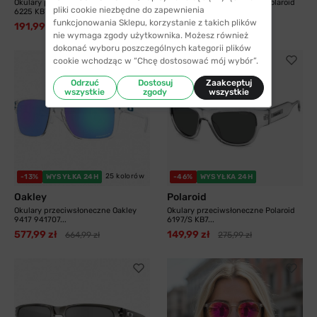
Okulary przeciwsłoneczne Polaroid
Okulary przeciwsłoneczne Polaroid
pliki cookie niezbędne do zapewnienia
6225 KB7 57...
4187/G/S/X...
funkcjonowania Sklepu, korzystanie z takich plików
191,99 zł
234,99 zł
299,98 zł
247,99 zł
nie wymaga zgody użytkownika. Możesz również
dokonać wyboru poszczególnych kategorii plików
cookie wchodząc w “Chcę dostosować mój wybór”.
Odrzuć
Dostosuj
Zaakceptuj
wszystkie
zgody
wszystkie
25 kolorów
-13%
WYSYŁKA 24H
-46%
WYSYŁKA 24H
Oakley
Polaroid
Okulary przeciwsłoneczne Oakley
Okulary przeciwsłoneczne Polaroid
9417 941707...
6197/S KB7...
577,99 zł
149,99 zł
664,99 zł
275,99 zł