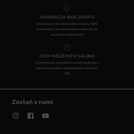
GWARANCJA 100% ZWROTU
jeśli zakup Ci nie odpowiada zwrócimy 100%
kosztów przy zakupie okularów, także koszty
soczewek okularowych!
CENY NIŻSZE NIŻ W SALONIE
w porównaniu ze średnimi cenami okularów w
salonie optycznym zaoszczędzisz nawet do
70%
Zostań z nami