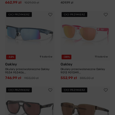
662,99 zł
1029,00 zł
409,99 zł
PRZYMIERZ
PRZYMIERZ
9 kolorów
11 kolorów
-32%
-38%
Oakley
Oakley
Okulary przeciwsłoneczne Oakley
Okulary przeciwsłoneczne Oakley
9534 953406...
9013 9013M9...
746,99 zł
552,99 zł
1103,00 zł
885,00 zł
PRZYMIERZ
PRZYMIERZ