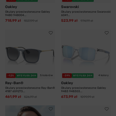
Oakley
Swarovski
Okulary przeciwsłoneczne Oakley
Okulary przeciwsłoneczne Swarovski
9480 948004...
6041...
718,99 zł
523,99 zł
1027,99 zł
974,99 zł
5 kolorów
4 kolory
-12%
WYSYŁKA 24H
-39%
WYSYŁKA 24H
Ray-Ban®
Oakley
Okulary przeciwsłoneczne Ray-Ban®
Okulary przeciwsłoneczne Oakley
4187 6592T3...
9483 948303...
461,99 zł
673,99 zł
526,99 zł
1099,99 zł