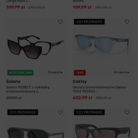
Congo Rose z...
Aurora...
109,99 zł
109,99 zł
240,00 zł
240,00 zł
PRZYMIERZ
5 kolorów
8 kolorów
WYSYŁKA 24H
-34%
Solano
Oakley
Solano 90282 C z nakładką
Okulary przeciwsłoneczne Oakley
przeciwsłoneczną z...
9503 950303...
632,99 zł
299,99 zł
958,99 zł
PRZYMIERZ
PRZYMIERZ