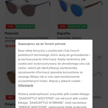
-14%
WYSYŁKA 24H
-83%
WYSYŁKA 24H
Polaroid
Gepetto
Okulary przeciwsłoneczne Polaroid
Wyprzedaż: Okulary
4179 B3V 55...
przeciwsłoneczne Gepetto...
Dopasujemy się do Twoich potrzeb
154,99 zł
39,99 zł
179,99 zł
240,00 zł
Nasz sklep korzysta z ciasteczek i/lub innych
podobnych technologii, które służą do gromadzenia i
przechowywania informacji. Każdy konkretny plik
cookie jest wykorzystywany do określonego celu lub
celów, takich jak identyfikacja użytkownika,
uzyskiwanie informacji sposobie korzystania ze
naszego Sklepu lub w celu spersonalizowania
wyświetlanych treści. Więcej o plikach cookie -
Informacje
Możesz zaakceptować wszystkie pliki cookie klikając
3 kolory
-36%
WYSYŁKA 24H
-5%
WYSYŁKA 24H
"ZAAKCEPTUJ WSZYSTKIE", lub odrzucić pliki cookie
klikając "ZAAKCEPTUJ WYBRANE". Jeśli naciśniesz
Polaroid
Polaroid
"ODRZUĆ WSZYSTKIE", zapisywane będą wyłącznie