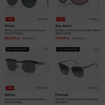
4 kolory
4 kolory
-34%
-39%
Persol
Ray-Ban®
Okulary przeciwsłoneczne Persol
Okulary przeciwsłoneczne Ray-Ban®
3302S 1196S3...
2289 14543E...
824,99 zł
797,99 zł
1257,00 zł
1299,00 zł
PRZYMIERZ
PRZYMIERZ
8 kolorów
4 kolory
-36%
Oakley
Polaroid
Okulary przeciwsłoneczne Oakley
Okulary przeciwsłoneczne Polaroid
9533 953306...
4201/S/X...