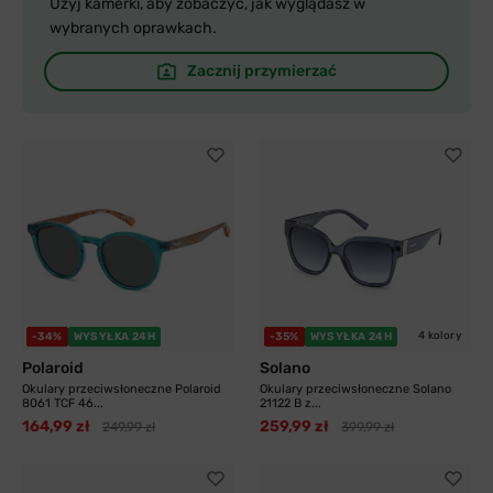
Użyj kamerki, aby zobaczyć, jak wyglądasz w
wybranych oprawkach.
Zacznij przymierzać
4 kolory
-34%
WYSYŁKA 24H
-35%
WYSYŁKA 24H
Polaroid
Solano
Okulary przeciwsłoneczne Polaroid
Okulary przeciwsłoneczne Solano
8061 TCF 46...
21122 B z...
164,99 zł
259,99 zł
249,99 zł
399,99 zł