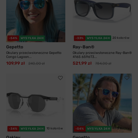
7 kolorów
20 kolorów
-54%
WYSYŁKA 24H
-33%
WYSYŁKA 24H
Gepetto
Ray-Ban®
Okulary przeciwsłoneczne Gepetto
Okulary przeciwsłoneczne Ray-Ban®
Congo Lagoon...
4165 6596T3...
109,99 zł
521,99 zł
240,00 zł
784,00 zł
10 kolorów
3 kolory
-34%
WYSYŁKA 24H
-54%
WYSYŁKA 24H
Oakley
Gepetto