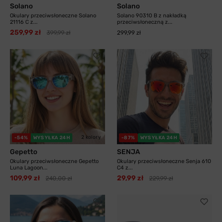
Solano
Solano
Okulary przeciwsłoneczne Solano
Solano 90310 B z nakładką
21116 C z...
przeciwsłoneczną z...
259,99 zł
399,99 zł
299,99 zł
2 kolory
-54%
WYSYŁKA 24H
-87%
WYSYŁKA 24H
Gepetto
SENJA
Okulary przeciwsłoneczne Gepetto
Okulary przeciwsłoneczne Senja 610
Luna Lagoon...
C4 z...
109,99 zł
29,99 zł
240,00 zł
229,99 zł