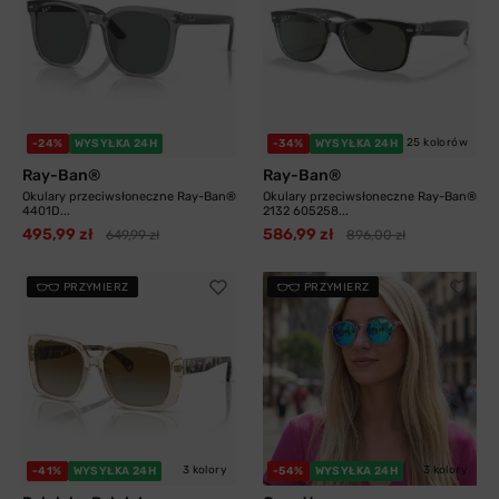
25 kolorów
-24%
WYSYŁKA 24H
-34%
WYSYŁKA 24H
Ray-Ban®
Ray-Ban®
Okulary przeciwsłoneczne Ray-Ban®
Okulary przeciwsłoneczne Ray-Ban®
4401D...
2132 605258...
495,99 zł
586,99 zł
649,99 zł
896,00 zł
PRZYMIERZ
PRZYMIERZ
3 kolory
3 kolory
-41%
WYSYŁKA 24H
-54%
WYSYŁKA 24H