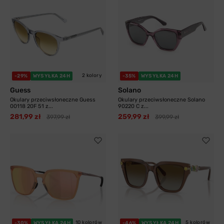
2 kolory
-29%
WYSYŁKA 24H
-35%
WYSYŁKA 24H
Guess
Solano
Okulary przeciwsłoneczne Guess
Okulary przeciwsłoneczne Solano
00118 20F 51 z...
90220 C z...
281,99 zł
259,99 zł
397,99 zł
399,99 zł
10 kolorów
5 kolorów
-30%
WYSYŁKA 24H
-46%
WYSYŁKA 24H