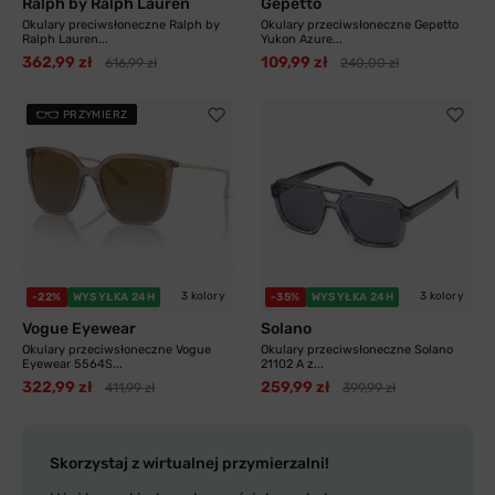
Ralph by Ralph Lauren
Gepetto
Okulary preciwsłoneczne Ralph by
Okulary przeciwsłoneczne Gepetto
Ralph Lauren...
Yukon Azure...
362,99 zł
109,99 zł
616,99 zł
240,00 zł
PRZYMIERZ
3 kolory
3 kolory
-22%
WYSYŁKA 24H
-35%
WYSYŁKA 24H
Vogue Eyewear
Solano
Okulary przeciwsłoneczne Vogue
Okulary przeciwsłoneczne Solano
Eyewear 5564S...
21102 A z...
322,99 zł
259,99 zł
411,99 zł
399,99 zł
Skorzystaj z wirtualnej przymierzalni!