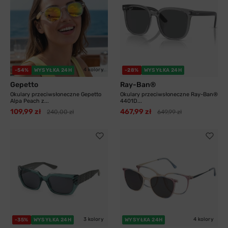
4 kolory
-54%
WYSYŁKA 24H
-28%
WYSYŁKA 24H
Gepetto
Ray-Ban®
Okulary przeciwsłoneczne Gepetto
Okulary przeciwsłoneczne Ray-Ban®
Alpa Peach z...
4401D...
109,99 zł
467,99 zł
240,00 zł
649,99 zł
3 kolory
4 kolory
-35%
WYSYŁKA 24H
WYSYŁKA 24H