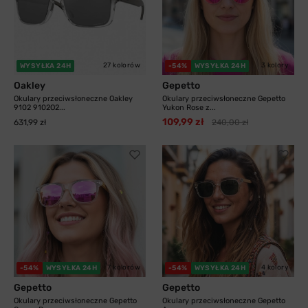
27 kolorów
3 kolory
WYSYŁKA 24H
-54%
WYSYŁKA 24H
Oakley
Gepetto
Okulary przeciwsłoneczne Oakley
Okulary przeciwsłoneczne Gepetto
9102 9102O2...
Yukon Rose z...
109,99 zł
631,99 zł
240,00 zł
7 kolorów
4 kolory
-54%
WYSYŁKA 24H
-54%
WYSYŁKA 24H
Gepetto
Gepetto
Okulary przeciwsłoneczne Gepetto
Okulary przeciwsłoneczne Gepetto