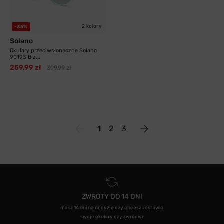
2 kolory
-35%
Solano
Okulary przeciwsłoneczne Solano
90193 B z...
259,99 zł
399,99 zł
1
2
3
ZWROTY DO 14 DNI
masz 14 dni na decyzję czy chcesz zostawić
swoje okulary czy zwrócisz