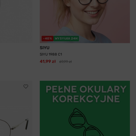
-40%
WYSYŁKA 24H
SIYU
SIYU 1988 C1
41,99 zł
69,99 zł