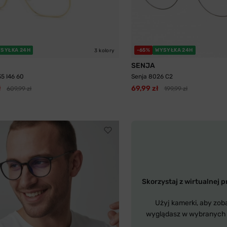
SYŁKA 24H
-65%
WYSYŁKA 24H
3 kolory
SENJA
35 I46 60
Senja 8026 C2
ł
69,99 zł
609,99 zł
199,99 zł
Skorzystaj z wirtualnej p
Użyj kamerki, aby zob
wyglądasz w wybranych