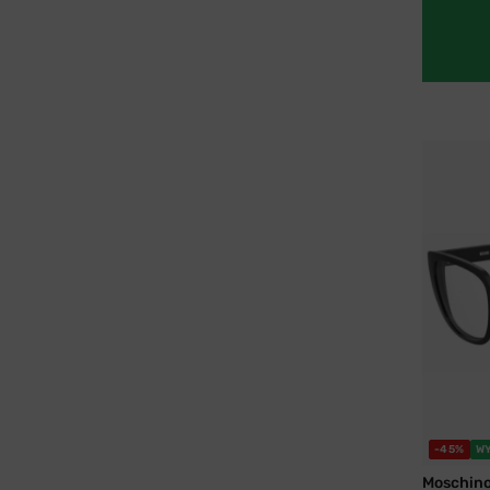
-45%
W
Moschin