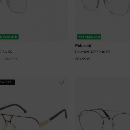
SYŁKA 24H
WYSYŁKA 24H
Polaroid
 J5G 55
Polaroid D379 900 53
ł
384,99 zł
204,99 zł
ZYMIERZ