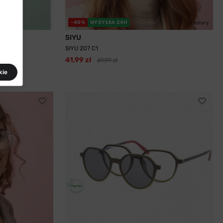
-40%
WYSYŁKA 24H
2 kolory
SIYU
SIYU 207 C1
41,99 zł
69,99 zł
kie