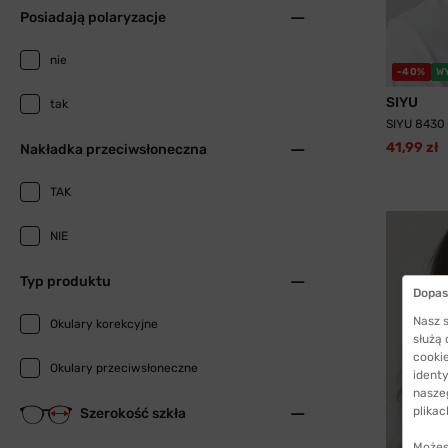
Posiadają polaryzacje
nie
-40%
W
SIYU
tak
SIYU 8430
41,99 zł
Nakładka przeciwsłoneczna
TAK
NIE
Typ produktu
Dopas
Nasz s
Okulary korekcyjne
służą
cookie
Okulary przeciwsłoneczne
identy
nasze
plikac
Szerokość szkła
Możes