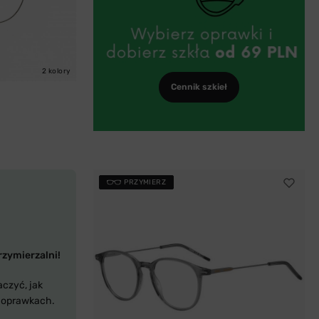
2 kolory
Cennik szkieł
PRZYMIERZ
rzymierzalni!
aczyć, jak
 oprawkach.