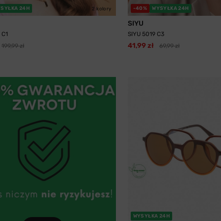
SYŁKA 24H
-40%
WYSYŁKA 24H
2 kolory
SIYU
 C1
SIYU 5019 C3
41,99 zł
199,99 zł
69,99 zł
WYSYŁKA 24H