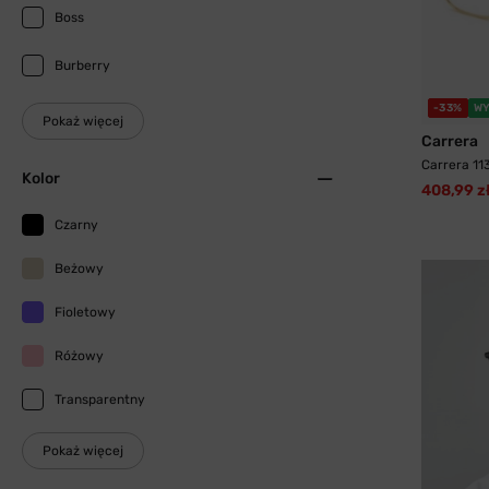
Boss
Burberry
-33%
WY
Pokaż więcej
Carrera
Carrera 11
Kolor
408,99 z
Czarny
Beżowy
Fioletowy
Różowy
Transparentny
Pokaż więcej