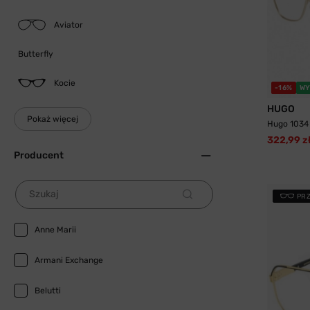
Aviator
Butterfly
Kocie
-16%
WY
HUGO
Pokaż więcej
Hugo 1034
322,99 z
Producent
Szukaj
PR
Anne Marii
Armani Exchange
Belutti