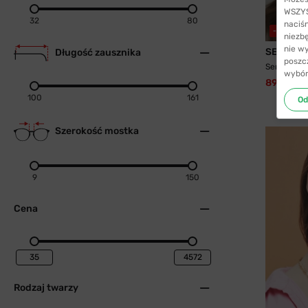
WSZYST
32
80
naciś
-55%
WY
niezb
nie w
SENJA
Długość zausznika
poszc
Senja 8745
wybór
89,99 zł
100
161
Od
Szerokość mostka
9
150
Cena
Rodzaj twarzy