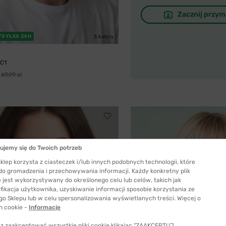
Zacznij przym
YSYŁKA 24H
3 kolory
 C1
69,99 zł
ujemy się do Twoich potrzeb
klep korzysta z ciasteczek i/lub innych podobnych technologii, które
 do gromadzenia i przechowywania informacji. Każdy konkretny plik
 jest wykorzystywany do określonego celu lub celów, takich jak
fikacja użytkownika, uzyskiwanie informacji sposobie korzystania ze
go Sklepu lub w celu spersonalizowania wyświetlanych treści. Więcej o
h cookie -
Informacje
z zaakceptować wszystkie pliki cookie klikając "ZAAKCEPTUJ