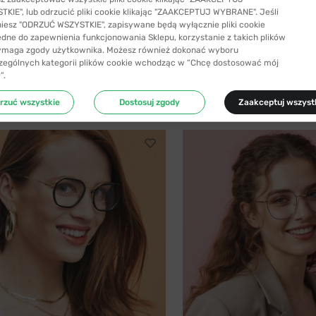
KIE", lub odrzucić pliki cookie klikając "ZAAKCEPTUJ WYBRANE". Jeśli
niesz "ODRZUĆ WSZYSTKIE", zapisywane będą wyłącznie pliki cookie
SYŁKA 24H
-40%
WYSYŁKA 24H
ędne do zapewnienia funkcjonowania Sklepu, korzystanie z takich plików
ymaga zgody użytkownika. Możesz również dokonać wyboru
SIYU
zególnych kategorii plików cookie wchodząc w “Chcę dostosować mój
 C1 z nakładką przeciwsłoneczną z...
SIYU 2025 C1 56
”.
41,99 zł
199,99 zł
69,99 zł
rzuć wszystkie
Dostosuj zgody
Zaakceptuj wszyst