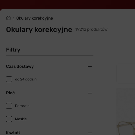
Okulary korekcyjne
Okulary korekcyjne
19212 produktów
Filtry
Czas dostawy
do 24 godzin
Płeć
Damskie
Męskie
Kształt