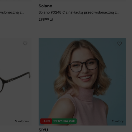
Solano
wsłoneczną z...
Solano 90248 C z nakładką przeciwsłonaczną z...
299,99 zł
-40%
WYSYŁKA 24H
5 kolorów
2 kolory
SIYU