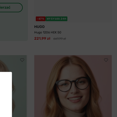
ierzać
-67%
WYSYŁKA 24H
HUGO
Hugo 1206 HEK 50
221,99 zł
669,99 zł