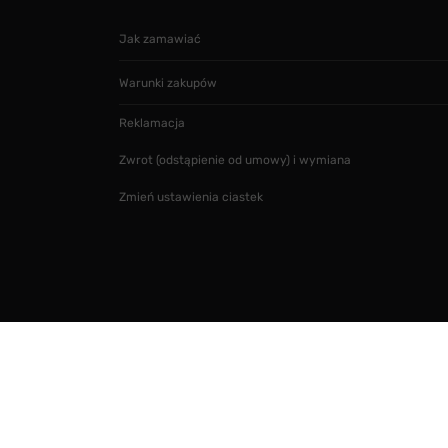
Jak zamawiać
Warunki zakupów
Reklamacja
Zwrot (odstąpienie od umowy) i wymiana
Zmień ustawienia ciastek
Projekt i realizacja
SMARTMAGE