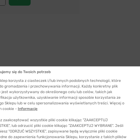
ujemy się do Twoich potrzeb
Szerokość szkła
klep korzysta z ciasteczek i/lub innych podobnych technologii, które
59 mm
 do gromadzenia i przechowywania informacji. Każdy konkretny plik
 jest wykorzystywany do określonego celu lub celów, takich jak
ć odpowiedni rozmiar
fikacja użytkownika, uzyskiwanie informacji sposobie korzystania ze
go Sklepu lub w celu spersonalizowania wyświetlanych treści. Więcej o
h cookie -
Informacje
z zaakceptować wszystkie pliki cookie klikając "ZAAKCEPTUJ
KIE", lub odrzucić pliki cookie klikając "ZAAKCEPTUJ WYBRANE". Jeśli
niesz "ODRZUĆ WSZYSTKIE", zapisywane będą wyłącznie pliki cookie
ędne do zapewnienia funkcjonowania Sklepu, korzystanie z takich plików