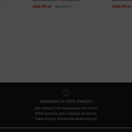
635,99 zł
478,99 zł
1509,99 zł
GWARANCJA 100% ZWROTU
jeśli zakup Ci nie odpowiada zwrócimy
100% kosztów przy zakupie okularów,
także koszty soczewek okularowych!