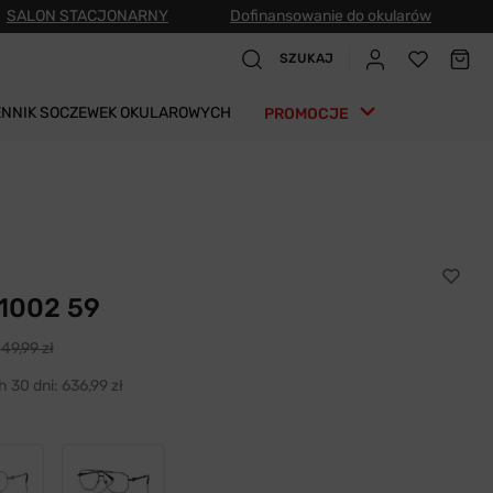
SALON STACJONARNY
Dofinansowanie do okularów
SZUKAJ
ENNIK SOCZEWEK OKULAROWYCH
PROMOCJE
 1002 59
149,99 zł
h 30 dni:
636,99 zł