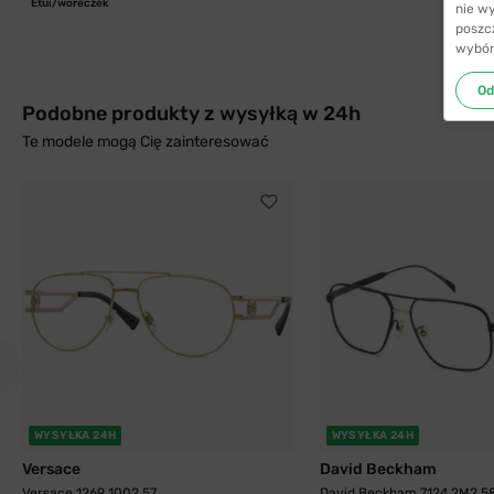
Etui/woreczek
nie w
poszc
wybór
Od
Podobne produkty z wysyłką w 24h
Te modele mogą Cię zainteresować
WYSYŁKA 24H
WYSYŁKA 24H
Versace
David Beckham
Versace 1269 1002 57
David Beckham 7124 2M2 5