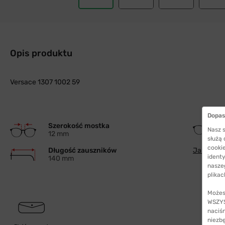
Opis produktu
Versace 1307 1002 59
Dopas
Szerokość mostka
Nasz s
12 mm
służą
cookie
Długość zauszników
Jak wybra
identy
140 mm
nasze
plikac
Możes
WSZYST
naciś
niezb