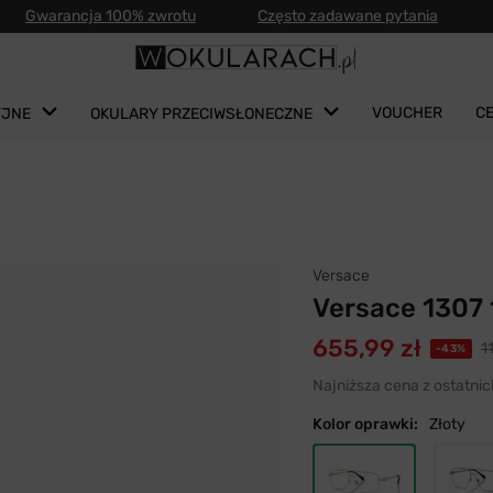
Gwarancja 100% zwrotu
Często zadawane pytania
VOUCHER
C
YJNE
OKULARY PRZECIWSŁONECZNE
Versace
Versace 1307
655,99 zł
1
-43%
Najniższa cena z ostatnic
Kolor oprawki:
Złoty