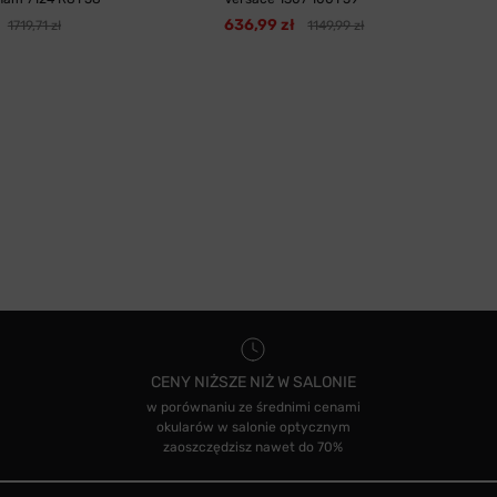
636,99 zł
1719,71 zł
1149,99 zł
CENY NIŻSZE NIŻ W SALONIE
w porównaniu ze średnimi cenami
okularów w salonie optycznym
zaoszczędzisz nawet do 70%