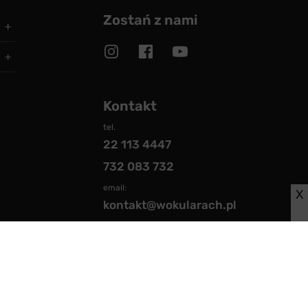
Zostań z nami
Kontakt
tel.
22 113 4447
732 083 732
email:
X
kontakt@wokularach.pl