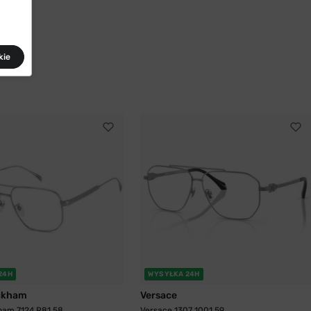
kie
24H
WYSYŁKA 24H
ckham
Versace
ham 7124 R81 58
Versace 1307 1001 59