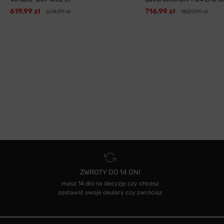
619,99 zł
716,99 zł
678,99 zł
1509,99 zł
ZWROTY DO 14 DNI
masz 14 dni na decyzję czy chcesz
zostawić swoje okulary czy zwrócisz