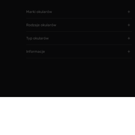
Marki okularów
Rodzaje okularów
Typ okularów
Informacje