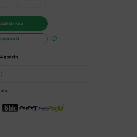
 szkła i kup
e oprawki
24 godzin
rotu