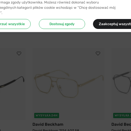
ymaga zgody użytkownika. Możesz również dokonać wyboru
zególnych kategorii plików cookie wchodząc w “Chcę dostosować mój
”.
rzuć wszystkie
Dostosuj zgody
Zaakceptuj wszyst
WYSYŁKA 24H
WYSYŁKA 
David Beckham
David Be
8
David Beckham 7124 AOZ 58
David Beck