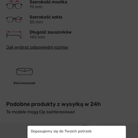
Szerokość mostka
19 mm
Szerokość szkła
55 mm
Długość zauszników
145 mm
Jak wybrać odpowiedni rozmiar
Etui/woreczek
Podobne produkty z wysyłką w 24h
Te modele mogą Cię zainteresować
Dopasujemy się do Twoich potrzeb