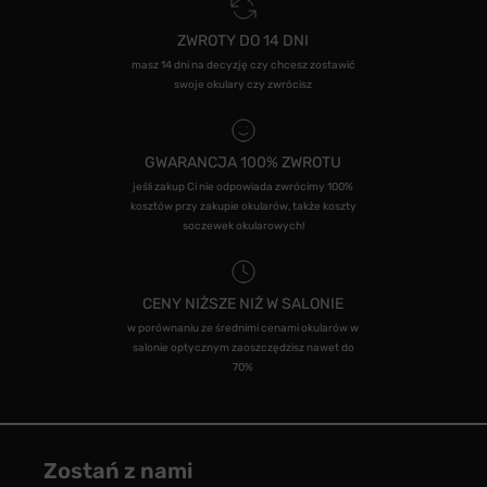
ZWROTY DO 14 DNI
masz 14 dni na decyzję czy chcesz zostawić
swoje okulary czy zwrócisz
GWARANCJA 100% ZWROTU
jeśli zakup Ci nie odpowiada zwrócimy 100%
kosztów przy zakupie okularów, także koszty
soczewek okularowych!
CENY NIŻSZE NIŻ W SALONIE
w porównaniu ze średnimi cenami okularów w
salonie optycznym zaoszczędzisz nawet do
70%
Zostań z nami