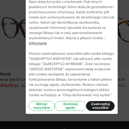
Nasz sklep korzysta z ciasteczek i/lub innych
podobnych technologii, które służą do gromadzenia i
przechowywania informacji. Każdy konkretny plik
cookie jest wykorzystywany do określonego celu lub
celów, takich jak identyfikacja użytkownika,
uzyskiwanie informacji sposobie korzystania ze
naszego Sklepu lub w celu spersonalizowania
wyświetlanych treści. Więcej o plikach cookie -
Informacje
Możesz zaakceptować wszystkie pliki cookie klikając
"ZAAKCEPTUJ WSZYSTKIE", lub odrzucić pliki cookie
klikając "ZAAKCEPTUJ WYBRANE". Jeśli naciśniesz
WYSYŁKA 24H
"ODRZUĆ WSZYSTKIE", zapisywane będą wyłącznie
Fendi
Max Mara
pliki cookie niezbędne do zapewnienia
funkcjonowania Sklepu, korzystanie z takich plików
Fendi 0364/F LHF 53
Max Mara 1400 086 55
nie wymaga zgody użytkownika. Możesz również
475,99 zł
487,99 zł
608,99 zł
619,99 zł
dokonać wyboru poszczególnych kategorii plików
cookie wchodząc w “Chcę dostosować mój wybór”.
Odrzuć
Dostosuj
Zaakceptuj
wszystkie
zgody
wszystkie