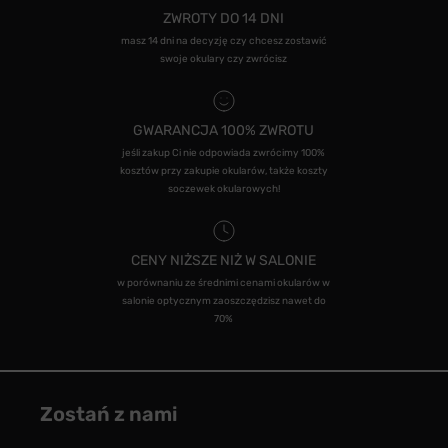
ZWROTY DO 14 DNI
masz 14 dni na decyzję czy chcesz zostawić
swoje okulary czy zwrócisz
GWARANCJA 100% ZWROTU
jeśli zakup Ci nie odpowiada zwrócimy 100%
kosztów przy zakupie okularów, także koszty
soczewek okularowych!
CENY NIŻSZE NIŻ W SALONIE
w porównaniu ze średnimi cenami okularów w
salonie optycznym zaoszczędzisz nawet do
70%
Zostań z nami