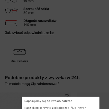
18 mm
Szerokość szkła
50 mm
Długość zauszników
140 mm
Jak wybrać odpowiedni rozmiar
Etui/woreczek
Podobne produkty z wysyłką w 24h
Te modele mogą Cię zainteresować
Dopasujemy się do Twoich potrzeb
Nasz sklep korzysta z ciasteczek i/lub innych