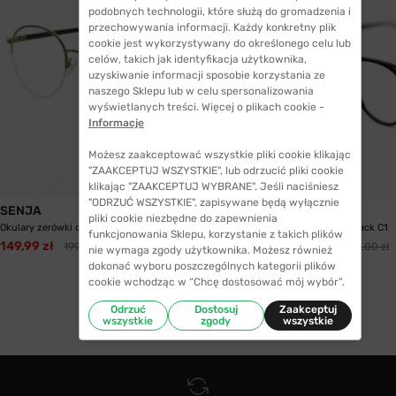
podobnych technologii, które służą do gromadzenia i
przechowywania informacji. Każdy konkretny plik
cookie jest wykorzystywany do określonego celu lub
celów, takich jak identyfikacja użytkownika,
uzyskiwanie informacji sposobie korzystania ze
naszego Sklepu lub w celu spersonalizowania
wyświetlanych treści. Więcej o plikach cookie -
Informacje
Możesz zaakceptować wszystkie pliki cookie klikając
"ZAAKCEPTUJ WSZYSTKIE", lub odrzucić pliki cookie
klikając "ZAAKCEPTUJ WYBRANE". Jeśli naciśniesz
"ODRZUĆ WSZYSTKIE", zapisywane będą wyłącznie
SENJA
Gepetto
pliki cookie niezbędne do zapewnienia
Okulary zerówki do komputera z powłoką BLUE...
Gepetto Komoe Black C1
funkcjonowania Sklepu, korzystanie z takich plików
149,99 zł
109,99 zł
199,99 zł
240,00 zł
nie wymaga zgody użytkownika. Możesz również
dokonać wyboru poszczególnych kategorii plików
cookie wchodząc w “Chcę dostosować mój wybór”.
Odrzuć
Dostosuj
Zaakceptuj
wszystkie
zgody
wszystkie