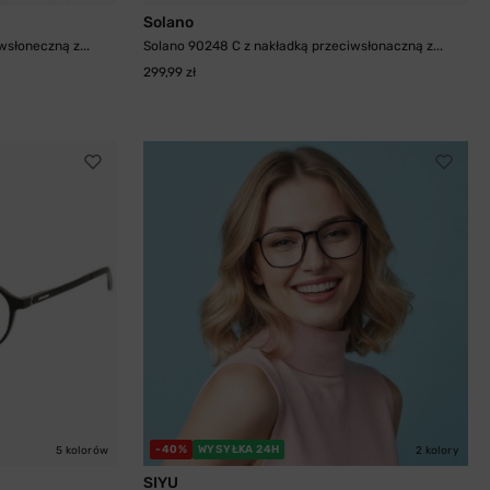
Solano
wsłoneczną z...
Solano 90248 C z nakładką przeciwsłonaczną z...
299,99 zł
-40%
WYSYŁKA 24H
5 kolorów
2 kolory
SIYU