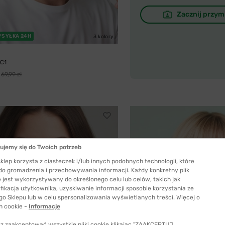
Zacznij przym
YSYŁKA 24H
3 kolory
 C1
69,99 zł
ujemy się do Twoich potrzeb
klep korzysta z ciasteczek i/lub innych podobnych technologii, które
 do gromadzenia i przechowywania informacji. Każdy konkretny plik
 jest wykorzystywany do określonego celu lub celów, takich jak
fikacja użytkownika, uzyskiwanie informacji sposobie korzystania ze
go Sklepu lub w celu spersonalizowania wyświetlanych treści. Więcej o
h cookie -
Informacje
z zaakceptować wszystkie pliki cookie klikając "ZAAKCEPTUJ