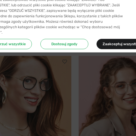
KIE", lub odrzucić pliki cookie klikając "ZAAKCEPTUJ WYBRANE". Jeśli
niesz "ODRZUĆ WSZYSTKIE", zapisywane będą wyłącznie pliki cookie
SYŁKA 24H
-40%
WYSYŁKA 24H
ędne do zapewnienia funkcjonowania Sklepu, korzystanie z takich plików
ymaga zgody użytkownika. Możesz również dokonać wyboru
SIYU
zególnych kategorii plików cookie wchodząc w “Chcę dostosować mój
 C1 z nakładką przeciwsłoneczną z...
SIYU 2025 C1 56
”.
41,99 zł
199,99 zł
69,99 zł
rzuć wszystkie
Dostosuj zgody
Zaakceptuj wszyst