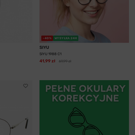
-40%
WYSYŁKA 24H
SIYU
SIYU 1988 C1
41,99 zł
69,99 zł