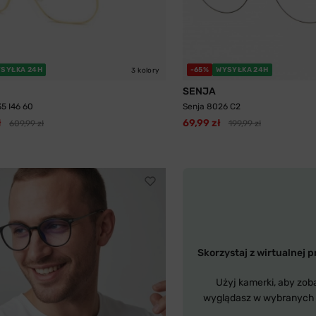
SYŁKA 24H
-65%
WYSYŁKA 24H
3 kolory
SENJA
35 I46 60
Senja 8026 C2
ł
69,99 zł
609,99 zł
199,99 zł
Skorzystaj z wirtualnej p
Użyj kamerki, aby zob
wyglądasz w wybranych