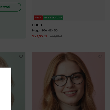
ierzać
-67%
WYSYŁKA 24H
HUGO
Hugo 1206 HEK 50
221,99 zł
669,99 zł