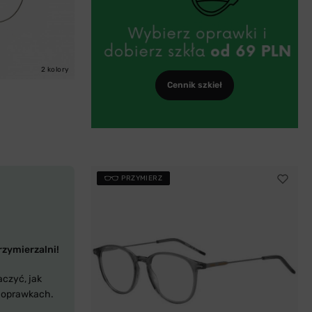
2 kolory
Cennik szkieł
PRZYMIERZ
rzymierzalni!
aczyć, jak
 oprawkach.