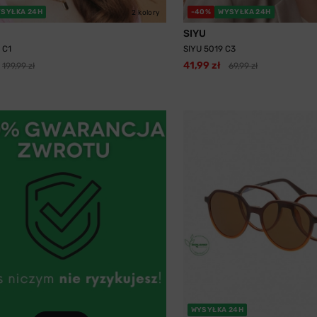
SYŁKA 24H
-40%
WYSYŁKA 24H
2 kolory
SIYU
 C1
SIYU 5019 C3
41,99 zł
199,99 zł
69,99 zł
WYSYŁKA 24H