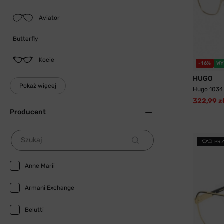
Aviator
Butterfly
Kocie
-16%
WY
HUGO
Pokaż więcej
Hugo 1034
322,99 z
Producent
Szukaj
PR
Anne Marii
Armani Exchange
Belutti