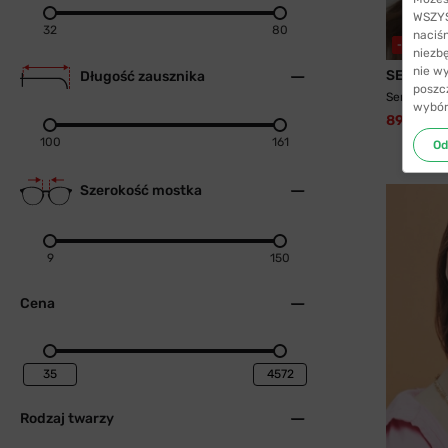
WSZYST
32
80
naciś
-55%
WY
niezb
nie w
SENJA
Długość zausznika
poszc
Senja 8745
wybór
89,99 zł
100
161
Od
Szerokość mostka
9
150
Cena
Rodzaj twarzy