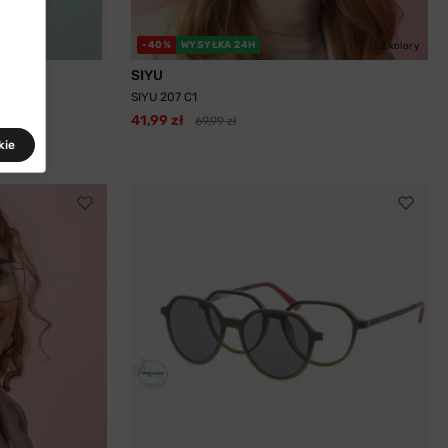
-40%
WYSYŁKA 24H
2 kolory
SIYU
SIYU 207 C1
41,99 zł
69,99 zł
kie