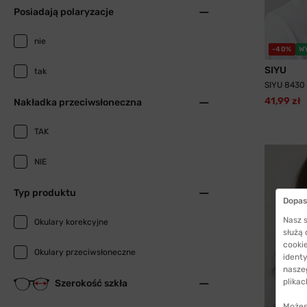
Posiadają polaryzacje
nie
-40%
W
SIYU
tak
SIYU 8430
41,99 zł
Nakładka przeciwsłoneczna
TAK
NIE
Typ produktu
Dopas
Nasz s
Okulary korekcyjne
służą
cookie
Okulary przeciwsłoneczne
identy
nasze
plikac
Szerokość szkła
Możes