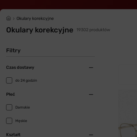
Okulary korekcyjne
Okulary korekcyjne
19302 produktów
Filtry
Czas dostawy
do 24 godzin
Płeć
Damskie
Męskie
Kształt