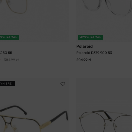
SYŁKA 24H
WYSYŁKA 24H
Polaroid
 J5G 55
Polaroid D379 900 53
ł
384,99 zł
204,99 zł
ZYMIERZ