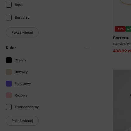
Boss
Burberry
-33%
WY
Pokaż więcej
Carrera
Carrera 11
Kolor
408,99 z
Czarny
Beżowy
Fioletowy
Różowy
Transparentny
Pokaż więcej