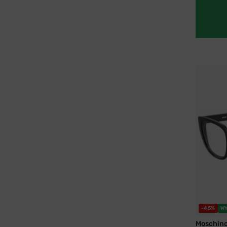
-45%
W
Moschin